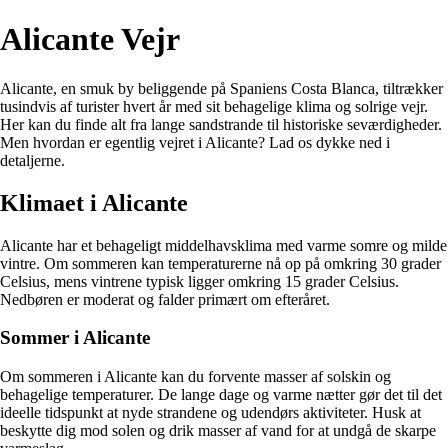
Alicante Vejr
Alicante, en smuk by beliggende på Spaniens Costa Blanca, tiltrækker
tusindvis af turister hvert år med sit behagelige klima og solrige vejr.
Her kan du finde alt fra lange sandstrande til historiske seværdigheder.
Men hvordan er egentlig vejret i Alicante? Lad os dykke ned i
detaljerne.
Klimaet i Alicante
Alicante har et behageligt middelhavsklima med varme somre og milde
vintre. Om sommeren kan temperaturerne nå op på omkring 30 grader
Celsius, mens vintrene typisk ligger omkring 15 grader Celsius.
Nedbøren er moderat og falder primært om efteråret.
Sommer i Alicante
Om sommeren i Alicante kan du forvente masser af solskin og
behagelige temperaturer. De lange dage og varme nætter gør det til det
ideelle tidspunkt at nyde strandene og udendørs aktiviteter. Husk at
beskytte dig mod solen og drik masser af vand for at undgå de skarpe