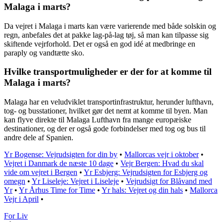
Malaga i marts?
Da vejret i Malaga i marts kan være varierende med både solskin og
regn, anbefales det at pakke lag-på-lag tøj, så man kan tilpasse sig
skiftende vejrforhold. Det er også en god idé at medbringe en
paraply og vandtætte sko.
Hvilke transportmuligheder er der for at komme til
Malaga i marts?
Malaga har en veludviklet transportinfrastruktur, herunder lufthavn,
tog- og busstationer, hvilket gør det nemt at komme til byen. Man
kan flyve direkte til Malaga Lufthavn fra mange europæiske
destinationer, og der er også gode forbindelser med tog og bus til
andre dele af Spanien.
Yr Bogense: Vejrudsigten for din by
•
Mallorcas vejr i oktober
•
Vejret i Danmark de næste 10 dage
•
Vejr Bergen: Hvad du skal
vide om vejret i Bergen
•
Yr Esbjerg: Vejrudsigten for Esbjerg og
omegn
•
Yr Liseleje: Vejret i Liseleje
•
Vejrudsigt for Blåvand med
Yr
•
Yr Århus Time for Time
•
Yr hals: Vejret og din hals
•
Mallorca
Vejr i April
•
For Liv