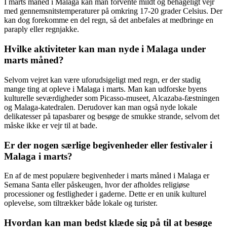
I marts måned i Malaga kan man forvente mildt og behageligt vejr
med gennemsnitstemperaturer på omkring 17-20 grader Celsius. Der
kan dog forekomme en del regn, så det anbefales at medbringe en
paraply eller regnjakke.
Hvilke aktiviteter kan man nyde i Malaga under
marts måned?
Selvom vejret kan være uforudsigeligt med regn, er der stadig
mange ting at opleve i Malaga i marts. Man kan udforske byens
kulturelle seværdigheder som Picasso-museet, Alcazaba-fæstningen
og Malaga-katedralen. Derudover kan man også nyde lokale
delikatesser på tapasbarer og besøge de smukke strande, selvom det
måske ikke er vejr til at bade.
Er der nogen særlige begivenheder eller festivaler i
Malaga i marts?
En af de mest populære begivenheder i marts måned i Malaga er
Semana Santa eller påskeugen, hvor der afholdes religiøse
processioner og festligheder i gaderne. Dette er en unik kulturel
oplevelse, som tiltrækker både lokale og turister.
Hvordan kan man bedst klæde sig på til at besøge