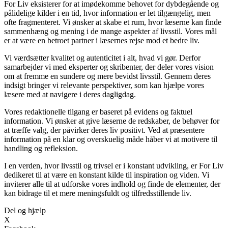
For Liv eksisterer for at imødekomme behovet for dybdegående og
pålidelige kilder i en tid, hvor information er let tilgængelig, men
ofte fragmenteret. Vi ønsker at skabe et rum, hvor læserne kan finde
sammenhæng og mening i de mange aspekter af livsstil. Vores mål
er at være en betroet partner i læsernes rejse mod et bedre liv.
Vi værdsætter kvalitet og autenticitet i alt, hvad vi gør. Derfor
samarbejder vi med eksperter og skribenter, der deler vores vision
om at fremme en sundere og mere bevidst livsstil. Gennem deres
indsigt bringer vi relevante perspektiver, som kan hjælpe vores
læsere med at navigere i deres dagligdag.
Vores redaktionelle tilgang er baseret på evidens og faktuel
information. Vi ønsker at give læserne de redskaber, de behøver for
at træffe valg, der påvirker deres liv positivt. Ved at præsentere
information på en klar og overskuelig måde håber vi at motivere til
handling og refleksion.
I en verden, hvor livsstil og trivsel er i konstant udvikling, er For Liv
dedikeret til at være en konstant kilde til inspiration og viden. Vi
inviterer alle til at udforske vores indhold og finde de elementer, der
kan bidrage til et mere meningsfuldt og tilfredsstillende liv.
Del og hjælp
X