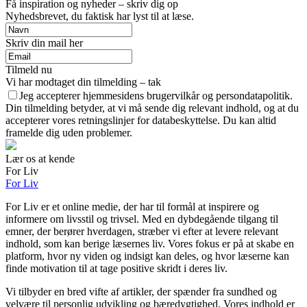
Få inspiration og nyheder – skriv dig op
Nyhedsbrevet, du faktisk har lyst til at læse.
Skriv din mail her
Tilmeld nu
Vi har modtaget din tilmelding – tak
Jeg accepterer hjemmesidens brugervilkår og persondatapolitik.
Din tilmelding betyder, at vi må sende dig relevant indhold, og at du
accepterer vores retningslinjer for databeskyttelse. Du kan altid
framelde dig uden problemer.
Lær os at kende
For Liv
For Liv
For Liv er et online medie, der har til formål at inspirere og
informere om livsstil og trivsel. Med en dybdegående tilgang til
emner, der berører hverdagen, stræber vi efter at levere relevant
indhold, som kan berige læsernes liv. Vores fokus er på at skabe en
platform, hvor ny viden og indsigt kan deles, og hvor læserne kan
finde motivation til at tage positive skridt i deres liv.
Vi tilbyder en bred vifte af artikler, der spænder fra sundhed og
velvære til personlig udvikling og bæredygtighed. Vores indhold er