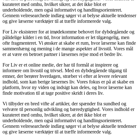
kurateret med omhu, hvilket sikrer, at det ikke blot er
underholdende, men også informativt og handlingsorienteret.
Gennem velresearchede indlæg søger vi at belyse aktuelle tendenser
og give læserne værktøjer til at træffe informerede valg.
For Liv eksisterer for at imødekomme behovet for dybdegående og
pålidelige kilder i en tid, hvor information er let tilgængelig, men
ofte fragmenteret. Vi ønsker at skabe et rum, hvor læserne kan finde
sammenhæng og mening i de mange aspekter af livsstil. Vores mål
er at være en betroet partner i læsernes rejse mod et bedre liv.
For Liv er et online medie, der har til formål at inspirere og
informere om livsstil og trivsel. Med en dybdegående tilgang til
emner, der berører hverdagen, stræber vi efter at levere relevant
indhold, som kan berige læsernes liv. Vores fokus er på at skabe en
platform, hvor ny viden og indsigt kan deles, og hvor læserne kan
finde motivation til at tage positive skridt i deres liv.
Vi tilbyder en bred vifte af artikler, der spænder fra sundhed og
velvære til personlig udvikling og bæredygtighed. Vores indhold er
kurateret med omhu, hvilket sikrer, at det ikke blot er
underholdende, men også informativt og handlingsorienteret.
Gennem velresearchede indlæg søger vi at belyse aktuelle tendenser
og give læserne værktøjer til at træffe informerede valg.