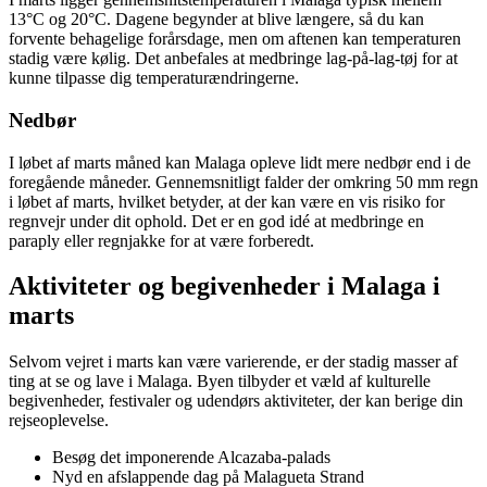
13°C og 20°C. Dagene begynder at blive længere, så du kan
forvente behagelige forårsdage, men om aftenen kan temperaturen
stadig være kølig. Det anbefales at medbringe lag-på-lag-tøj for at
kunne tilpasse dig temperaturændringerne.
Nedbør
I løbet af marts måned kan Malaga opleve lidt mere nedbør end i de
foregående måneder. Gennemsnitligt falder der omkring 50 mm regn
i løbet af marts, hvilket betyder, at der kan være en vis risiko for
regnvejr under dit ophold. Det er en god idé at medbringe en
paraply eller regnjakke for at være forberedt.
Aktiviteter og begivenheder i Malaga i
marts
Selvom vejret i marts kan være varierende, er der stadig masser af
ting at se og lave i Malaga. Byen tilbyder et væld af kulturelle
begivenheder, festivaler og udendørs aktiviteter, der kan berige din
rejseoplevelse.
Besøg det imponerende Alcazaba-palads
Nyd en afslappende dag på Malagueta Strand