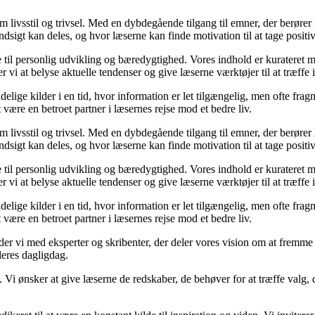
om livsstil og trivsel. Med en dybdegående tilgang til emner, der berører
sigt kan deles, og hvor læserne kan finde motivation til at tage positive 
re til personlig udvikling og bæredygtighed. Vores indhold er kurateret 
vi at belyse aktuelle tendenser og give læserne værktøjer til at træffe
ige kilder i en tid, hvor information er let tilgængelig, men ofte frag
ære en betroet partner i læsernes rejse mod et bedre liv.
om livsstil og trivsel. Med en dybdegående tilgang til emner, der berører
sigt kan deles, og hvor læserne kan finde motivation til at tage positive 
re til personlig udvikling og bæredygtighed. Vores indhold er kurateret 
vi at belyse aktuelle tendenser og give læserne værktøjer til at træffe
ige kilder i en tid, hvor information er let tilgængelig, men ofte frag
ære en betroet partner i læsernes rejse mod et bedre liv.
ejder vi med eksperter og skribenter, der deler vores vision om at fremm
deres dagligdag.
. Vi ønsker at give læserne de redskaber, de behøver for at træffe valg, 