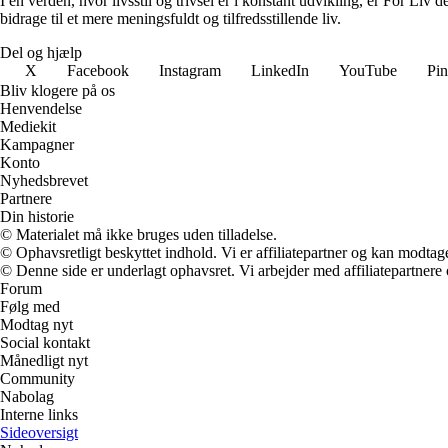
I en verden, hvor livsstil og trivsel er i konstant udvikling, er For Liv d
bidrage til et mere meningsfuldt og tilfredsstillende liv.
Del og hjælp
X
Facebook
Instagram
LinkedIn
YouTube
Pin
Bliv klogere på os
Henvendelse
Mediekit
Kampagner
Konto
Nyhedsbrevet
Partnere
Din historie
© Materialet må ikke bruges uden tilladelse.
© Ophavsretligt beskyttet indhold. Vi er affiliatepartner og kan modtag
© Denne side er underlagt ophavsret. Vi arbejder med affiliatepartnere 
Forum
Følg med
Modtag nyt
Social kontakt
Månedligt nyt
Community
Nabolag
Interne links
Sideoversigt