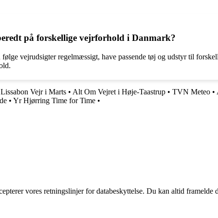
beredt på forskellige vejrforhold i Danmark?
følge vejrudsigter regelmæssigt, have passende tøj og udstyr til forskel
old.
•
Lissabon Vejr i Marts
•
Alt Om Vejret i Høje-Taastrup
•
TVN Meteo
•
ide
•
Yr Hjørring Time for Time
•
cepterer vores retningslinjer for databeskyttelse. Du kan altid framelde