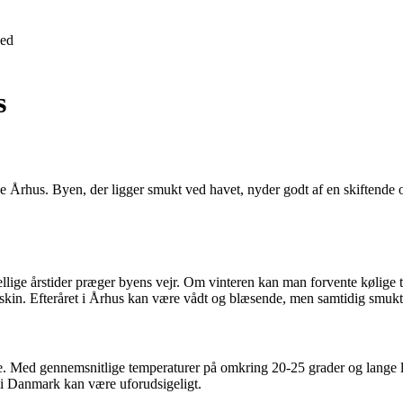
ed
s
e Århus. Byen, der ligger smukt ved havet, nyder godt af en skiftende og 
lige årstider præger byens vejr. Om vinteren kan man forvente kølige te
kin. Efteråret i Århus kan være vådt og blæsende, men samtidig smukt
. Med gennemsnitlige temperaturer på omkring 20-25 grader og lange lys
t i Danmark kan være uforudsigeligt.