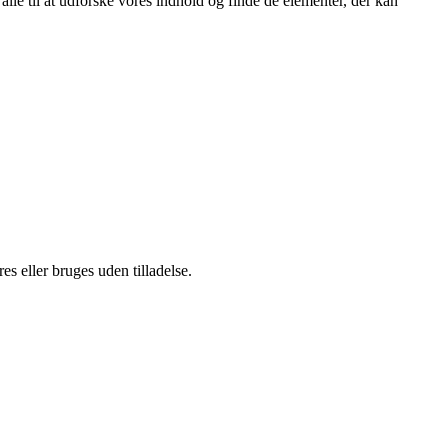
er alle til at udforske vores indhold og finde de elementer, der kan
s eller bruges uden tilladelse.