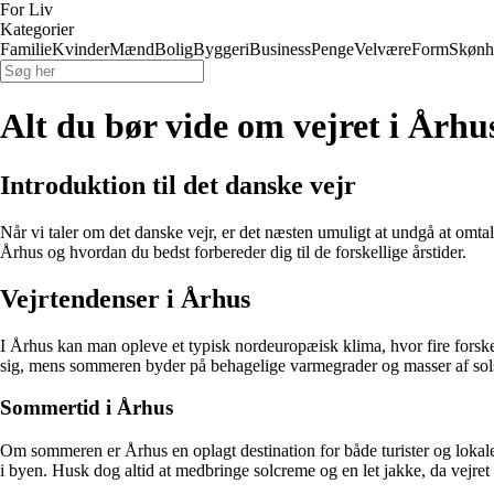
For Liv
Kategorier
Familie
Kvinder
Mænd
Bolig
Byggeri
Business
Penge
Velvære
Form
Skønh
Alt du bør vide om vejret i Århu
Introduktion til det danske vejr
Når vi taler om det danske vejr, er det næsten umuligt at undgå at omtal
Århus og hvordan du bedst forbereder dig til de forskellige årstider.
Vejrtendenser i Århus
I Århus kan man opleve et typisk nordeuropæisk klima, hvor fire forskel
sig, mens sommeren byder på behagelige varmegrader og masser af sols
Sommertid i Århus
Om sommeren er Århus en oplagt destination for både turister og lokale
i byen. Husk dog altid at medbringe solcreme og en let jakke, da vejre