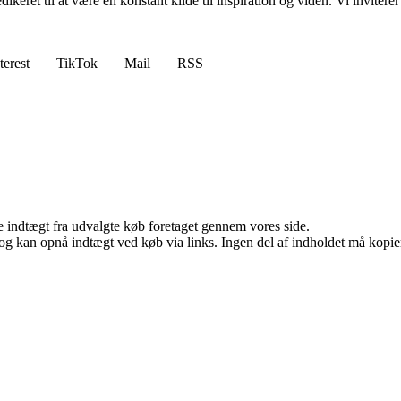
edikeret til at være en konstant kilde til inspiration og viden. Vi inviter
terest
TikTok
Mail
RSS
e indtægt fra udvalgte køb foretaget gennem vores side.
og kan opnå indtægt ved køb via links. Ingen del af indholdet må kopiere