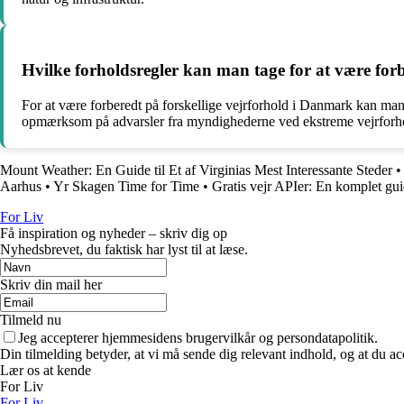
Hvilke forholdsregler kan man tage for at være for
For at være forberedt på forskellige vejrforhold i Danmark kan man 
opmærksom på advarsler fra myndighederne ved ekstreme vejrforh
Mount Weather: En Guide til Et af Virginias Mest Interessante Steder
Aarhus
•
Yr Skagen Time for Time
•
Gratis vejr APIer: En komplet gu
For Liv
Få inspiration og nyheder – skriv dig op
Nyhedsbrevet, du faktisk har lyst til at læse.
Skriv din mail her
Tilmeld nu
Jeg accepterer hjemmesidens brugervilkår og persondatapolitik.
Din tilmelding betyder, at vi må sende dig relevant indhold, og at du ac
Lær os at kende
For Liv
For Liv