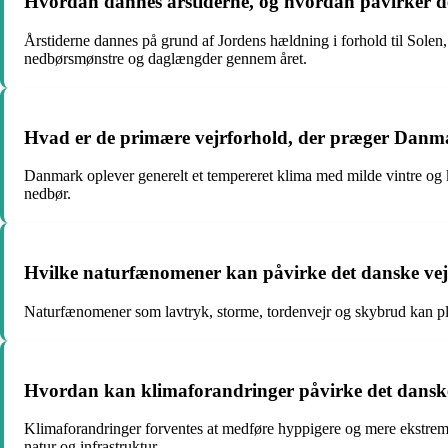
Hvordan dannes årstiderne, og hvordan påvirker d
Årstiderne dannes på grund af Jordens hældning i forhold til Solen,
nedbørsmønstre og daglængder gennem året.
Hvad er de primære vejrforhold, der præger Danm
Danmark oplever generelt et tempereret klima med milde vintre og k
nedbør.
Hvilke naturfænomener kan påvirke det danske vejr
Naturfænomener som lavtryk, storme, tordenvejr og skybrud kan plu
Hvordan kan klimaforandringer påvirke det danske
Klimaforandringer forventes at medføre hyppigere og mere ekstreme
natur og infrastruktur.