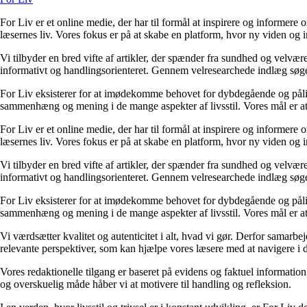
For Liv er et online medie, der har til formål at inspirere og informere 
læsernes liv. Vores fokus er på at skabe en platform, hvor ny viden og ind
Vi tilbyder en bred vifte af artikler, der spænder fra sundhed og velvæ
informativt og handlingsorienteret. Gennem velresearchede indlæg søger 
For Liv eksisterer for at imødekomme behovet for dybdegående og pålidel
sammenhæng og mening i de mange aspekter af livsstil. Vores mål er at v
For Liv er et online medie, der har til formål at inspirere og informere 
læsernes liv. Vores fokus er på at skabe en platform, hvor ny viden og ind
Vi tilbyder en bred vifte af artikler, der spænder fra sundhed og velvæ
informativt og handlingsorienteret. Gennem velresearchede indlæg søger 
For Liv eksisterer for at imødekomme behovet for dybdegående og pålidel
sammenhæng og mening i de mange aspekter af livsstil. Vores mål er at v
Vi værdsætter kvalitet og autenticitet i alt, hvad vi gør. Derfor samarb
relevante perspektiver, som kan hjælpe vores læsere med at navigere i 
Vores redaktionelle tilgang er baseret på evidens og faktuel information
og overskuelig måde håber vi at motivere til handling og refleksion.