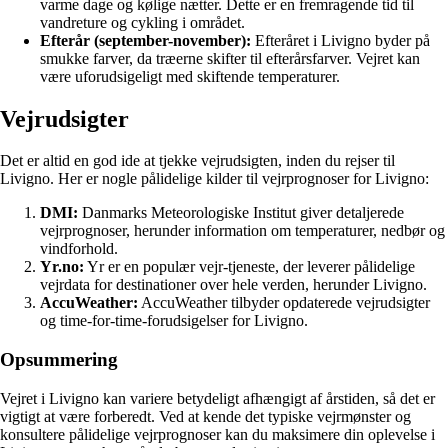
varme dage og kølige nætter. Dette er en fremragende tid til
vandreture og cykling i området.
Efterår (september-november):
Efteråret i Livigno byder på
smukke farver, da træerne skifter til efterårsfarver. Vejret kan
være uforudsigeligt med skiftende temperaturer.
Vejrudsigter
Det er altid en god ide at tjekke vejrudsigten, inden du rejser til
Livigno. Her er nogle pålidelige kilder til vejrprognoser for Livigno:
DMI:
Danmarks Meteorologiske Institut giver detaljerede
vejrprognoser, herunder information om temperaturer, nedbør og
vindforhold.
Yr.no:
Yr er en populær vejr-tjeneste, der leverer pålidelige
vejrdata for destinationer over hele verden, herunder Livigno.
AccuWeather:
AccuWeather tilbyder opdaterede vejrudsigter
og time-for-time-forudsigelser for Livigno.
Opsummering
Vejret i Livigno kan variere betydeligt afhængigt af årstiden, så det er
vigtigt at være forberedt. Ved at kende det typiske vejrmønster og
konsultere pålidelige vejrprognoser kan du maksimere din oplevelse i