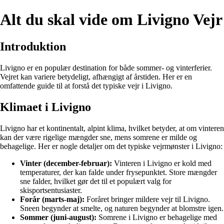
Alt du skal vide om Livigno Vejr
Introduktion
Livigno er en populær destination for både sommer- og vinterferier.
Vejret kan variere betydeligt, afhængigt af årstiden. Her er en
omfattende guide til at forstå det typiske vejr i Livigno.
Klimaet i Livigno
Livigno har et kontinentalt, alpint klima, hvilket betyder, at om vinteren
kan der være rigelige mængder sne, mens somrene er milde og
behagelige. Her er nogle detaljer om det typiske vejrmønster i Livigno:
Vinter (december-februar):
Vinteren i Livigno er kold med
temperaturer, der kan falde under frysepunktet. Store mængder
sne falder, hvilket gør det til et populært valg for
skisportsentusiaster.
Forår (marts-maj):
Foråret bringer mildere vejr til Livigno.
Sneen begynder at smelte, og naturen begynder at blomstre igen.
Sommer (juni-august):
Somrene i Livigno er behagelige med