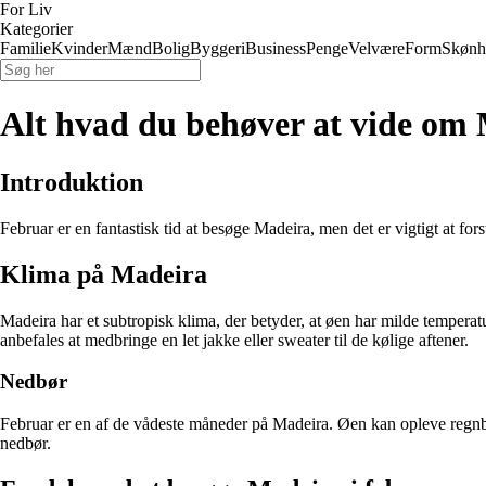
For Liv
Kategorier
Familie
Kvinder
Mænd
Bolig
Byggeri
Business
Penge
Velvære
Form
Skønh
Alt hvad du behøver at vide om 
Introduktion
Februar er en fantastisk tid at besøge Madeira, men det er vigtigt at fors
Klima på Madeira
Madeira har et subtropisk klima, der betyder, at øen har milde temperat
anbefales at medbringe en let jakke eller sweater til de kølige aftener.
Nedbør
Februar er en af de vådeste måneder på Madeira. Øen kan opleve regnbyg
nedbør.