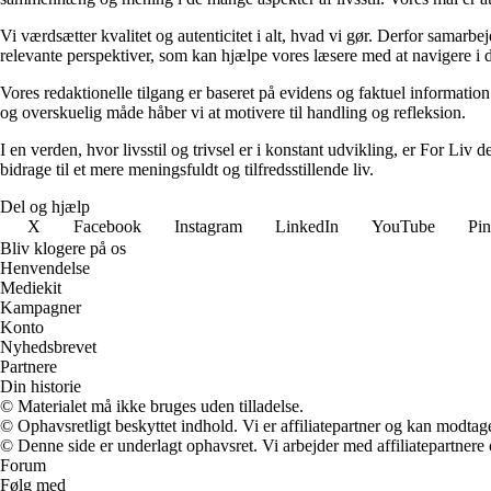
Vi værdsætter kvalitet og autenticitet i alt, hvad vi gør. Derfor samarb
relevante perspektiver, som kan hjælpe vores læsere med at navigere i 
Vores redaktionelle tilgang er baseret på evidens og faktuel information
og overskuelig måde håber vi at motivere til handling og refleksion.
I en verden, hvor livsstil og trivsel er i konstant udvikling, er For Liv d
bidrage til et mere meningsfuldt og tilfredsstillende liv.
Del og hjælp
X
Facebook
Instagram
LinkedIn
YouTube
Pin
Bliv klogere på os
Henvendelse
Mediekit
Kampagner
Konto
Nyhedsbrevet
Partnere
Din historie
© Materialet må ikke bruges uden tilladelse.
© Ophavsretligt beskyttet indhold. Vi er affiliatepartner og kan modtag
© Denne side er underlagt ophavsret. Vi arbejder med affiliatepartnere 
Forum
Følg med