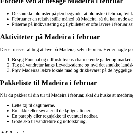
Fordele ved at besøge Madeira i februar
De smukke blomster på øen begynder at blomstre i februar, hvil
Februar er en relativt stille måned på Madeira, så du kan nyde ø
Priserne på indkvartering og flybilletter er ofte lavere i februa
Aktiviteter på Madeira i februar
Der er masser af ting at lave på Madeira, selv i februar. Her er nogle po
Besøg Funchal og udforsk byens charmerende gader og markede
Tag på vandretur langs Levada-stierne og nyd det smukke lands
Prøv Madeiras lækre lokale mad og drikkevarer på de hyggelige r
Pakkeliste til Madeira i februar
Når du pakker til din tur til Madeira i februar, skal du huske at medbri
Lette tøj til dagtimerne.
En jakke eller sweater til de kølige aftener.
En paraply eller regnjakke til eventuel nedbør.
Gode sko til vandreture og udforskning.