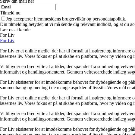
Skriv din mail her
Tilmeld nu
Jeg accepterer hjemmesidens brugervilkår og persondatapolitik.
Din tilmelding betyder, at vi må sende dig relevant indhold, og at du ac
Lær os at kende
For Liv
For Liv
For Liv er et online medie, der har til formål at inspirere og informere 
læsernes liv. Vores fokus er på at skabe en platform, hvor ny viden og ind
Vi tilbyder en bred vifte af artikler, der spænder fra sundhed og velvæ
informativt og handlingsorienteret. Gennem velresearchede indlæg søger 
For Liv eksisterer for at imødekomme behovet for dybdegående og pålidel
sammenhæng og mening i de mange aspekter af livsstil. Vores mål er at v
For Liv er et online medie, der har til formål at inspirere og informere 
læsernes liv. Vores fokus er på at skabe en platform, hvor ny viden og ind
Vi tilbyder en bred vifte af artikler, der spænder fra sundhed og velvæ
informativt og handlingsorienteret. Gennem velresearchede indlæg søger 
For Liv eksisterer for at imødekomme behovet for dybdegående og pålidel
sammenhæng og mening i de mange aspekter af livsstil. Vores mål er at v