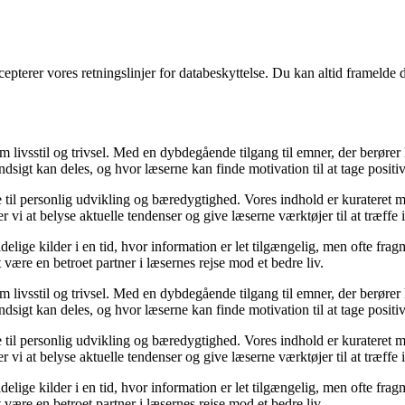
cepterer vores retningslinjer for databeskyttelse. Du kan altid framelde
om livsstil og trivsel. Med en dybdegående tilgang til emner, der berører
sigt kan deles, og hvor læserne kan finde motivation til at tage positive 
re til personlig udvikling og bæredygtighed. Vores indhold er kurateret 
vi at belyse aktuelle tendenser og give læserne værktøjer til at træffe
ige kilder i en tid, hvor information er let tilgængelig, men ofte frag
ære en betroet partner i læsernes rejse mod et bedre liv.
om livsstil og trivsel. Med en dybdegående tilgang til emner, der berører
sigt kan deles, og hvor læserne kan finde motivation til at tage positive 
re til personlig udvikling og bæredygtighed. Vores indhold er kurateret 
vi at belyse aktuelle tendenser og give læserne værktøjer til at træffe
ige kilder i en tid, hvor information er let tilgængelig, men ofte frag
ære en betroet partner i læsernes rejse mod et bedre liv.