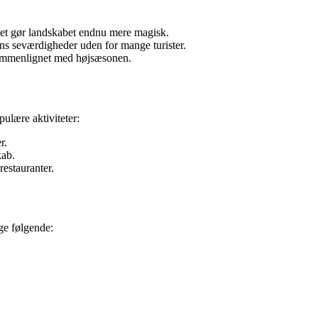
ket gør landskabet endnu mere magisk.
ens seværdigheder uden for mange turister.
r sammenlignet med højsæsonen.
pulære aktiviteter:
r.
kab.
estauranter.
nge følgende: