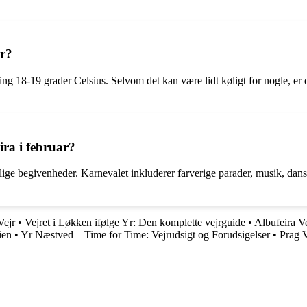
r?
g 18-19 grader Celsius. Selvom det kan være lidt køligt for nogle, er 
ira i februar?
tlige begivenheder. Karnevalet inkluderer farverige parader, musik, dans 
Vejr
•
Vejret i Løkken ifølge Yr: Den komplette vejrguide
•
Albufeira Ve
ien
•
Yr Næstved – Time for Time: Vejrudsigt og Forudsigelser
•
Prag V