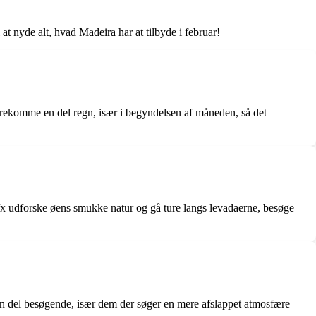
t nyde alt, hvad Madeira har at tilbyde i februar!
orekomme en del regn, især i begyndelsen af måneden, så det
n fx udforske øens smukke natur og gå ture langs levadaerne, besøge
n del besøgende, især dem der søger en mere afslappet atmosfære