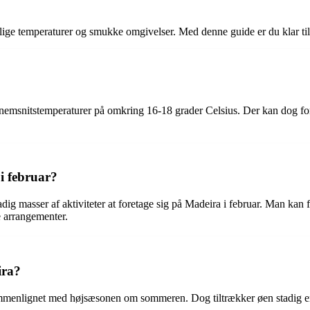
ige temperaturer og smukke omgivelser. Med denne guide er du klar til a
ennemsnitstemperaturer på omkring 16-18 grader Celsius. Der kan dog f
i februar?
adig masser af aktiviteter at foretage sig på Madeira i februar. Man ka
e arrangementer.
ira?
sammenlignet med højsæsonen om sommeren. Dog tiltrækker øen stadig e