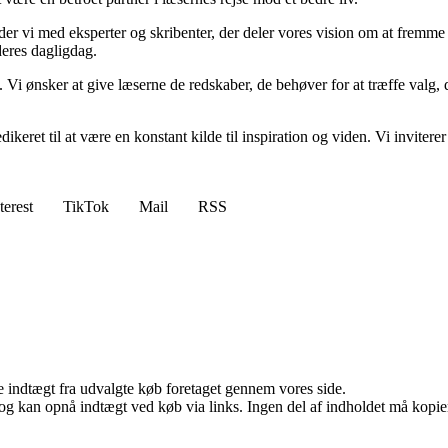
ejder vi med eksperter og skribenter, der deler vores vision om at fremm
deres dagligdag.
. Vi ønsker at give læserne de redskaber, de behøver for at træffe valg, 
edikeret til at være en konstant kilde til inspiration og viden. Vi inviter
terest
TikTok
Mail
RSS
e indtægt fra udvalgte køb foretaget gennem vores side.
og kan opnå indtægt ved køb via links. Ingen del af indholdet må kopiere