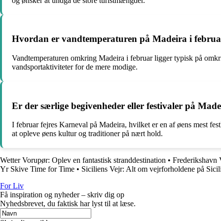
og ønsker at undgå de store turistmængder.
Hvordan er vandtemperaturen på Madeira i februa
Vandtemperaturen omkring Madeira i februar ligger typisk på omkrin
vandsportaktiviteter for de mere modige.
Er der særlige begivenheder eller festivaler på Made
I februar fejres Karneval på Madeira, hvilket er en af øens mest fes
at opleve øens kultur og traditioner på nært hold.
Wetter Vorupør: Oplev en fantastisk stranddestination
•
Frederikshavn 
Yr Skive Time for Time
•
Siciliens Vejr: Alt om vejrforholdene på Sicil
For Liv
Få inspiration og nyheder – skriv dig op
Nyhedsbrevet, du faktisk har lyst til at læse.