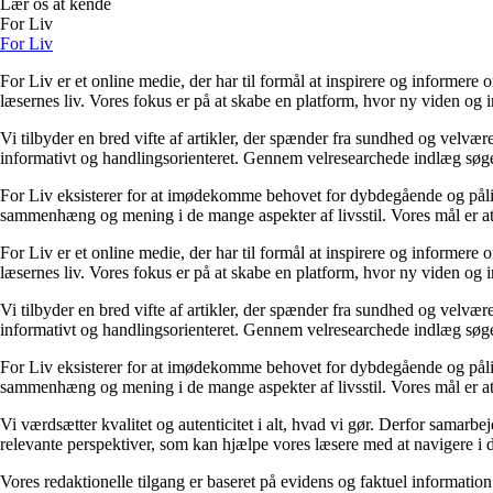
Lær os at kende
For Liv
For Liv
For Liv er et online medie, der har til formål at inspirere og informere 
læsernes liv. Vores fokus er på at skabe en platform, hvor ny viden og ind
Vi tilbyder en bred vifte af artikler, der spænder fra sundhed og velvæ
informativt og handlingsorienteret. Gennem velresearchede indlæg søger 
For Liv eksisterer for at imødekomme behovet for dybdegående og pålidel
sammenhæng og mening i de mange aspekter af livsstil. Vores mål er at v
For Liv er et online medie, der har til formål at inspirere og informere 
læsernes liv. Vores fokus er på at skabe en platform, hvor ny viden og ind
Vi tilbyder en bred vifte af artikler, der spænder fra sundhed og velvæ
informativt og handlingsorienteret. Gennem velresearchede indlæg søger 
For Liv eksisterer for at imødekomme behovet for dybdegående og pålidel
sammenhæng og mening i de mange aspekter af livsstil. Vores mål er at v
Vi værdsætter kvalitet og autenticitet i alt, hvad vi gør. Derfor samarb
relevante perspektiver, som kan hjælpe vores læsere med at navigere i 
Vores redaktionelle tilgang er baseret på evidens og faktuel information