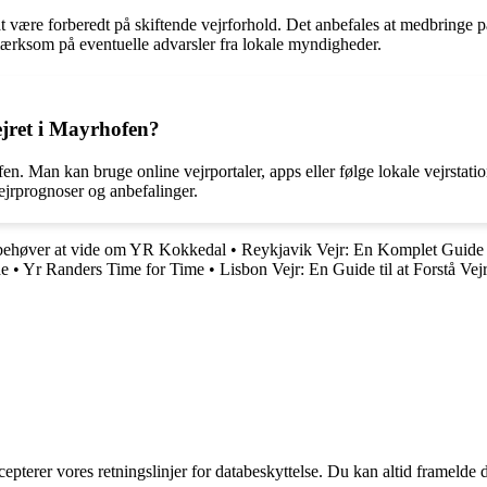
 være forberedt på skiftende vejrforhold. Det anbefales at medbringe pa
mærksom på eventuelle advarsler fra lokale myndigheder.
jret i Mayrhofen?
en. Man kan bruge online vejrportaler, apps eller følge lokale vejrstat
vejrprognoser og anbefalinger.
 behøver at vide om YR Kokkedal
•
Reykjavik Vejr: En Komplet Guide
de
•
Yr Randers Time for Time
•
Lisbon Vejr: En Guide til at Forstå Vej
cepterer vores retningslinjer for databeskyttelse. Du kan altid framelde