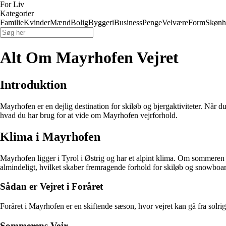
For Liv
Kategorier
Familie
Kvinder
Mænd
Bolig
Byggeri
Business
Penge
Velvære
Form
Skønh
Alt Om Mayrhofen Vejret
Introduktion
Mayrhofen er en dejlig destination for skiløb og bjergaktiviteter. Når du 
hvad du har brug for at vide om Mayrhofen vejrforhold.
Klima i Mayrhofen
Mayrhofen ligger i Tyrol i Østrig og har et alpint klima. Om sommeren
almindeligt, hvilket skaber fremragende forhold for skiløb og snowboa
Sådan er Vejret i Foråret
Foråret i Mayrhofen er en skiftende sæson, hvor vejret kan gå fra solrig
Sommerens Vejr