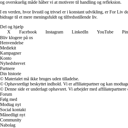
og overskuelig måde håber vi at motivere til handling og refleksion.
I en verden, hvor livsstil og trivsel er i konstant udvikling, er For Liv d
bidrage til et mere meningsfuldt og tilfredsstillende liv.
Del og hjælp
X
Facebook
Instagram
LinkedIn
YouTube
Pin
Bliv klogere på os
Henvendelse
Mediekit
Kampagner
Konto
Nyhedsbrevet
Partnere
Din historie
© Materialet må ikke bruges uden tilladelse.
© Ophavsretligt beskyttet indhold. Vi er affiliatepartner og kan modtag
© Denne side er underlagt ophavsret. Vi arbejder med affiliatepartnere 
Forum
Følg med
Modtag nyt
Social kontakt
Månedligt nyt
Community
Nabolag