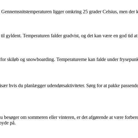
Gennemsnitstemperaturen ligger omkring 25 grader Celsius, men der ka
 til gyldent. Temperaturen falder gradvist, og det kan være en god tid a
or skiløb og snowboarding. Temperaturerne kan falde under frysepunktet
n, især hvis du planlægger udendørsaktiviteter. Sørg for at pakke passe
du besøger om sommeren eller vinteren, er det afgørende at være forbere
 byde på.