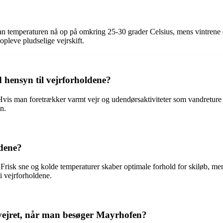
n temperaturen nå op på omkring 25-30 grader Celsius, mens vintrene e
leve pludselige vejrskift.
 hensyn til vejrforholdene?
vis man foretrækker varmt vejr og udendørsaktiviteter som vandreture 
n.
ldene?
. Frisk sne og kolde temperaturer skaber optimale forhold for skiløb, me
 vejrforholdene.
 vejret, når man besøger Mayrhofen?