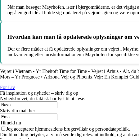
Når man besøger Mayrhofen, især i bjergområderne, er det vigtigt at
også en god idé at holde sig opdateret på vejrudsigten og være op
Hvordan kan man få opdaterede oplysninger om ve
Der er flere måder at få opdaterede oplysninger om vejret i Mayrhof
indkvartering eller turistinformationen i Mayrhofen for specifikke 
Vejret i Vietnam
•
Yr Ebeltoft Time for Time
•
Vejret i Århus
•
Alt, du
Mors – Yr Prognose
•
Arizona Vejr og Phoenix Vejr: En Komplet Gui
For Liv
Få inspiration og nyheder – skriv dig op
Nyhedsbrevet, du faktisk har lyst til at læse.
Skriv din mail her
Tilmeld nu
Jeg accepterer hjemmesidens brugervilkår og persondatapolitik.
Din tilmelding betyder, at vi må sende dig relevant indhold, og at du ac