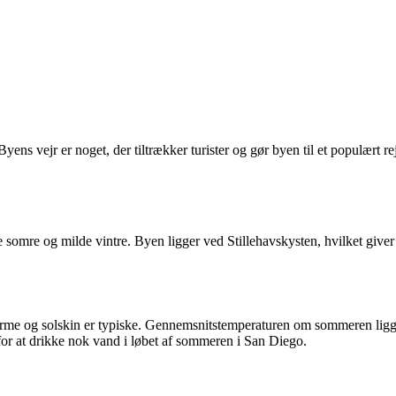
s vejr er noget, der tiltrækker turister og gør byen til et populært rej
e somre og milde vintre. Byen ligger ved Stillehavskysten, hvilket giver 
me og solskin er typiske. Gennemsnitstemperaturen om sommeren ligge
 for at drikke nok vand i løbet af sommeren i San Diego.