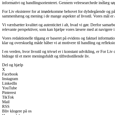
informativt og handlingsorienteret. Gennem velresearchede indlæg søger
For Liv eksisterer for at imødekomme behovet for dybdegående og pålide
sammenhæng og mening i de mange aspekter af livsstil. Vores mål er at
Vi værdsætter kvalitet og autenticitet i alt, hvad vi gør. Derfor samar
relevante perspektiver, som kan hjælpe vores læsere med at navigere i
Vores redaktionelle tilgang er baseret på evidens og faktuel informatio
klar og overskuelig måde håber vi at motivere til handling og refleksi
I en verden, hvor livsstil og trivsel er i konstant udvikling, er For Liv 
bidrage til et mere meningsfuldt og tilfredsstillende liv.
Del og hjælp
X
Facebook
Instagram
LinkedIn
YouTube
Pinterest
TikTok
Mail
RSS
Bliv klogere på os