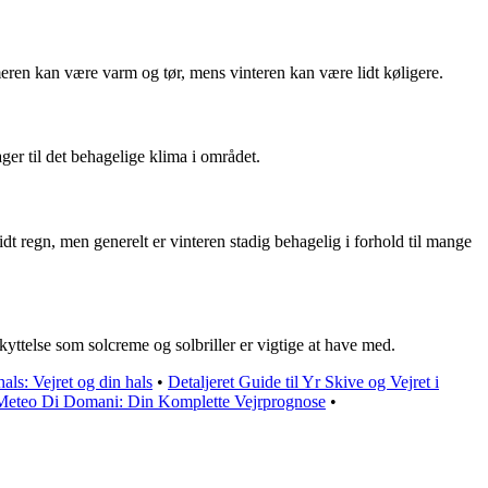
mmeren kan være varm og tør, mens vinteren kan være lidt køligere.
ger til det behagelige klima i området.
 regn, men generelt er vinteren stadig behagelig i forhold til mange
skyttelse som solcreme og solbriller er vigtige at have med.
hals: Vejret og din hals
•
Detaljeret Guide til Yr Skive og Vejret i
Meteo Di Domani: Din Komplette Vejrprognose
•