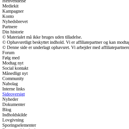
Henvendelse
Mediekit
Kampagner
Konto
Nyhedsbrevet
Partnere
Din historie
© Materialet må ikke bruges uden tilladelse.
© Ophavsretligt beskyttet indhold. Vi er affiliatepartner og kan modt
© Denne side er underlagt ophavsret. Vi arbejder med affiliatepartnere
Forum
Følg med
Modtag nyt
Social kontakt
Månedligt nyt
Community
Nabolag
Interne links
Sideoversigt
Nyheder
Dokumenter
Blog
Indholdskilde
Lovgivning
Sporingselementer