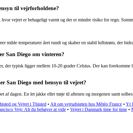
nsyn til vejrforholdene?
t, hvor vejret er behageligt varmt og der er mindre risiko for regn. So
er milde temperaturer året rundt og skaber en stabil luftstrøm, der bidra
ger San Diego om vinteren?
, der typisk ligger mellem 10-20 grader Celsius. Der kan forekomme lidt
r San Diego med hensyn til vejret?
bet af dagen. En let jakke eller trøje til aftenen og morgenen samt solbe
isted og Vejret i Thisted
•
Alt om vejrudsigten hos Météo France
•
Yr 
ncisco Vejr: Alt du behøver at vide
•
Vejret i Danmark time for time
•