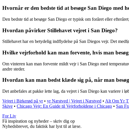
Hvornår er den bedste tid at besøge San Diego med he
Den bedste tid at besøge San Diego er typisk om foråret eller efteråre
Hvordan påvirker Stillehavet vejret i San Diego?
Stillehavet har en betydelig indflydelse på San Diegos vejr. Det medfør
Hvilke vejrforhold kan man forvente, hvis man besø
Om vinteren kan man forvente mildt vejr i San Diego med temperaturer
andre steder.
Hvordan kan man bedst klæde sig på, når man besøge
Det anbefales at pakke lette lag, da vejret i San Diego kan variere i lø
Vejret i Birkerød på yr
•
yr Næstved | Vejret i Næstved
•
Alt Om Yr Th
Skive
•
Chicago Vejr: En Guide til Vejrforholdene i Chicago
•
San Fra
For Liv
Få inspiration og nyheder – skriv dig op
Nyhedsbrevet, du faktisk har lyst til at læse.