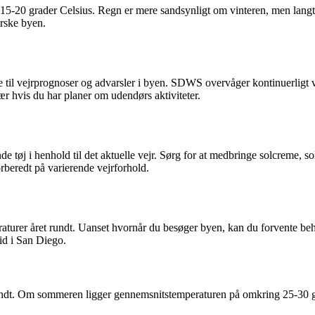
-20 grader Celsius. Regn er mere sandsynligt om vinteren, men langt fr
orske byen.
l vejrprognoser og advarsler i byen. SDWS overvåger kontinuerligt vej
sær hvis du har planer om udendørs aktiviteter.
 tøj i henhold til det aktuelle vejr. Sørg for at medbringe solcreme, sol
rberedt på varierende vejrforhold.
raturer året rundt. Uanset hvornår du besøger byen, kan du forvente beh
tid i San Diego.
undt. Om sommeren ligger gennemsnitstemperaturen på omkring 25-30 gr