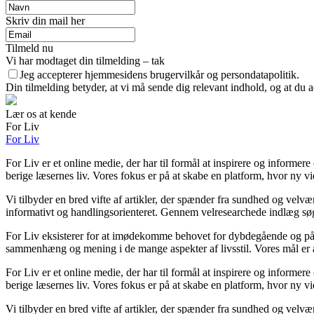
Skriv din mail her
Tilmeld nu
Vi har modtaget din tilmelding – tak
Jeg accepterer hjemmesidens brugervilkår og persondatapolitik.
Din tilmelding betyder, at vi må sende dig relevant indhold, og at du a
Lær os at kende
For Liv
For Liv
For Liv er et online medie, der har til formål at inspirere og informer
berige læsernes liv. Vores fokus er på at skabe en platform, hvor ny vid
Vi tilbyder en bred vifte af artikler, der spænder fra sundhed og velv
informativt og handlingsorienteret. Gennem velresearchede indlæg søger
For Liv eksisterer for at imødekomme behovet for dybdegående og pålide
sammenhæng og mening i de mange aspekter af livsstil. Vores mål er at
For Liv er et online medie, der har til formål at inspirere og informer
berige læsernes liv. Vores fokus er på at skabe en platform, hvor ny vid
Vi tilbyder en bred vifte af artikler, der spænder fra sundhed og velv