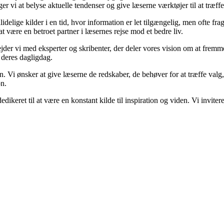
 vi at belyse aktuelle tendenser og give læserne værktøjer til at træff
lige kilder i en tid, hvor information er let tilgængelig, men ofte fra
 være en betroet partner i læsernes rejse mod et bedre liv.
bejder vi med eksperter og skribenter, der deler vores vision om at frem
 deres dagligdag.
n. Vi ønsker at give læserne de redskaber, de behøver for at træffe valg,
on.
dedikeret til at være en konstant kilde til inspiration og viden. Vi invite