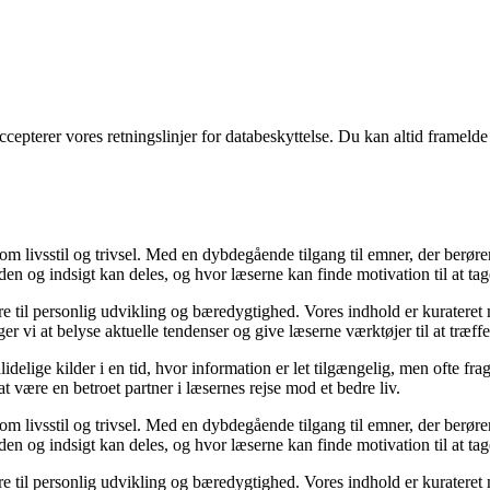
ccepterer vores retningslinjer for databeskyttelse. Du kan altid frameld
e om livsstil og trivsel. Med en dybdegående tilgang til emner, der berør
en og indsigt kan deles, og hvor læserne kan finde motivation til at tage 
ære til personlig udvikling og bæredygtighed. Vores indhold er kurateret
 vi at belyse aktuelle tendenser og give læserne værktøjer til at træff
lige kilder i en tid, hvor information er let tilgængelig, men ofte fra
 være en betroet partner i læsernes rejse mod et bedre liv.
e om livsstil og trivsel. Med en dybdegående tilgang til emner, der berør
en og indsigt kan deles, og hvor læserne kan finde motivation til at tage 
ære til personlig udvikling og bæredygtighed. Vores indhold er kurateret