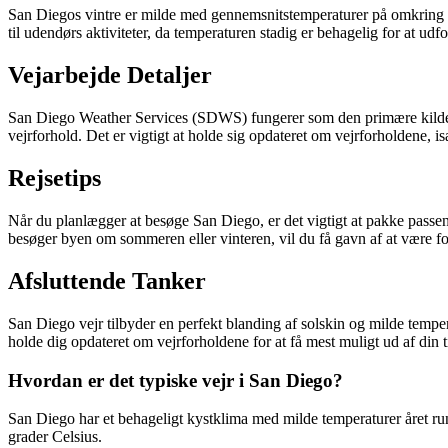
San Diegos vintre er milde med gennemsnitstemperaturer på omkring 15
til udendørs aktiviteter, da temperaturen stadig er behagelig for at udf
Vejarbejde Detaljer
San Diego Weather Services (SDWS) fungerer som den primære kilde ti
vejrforhold. Det er vigtigt at holde sig opdateret om vejrforholdene, i
Rejsetips
Når du planlægger at besøge San Diego, er det vigtigt at pakke passende
besøger byen om sommeren eller vinteren, vil du få gavn af at være fo
Afsluttende Tanker
San Diego vejr tilbyder en perfekt blanding af solskin og milde tempe
holde dig opdateret om vejrforholdene for at få mest muligt ud af din 
Hvordan er det typiske vejr i San Diego?
San Diego har et behageligt kystklima med milde temperaturer året r
grader Celsius.