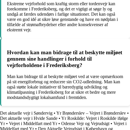
Ekstreme vejrforhold som kraftig storm eller tordenvejr kan
forekomme i Frederiksberg, og det er vigtigt at søge ly og
undgå at færdes udendørs i farlige situationer. Det kan også
være en god idé at sikre løse genstande og have en nødplan i
tilfælde af strømafbrydelser eller andre konsekvenser af
ekstremt vejr.
Hvordan kan man bidrage til at beskytte miljøet
gennem sine handlinger i forhold til
vejrforholdene i Frederiksberg?
Man kan bidrage til at beskytte miljøet ved at være opmærksom
på sit energiforbrug og reducere sin CO2-udledning. Man kan
også støtte lokale initiativer til bæredygtig udvikling og
klimatilpasning i Frederiksberg for at sikre et bedre og mere
modstandsdygtigt lokalsamfund i fremtiden.
Det aktuelle vejr i Søndervig
•
Yr Brønderslev – Vejret i Brønderslev
•
Det aktuelle vejr i Hvide Sande
•
Yr Roskilde: Vejret i Roskilde ifølge
Yr
•
Vejret i Middelfart med Yr
•
Odense Vejr og Vejrudsigt
•
Vejret i
Middelfart med Yr
•
Den Aktuelle Vejrudsigt i København og