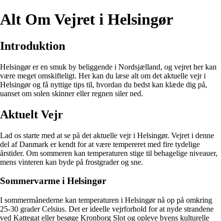
Alt Om Vejret i Helsingør
Introduktion
Helsingør er en smuk by beliggende i Nordsjælland, og vejret her kan
være meget omskifteligt. Her kan du læse alt om det aktuelle vejr i
Helsingør og få nyttige tips til, hvordan du bedst kan klæde dig på,
uanset om solen skinner eller regnen siler ned.
Aktuelt Vejr
Lad os starte med at se på det aktuelle vejr i Helsingør. Vejret i denne
del af Danmark er kendt for at være tempereret med fire tydelige
årstider. Om sommeren kan temperaturen stige til behagelige niveauer,
mens vinteren kan byde på frostgrader og sne.
Sommervarme i Helsingør
I sommermånederne kan temperaturen i Helsingør nå op på omkring
25-30 grader Celsius. Det er ideelle vejrforhold for at nyde strandene
ved Kattegat eller besøge Kronborg Slot og opleve byens kulturelle