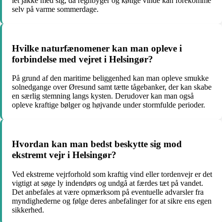
let jakke med sig, da regnbyger og kølige vinde kan forekomme
selv på varme sommerdage.
Hvilke naturfænomener kan man opleve i
forbindelse med vejret i Helsingør?
På grund af den maritime beliggenhed kan man opleve smukke
solnedgange over Øresund samt tætte tågebanker, der kan skabe
en særlig stemning langs kysten. Derudover kan man også
opleve kraftige bølger og højvande under stormfulde perioder.
Hvordan kan man bedst beskytte sig mod
ekstremt vejr i Helsingør?
Ved ekstreme vejrforhold som kraftig vind eller tordenvejr er det
vigtigt at søge ly indendørs og undgå at færdes tæt på vandet.
Det anbefales at være opmærksom på eventuelle advarsler fra
myndighederne og følge deres anbefalinger for at sikre ens egen
sikkerhed.