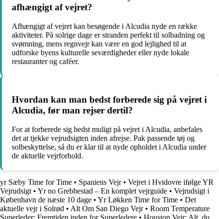
afhængigt af vejret?
Afhængigt af vejret kan besøgende i Alcudia nyde en række
aktiviteter. På solrige dage er stranden perfekt til solbadning og
svømning, mens regnvejr kan være en god lejlighed til at
udforske byens kulturelle seværdigheder eller nyde lokale
restauranter og caféer.
Hvordan kan man bedst forberede sig på vejret i
Alcudia, før man rejser dertil?
For at forberede sig bedst muligt på vejret i Alcudia, anbefales
det at tjekke vejrudsigten inden afrejse. Pak passende tøj og
solbeskyttelse, så du er klar til at nyde opholdet i Alcudia under
de aktuelle vejrforhold.
yr Sæby Time for Time
•
Spaniens Vejr
•
Vejret i Hvidovre ifølge YR
Vejrudsigt
•
Yr no Grebbestad – En komplet vejrguide
•
Vejrudsigt i
København de næste 10 dage
•
Yr Løkken Time for Time
•
Det
aktuelle vejr i Solrød
•
Alt Om San Diego Vejr
•
Room Temperature
Superleder: Fremtiden inden for Superledere
•
Houston Vejr: Alt, du