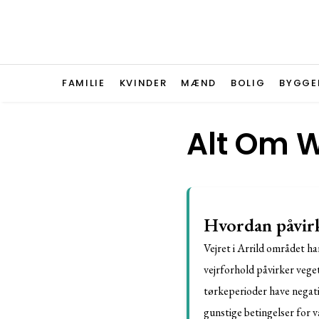
FAMILIE
KVINDER
MÆND
BOLIG
BYGGE
Alt Om W
Hvordan påvirk
Vejret i Arrild området ha
vejrforhold påvirker veg
tørkeperioder have negati
gunstige betingelser for v