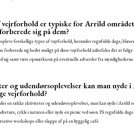
 vejrforhold er typiske for Arrild område
forberede sig på dem?
opleve forskellige typer af vejrforhold, herunder regnfulde dage, blæse
 forberede sig bedst muligt på disse vejrforhold anbefales det at følge 
ed sig samt være opmærksom på eventuelle advarsler fra myndighederne.
eter og udendørsoplevelser kan man nyde i
ge vejrforhold?
der en række aktiviteter og udendørsoplevelser, man kan nyde i Arrild o
dreture, cykle i naturen eller nyde en picnic ved søen. På regnfulde dag
reative workshops eller slappe af på en hyggelig café.