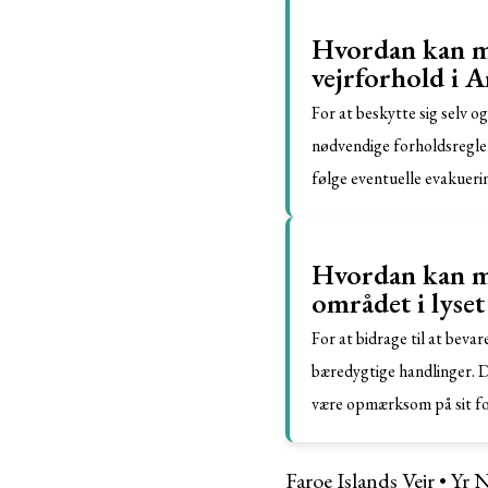
Hvordan kan ma
vejrforhold i 
For at beskytte sig selv o
nødvendige forholdsregler
følge eventuelle evakueri
Hvordan kan ma
området i lyse
For at bidrage til at beva
bæredygtige handlinger. D
være opmærksom på sit fo
Faroe Islands Vejr
•
Yr N