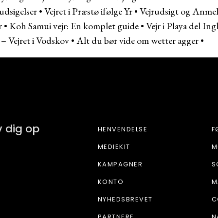
udsigelser
•
Vejret i Præstø ifølge Yr
•
Vejrudsigt og Anmel
r
•
Koh Samui vejr: En komplet guide
•
Vejr i Playa del Ing
– Vejret i Vodskov
•
Alt du bør vide om wetter agger
•
FOR LIV
v dig op
HENVENDELSE
F
MEDIEKIT
M
KAMPAGNER
S
KONTO
M
NYHEDSBREVET
C
PARTNERE
N