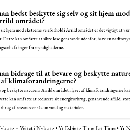
n bedst beskytte sig selv og sit hjem mo
Arrild området?
g sit hjem mod ekstreme vejrforhold i Arrild området er det vigtigt at væ
. Dette kan omfatte at sikre løse genstande udenfor, have en nødforsy
ngsanbefalinger fra myndighederne.
n bidrage til at bevare og beskytte nature
t af klimaforandringerne?
re og beskytte naturen i Arrild området i lyset af klimaforandringerne k
ette kan omfatte at reducere sit energiforbrug, genanvende affald, støt
rbrug af ressourcer såsom vand og materialer.
yborg – Vejret i Nyborg
•
Yr Esbjerg Time for Time
•
Yr N