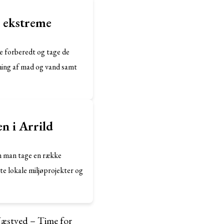
d ekstreme
re forberedt og tage de
ning af mad og vand samt
n i Arrild
an man tage en række
te lokale miljøprojekter og
æstved – Time for