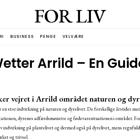
FOR LIV
RI
BUSINESS
PENGE
VELVÆRE
etter Arrild – En Guid
er vejret i Arrild området naturen og dyre
r en stor indvirkning på naturen og dyrelivet. De forskellige årstider me
etationen, dyrenes adfærdsmønstre og fødevaresituationen i området. F
v indvirkning på plantelivet og dermed også på dyrelivet, mens regnful
ækst og trivsel.