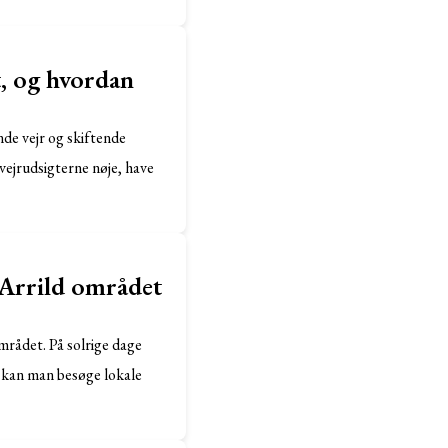
t, og hvordan
nde vejr og skiftende
vejrudsigterne nøje, have
 Arrild området
mrådet. På solrige dage
e kan man besøge lokale