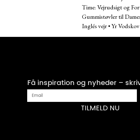
Time: Vejrudsigt og For
Gummistøvler til Dame
Inglés vejr
•
Yr Vodskov 
Få inspiration og nyheder – skri
TILMELD NU