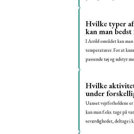
Hvilke typer af
kan man bedst 
I Arrild området kan man 
temperaturer. For at kunne
passende tøj og udstyr m
Hvilke aktivit
under forskelli
Uanset vejrforholdene er 
kan man f.eks. tage på van
seværdigheder, deltage i k