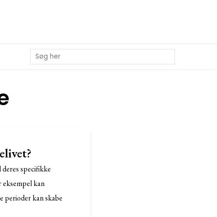
e
livet?
d deres specifikke
or eksempel kan
de perioder kan skabe