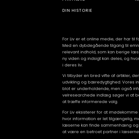
DIN HISTORIE
For Liv er et online medie, der har til 
Med en dybdegående tilgang til emner
relevant indhold, som kan berige læse
ny viden og indsigt kan deles, og hvor
i deres liv.
Vi tilbyder en bred vifte af artikler,
udvikling og bæredygtighed. Vores ind
blot er underholdende, men også inf
velresearchede indlæg søger vi at be
at træffe informerede valg.
For Liv eksisterer for at imødekomme 
hvor information er let tilgængelig, m
læserne kan finde sammenhæng og men
at være en betroet partner i læsernes