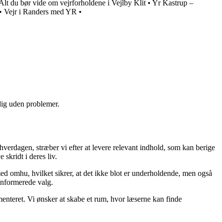
Alt du bør vide om vejrforholdene i Vejlby Klit
•
Yr Kastrup –
•
Vejr i Randers med YR
•
 dig uden problemer.
 hverdagen, stræber vi efter at levere relevant indhold, som kan berige
skridt i deres liv.
med omhu, hvilket sikrer, at det ikke blot er underholdende, men også
 informerede valg.
menteret. Vi ønsker at skabe et rum, hvor læserne kan finde