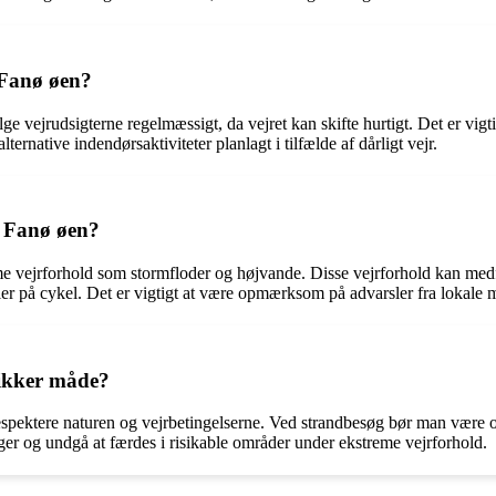
 Fanø øen?
lge vejrudsigterne regelmæssigt, da vejret kan skifte hurtigt. Det er vig
ternative indendørsaktiviteter planlagt i tilfælde af dårligt vejr.
å Fanø øen?
e vejrforhold som stormfloder og højvande. Disse vejrforhold kan med
eller på cykel. Det er vigtigt at være opmærksom på advarsler fra lokale
ikker måde?
t respektere naturen og vejrbetingelserne. Ved strandbesøg bør man væ
ger og undgå at færdes i risikable områder under ekstreme vejrforhold.