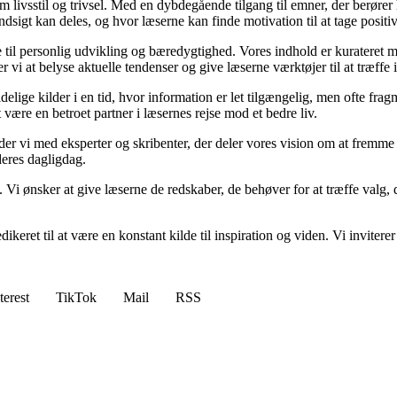
om livsstil og trivsel. Med en dybdegående tilgang til emner, der berører
sigt kan deles, og hvor læserne kan finde motivation til at tage positive 
re til personlig udvikling og bæredygtighed. Vores indhold er kurateret 
vi at belyse aktuelle tendenser og give læserne værktøjer til at træffe
ige kilder i en tid, hvor information er let tilgængelig, men ofte frag
ære en betroet partner i læsernes rejse mod et bedre liv.
ejder vi med eksperter og skribenter, der deler vores vision om at fremm
deres dagligdag.
. Vi ønsker at give læserne de redskaber, de behøver for at træffe valg, 
edikeret til at være en konstant kilde til inspiration og viden. Vi inviter
terest
TikTok
Mail
RSS