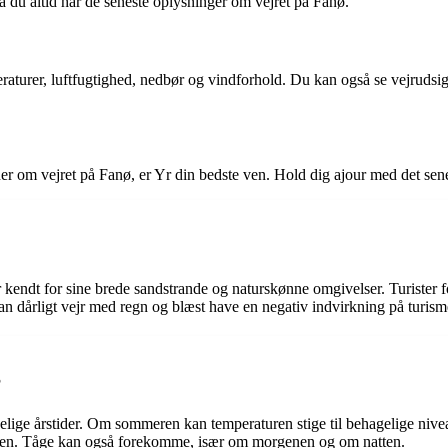
 du altid har de seneste oplysninger om vejret på Fanø.
eraturer, luftfugtighed, nedbør og vindforhold. Du kan også se vejrud
er om vejret på Fanø, er Yr din bedste ven. Hold dig ajour med det sene
er kendt for sine brede sandstrande og naturskønne omgivelser. Turister
kan dårligt vejr med regn og blæst have en negativ indvirkning på turis
?
delige årstider. Om sommeren kan temperaturen stige til behagelige niv
nteren. Tåge kan også forekomme, især om morgenen og om natten.