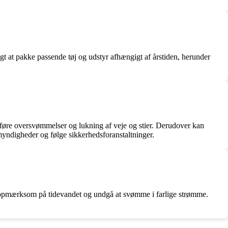
tigt at pakke passende tøj og udstyr afhængigt af årstiden, herunder
føre oversvømmelser og lukning af veje og stier. Derudover kan
 myndigheder og følge sikkerhedsforanstaltninger.
re opmærksom på tidevandet og undgå at svømme i farlige strømme.