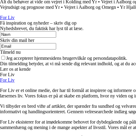
Alt du behøver at vide om vejret i Kolding med Yr
•
Vejret i Aalborg
Vejrudsigt og prognose med Yr
•
Vejret i Aalborg og Omegn
•
Yr Hjall
For Liv
Få inspiration og nyheder – skriv dig op
Nyhedsbrevet, du faktisk har lyst til at læse.
Skriv din mail her
Tilmeld nu
Jeg accepterer hjemmesidens brugervilkår og persondatapolitik.
Din tilmelding betyder, at vi må sende dig relevant indhold, og at du ac
Lær os at kende
For Liv
For Liv
For Liv er et online medie, der har til formål at inspirere og informere 
læsernes liv. Vores fokus er på at skabe en platform, hvor ny viden og ind
Vi tilbyder en bred vifte af artikler, der spænder fra sundhed og velvæ
informativt og handlingsorienteret. Gennem velresearchede indlæg søger 
For Liv eksisterer for at imødekomme behovet for dybdegående og pålidel
sammenhæng og mening i de mange aspekter af livsstil. Vores mål er at v