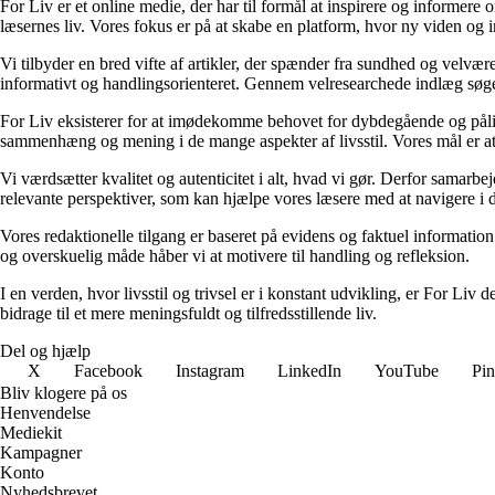
For Liv er et online medie, der har til formål at inspirere og informere 
læsernes liv. Vores fokus er på at skabe en platform, hvor ny viden og ind
Vi tilbyder en bred vifte af artikler, der spænder fra sundhed og velvæ
informativt og handlingsorienteret. Gennem velresearchede indlæg søger 
For Liv eksisterer for at imødekomme behovet for dybdegående og pålidel
sammenhæng og mening i de mange aspekter af livsstil. Vores mål er at v
Vi værdsætter kvalitet og autenticitet i alt, hvad vi gør. Derfor samarb
relevante perspektiver, som kan hjælpe vores læsere med at navigere i 
Vores redaktionelle tilgang er baseret på evidens og faktuel information
og overskuelig måde håber vi at motivere til handling og refleksion.
I en verden, hvor livsstil og trivsel er i konstant udvikling, er For Liv d
bidrage til et mere meningsfuldt og tilfredsstillende liv.
Del og hjælp
X
Facebook
Instagram
LinkedIn
YouTube
Pin
Bliv klogere på os
Henvendelse
Mediekit
Kampagner
Konto
Nyhedsbrevet