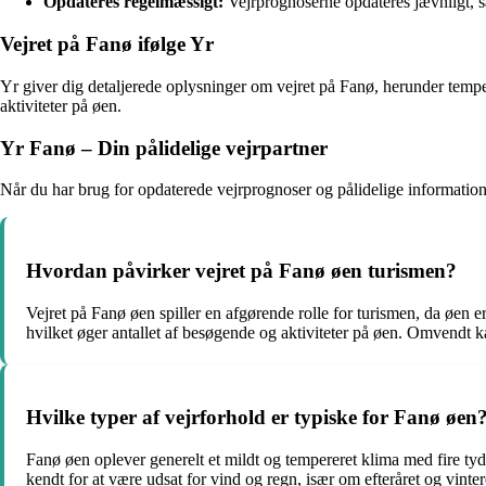
Opdateres regelmæssigt:
Vejrprognoserne opdateres jævnligt, så
Vejret på Fanø ifølge Yr
Yr giver dig detaljerede oplysninger om vejret på Fanø, herunder temp
aktiviteter på øen.
Yr Fanø – Din pålidelige vejrpartner
Når du har brug for opdaterede vejrprognoser og pålidelige information
Hvordan påvirker vejret på Fanø øen turismen?
Vejret på Fanø øen spiller en afgørende rolle for turismen, da øen 
hvilket øger antallet af besøgende og aktiviteter på øen. Omvendt 
Hvilke typer af vejrforhold er typiske for Fanø øen
Fanø øen oplever generelt et mildt og tempereret klima med fire ty
kendt for at være udsat for vind og regn, især om efteråret og vi