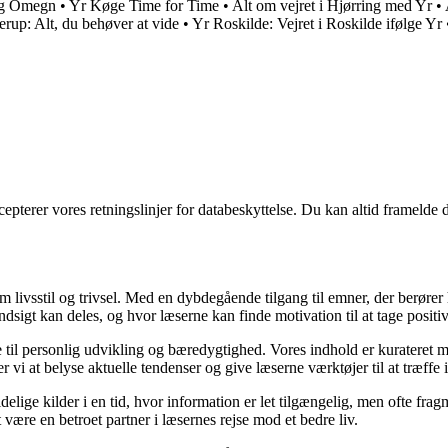
 og Omegn
•
Yr Køge Time for Time
•
Alt om vejret i Hjørring med Yr
•
erup: Alt, du behøver at vide
•
Yr Roskilde: Vejret i Roskilde ifølge Yr
cepterer vores retningslinjer for databeskyttelse. Du kan altid framelde
om livsstil og trivsel. Med en dybdegående tilgang til emner, der berører
sigt kan deles, og hvor læserne kan finde motivation til at tage positive 
re til personlig udvikling og bæredygtighed. Vores indhold er kurateret 
vi at belyse aktuelle tendenser og give læserne værktøjer til at træffe
ige kilder i en tid, hvor information er let tilgængelig, men ofte frag
ære en betroet partner i læsernes rejse mod et bedre liv.