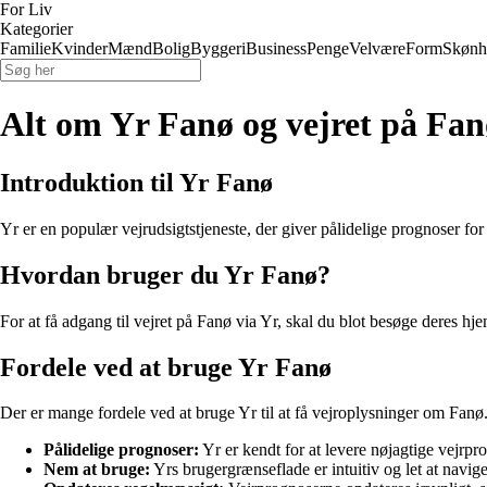
For Liv
Kategorier
Familie
Kvinder
Mænd
Bolig
Byggeri
Business
Penge
Velvære
Form
Skønh
Alt om Yr Fanø og vejret på Fan
Introduktion til Yr Fanø
Yr er en populær vejrudsigtstjeneste, der giver pålidelige prognoser f
Hvordan bruger du Yr Fanø?
For at få adgang til vejret på Fanø via Yr, skal du blot besøge deres h
Fordele ved at bruge Yr Fanø
Der er mange fordele ved at bruge Yr til at få vejroplysninger om Fanø
Pålidelige prognoser:
Yr er kendt for at levere nøjagtige vejrpr
Nem at bruge:
Yrs brugergrænseflade er intuitiv og let at navige