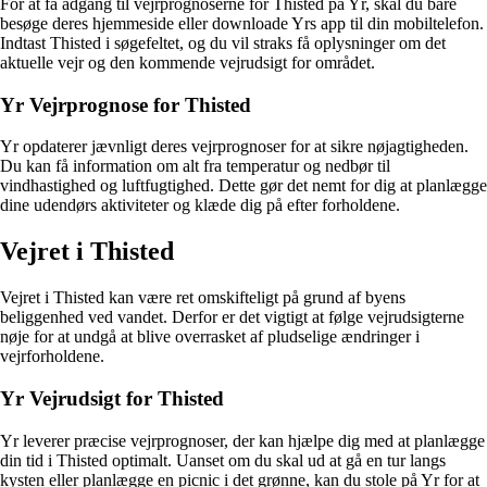
For at få adgang til vejrprognoserne for Thisted på Yr, skal du bare
besøge deres hjemmeside eller downloade Yrs app til din mobiltelefon.
Indtast Thisted i søgefeltet, og du vil straks få oplysninger om det
aktuelle vejr og den kommende vejrudsigt for området.
Yr Vejrprognose for Thisted
Yr opdaterer jævnligt deres vejrprognoser for at sikre nøjagtigheden.
Du kan få information om alt fra temperatur og nedbør til
vindhastighed og luftfugtighed. Dette gør det nemt for dig at planlægge
dine udendørs aktiviteter og klæde dig på efter forholdene.
Vejret i Thisted
Vejret i Thisted kan være ret omskifteligt på grund af byens
beliggenhed ved vandet. Derfor er det vigtigt at følge vejrudsigterne
nøje for at undgå at blive overrasket af pludselige ændringer i
vejrforholdene.
Yr Vejrudsigt for Thisted
Yr leverer præcise vejrprognoser, der kan hjælpe dig med at planlægge
din tid i Thisted optimalt. Uanset om du skal ud at gå en tur langs
kysten eller planlægge en picnic i det grønne, kan du stole på Yr for at