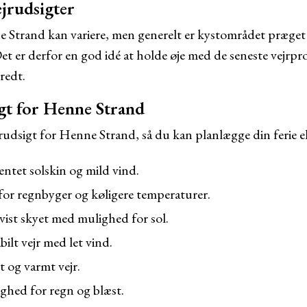
ejrudsigter
e Strand kan variere, men generelt er kystområdet præget a
Det er derfor en god idé at holde øje med de seneste vejr
redt.
igt for Henne Strand
rudsigt for Henne Strand, så du kan planlægge din ferie el
ntet solskin og mild vind.
for regnbyger og køligere temperaturer.
ist skyet med mulighed for sol.
bilt vejr med let vind.
t og varmt vejr.
hed for regn og blæst.