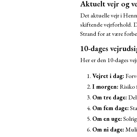
Aktuelt vejr og v
Det aktuelle vejr i Henn
skiftende vejrforhold. 
Strand for at være forbe
10-dages vejruds
Her er den 10-dages vej
Vejret i dag:
Forve
I morgen:
Risiko 
Om tre dage:
Delv
Om fem dage:
Sta
Om en uge:
Solrig
Om ni dage:
Mulig