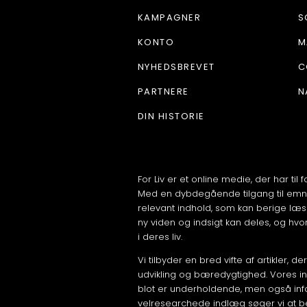
KAMPAGNER
S
KONTO
M
NYHEDSBREVET
C
PARTNERE
N
DIN HISTORIE
For Liv er et online medie, der har til 
Med en dybdegående tilgang til emner
relevant indhold, som kan berige læse
ny viden og indsigt kan deles, og hvor
i deres liv.
Vi tilbyder en bred vifte af artikler,
udvikling og bæredygtighed. Vores ind
blot er underholdende, men også inf
velresearchede indlæg søger vi at be