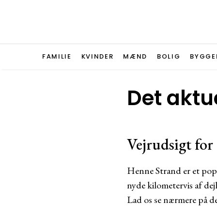
FAMILIE
KVINDER
MÆND
BOLIG
BYGGE
Det aktue
Vejrudsigt fo
Henne Strand er et popu
nyde kilometervis af de
Lad os se nærmere på d