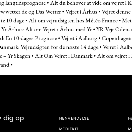
og langtidsprognose
•
Alt du behøver at vide om vejret i
w.wetter.de og Das Wetter
•
Vejret i Århus
•
Vejret denne
ste 10 dage
•
Alt om vejrudsigten hos Météo France
•
Met
•
Yr Århus: Alt om Vejret i Århus med Yr
•
YR Vejr Odens
and: En 10-dages Prognose
•
Vejret i Aalborg
•
Copenhagen
anmark: Vejrudsigten for de næste 14 dage
•
Vejret i Aa
e – Yr Skagen
•
Alt Om Vejret i Danmark
•
Alt om vejret i
trand
•
FOR LIV
v dig op
HENVENDELSE
F
MEDIEKIT
M