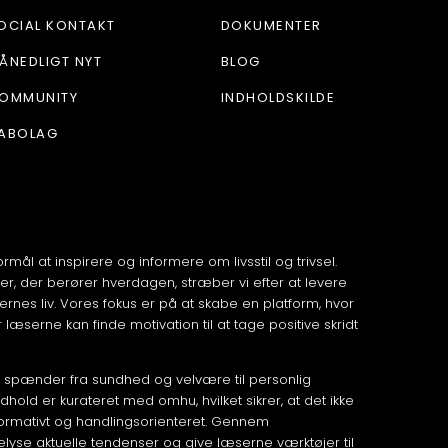
OCIAL KONTAKT
DOKUMENTER
ÅNEDLIGT NYT
BLOG
OMMUNITY
INDHOLDSKILDE
ABOLAG
formål at inspirere og informere om livsstil og trivsel.
, der berører hverdagen, stræber vi efter at levere
rnes liv. Vores fokus er på at skabe en platform, hvor
 læserne kan finde motivation til at tage positive skridt
 der spænder fra sundhed og velvære til personlig
hold er kurateret med omhu, hvilket sikrer, at det ikke
ormativt og handlingsorienteret. Gennem
lyse aktuelle tendenser og give læserne værktøjer til