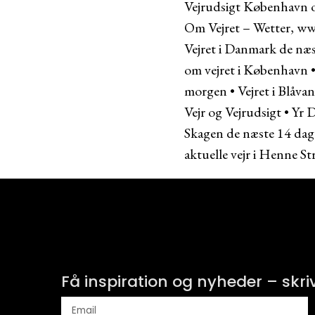
Vejrudsigt København 
Om Vejret – Wetter, ww
Vejret i Danmark de næ
om vejret i København
morgen
•
Vejret i Blåv
Vejr og Vejrudsigt
•
Yr D
Skagen de næste 14 dag
aktuelle vejr i Henne S
Få inspiration og nyheder – skri