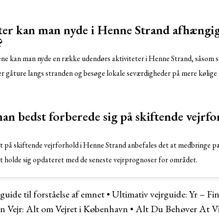
eter kan man nyde i Henne Strand afhængig
?
ene kan man nyde en række udendørs aktiviteter i Henne Strand, såsom 
ler gåture langs stranden og besøge lokale seværdigheder på mere kølige
n bedst forberede sig på skiftende vejrf
t på skiftende vejrforhold i Henne Strand anbefales det at medbringe pas
t holde sig opdateret med de seneste vejrprognoser for området.
ide til forståelse af emnet
•
Ultimativ vejrguide: Yr – Fi
 Vejr: Alt om Vejret i København
•
Alt Du Behøver At V