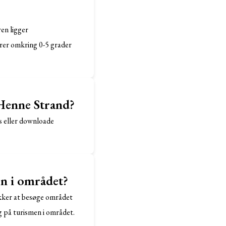
en ligger
rer omkring 0-5 grader
 Henne Strand?
es eller downloade
n i området?
ækker at besøge området
g på turismen i området.