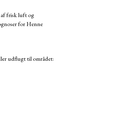
f frisk luft og
prognoser for Henne
ler udflugt til området: