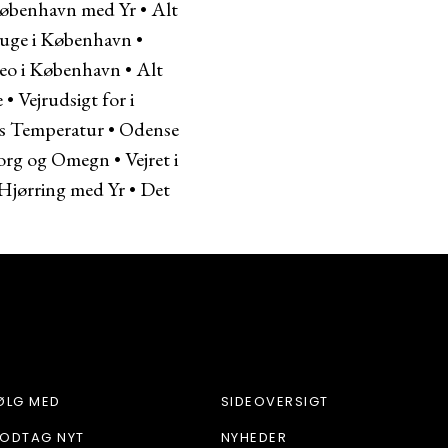
 København med Yr
•
Alt
 uge i København
•
eo i København
•
Alt
e
•
Vejrudsigt for i
s Temperatur
•
Odense
lborg og Omegn
•
Vejret i
 Hjørring med Yr
•
Det
ØLG MED
SIDEOVERSIGT
ODTAG NYT
NYHEDER