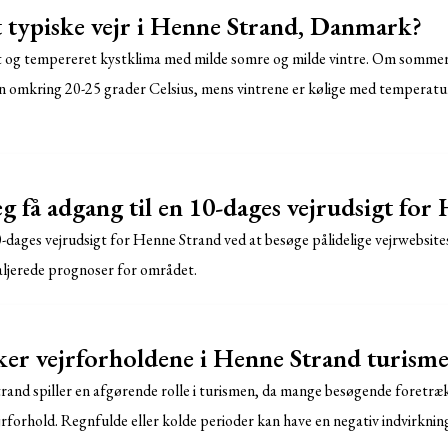
 typiske vejr i Henne Strand, Danmark?
t og tempereret kystklima med milde somre og milde vintre. Om sommer
omkring 20-25 grader Celsius, mens vintrene er kølige med temperatu
g få adgang til en 10-dages vejrudsigt for
0-dages vejrudsigt for Henne Strand ved at besøge pålidelige vejrwebsit
taljerede prognoser for området.
er vejrforholdene i Henne Strand turisme
rand spiller en afgørende rolle i turismen, da mange besøgende foretr
jrforhold. Regnfulde eller kolde perioder kan have en negativ indvirknin