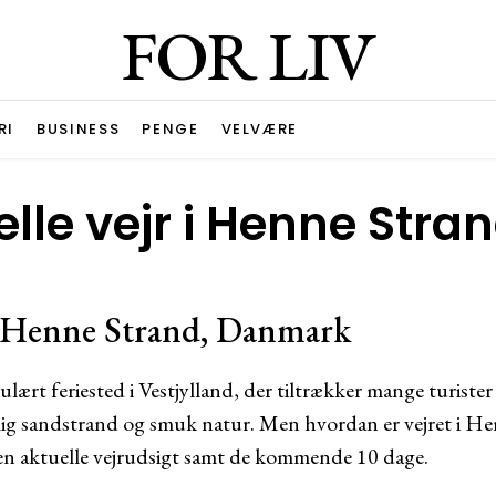
FOR LIV
RI
BUSINESS
PENGE
VELVÆRE
lle vejr i Henne Stra
r Henne Strand, Danmark
lært feriested i Vestjylland, der tiltrækker mange turiste
jlig sandstrand og smuk natur. Men hvordan er vejret i He
en aktuelle vejrudsigt samt de kommende 10 dage.