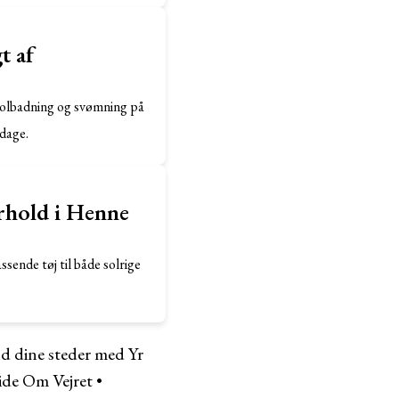
t af
solbadning og svømning på
 dage.
orhold i Henne
sende tøj til både solrige
nd dine steder med Yr
ide Om Vejret
•