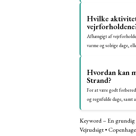
Hvilke aktivit
vejrforholdene
Afhængigt af vejrforhold
varme og solrige dage, el
Hvordan kan ma
Strand?
For at være godt forbered
og regnfulde dage, samt a
Keyword – En grundig gu
Vejrudsigt
•
Copenhagen