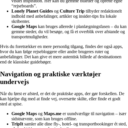
visuel inspiration. Her kan du gemme billeder og oprette egne
“rejseboards”.
Lonely Planet Guides
og
Culture Trip
tilbyder redaktionelt
indhold med anbefalinger, artikler og insider-tips fra lokale
skribenter.
Google Maps
kan bruges allerede i planlægningsfasen – du kan
gemme steder, du vil besøge, og få et overblik over afstande og
transportmuligheder.
Hvis du foretrækker en mere personlig tilgang, findes der også apps,
hvor du kan følge rejsebloggere eller andre brugeres ruter og
anbefalinger. Det kan give et mere autentisk billede af destinationen
end de klassiske guidebøger.
Navigation og praktiske værktøjer
undervejs
Når du først er afsted, er det de praktiske apps, der gør forskellen. De
kan hjælpe dig med at finde vej, oversætte skilte, eller finde et godt
sted at spise.
Google Maps
og
Maps.me
er uundværlige til navigation – især
sidstnævnte, som kan bruges offline.
TripIt
samler alle dine fly-, hotel- og transportbookinger ét sted,