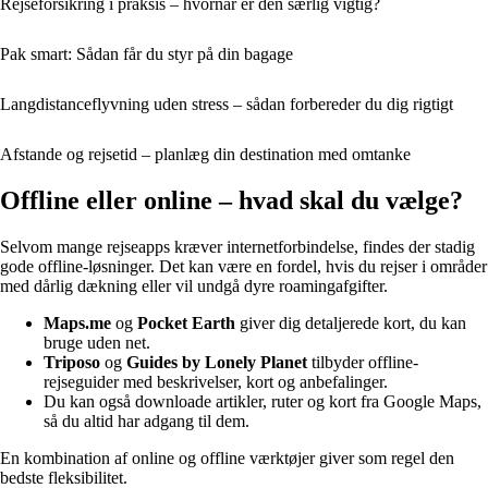
Rejseforsikring i praksis – hvornår er den særlig vigtig?
Pak smart: Sådan får du styr på din bagage
Langdistanceflyvning uden stress – sådan forbereder du dig rigtigt
Afstande og rejsetid – planlæg din destination med omtanke
Offline eller online – hvad skal du vælge?
Selvom mange rejseapps kræver internetforbindelse, findes der stadig
gode offline-løsninger. Det kan være en fordel, hvis du rejser i områder
med dårlig dækning eller vil undgå dyre roamingafgifter.
Maps.me
og
Pocket Earth
giver dig detaljerede kort, du kan
bruge uden net.
Triposo
og
Guides by Lonely Planet
tilbyder offline-
rejseguider med beskrivelser, kort og anbefalinger.
Du kan også downloade artikler, ruter og kort fra Google Maps,
så du altid har adgang til dem.
En kombination af online og offline værktøjer giver som regel den
bedste fleksibilitet.