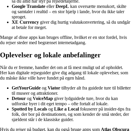
så du altid har styr på rejsedetaljerne.
Google Translate
eller
DeepL
kan oversætte menukort, skilte
og samtaler i realtid – en stor hjælp i lande, hvor du ikke taler
sproget.
XE Currency
giver dig hurtig valutakonvertering, så du undgår
at betale for meget.
Mange af disse apps kan bruges offline, hvilket er en stor fordel, hvis
du rejser steder med begrænset internetadgang.
Oplevelser og lokale anbefalinger
Når du er fremme, handler det om at få mest muligt ud af opholdet.
Her kan digitale rejseguider give dig adgang til lokale oplevelser, som
du måske ikke ville have fundet på egen hånd.
GetYourGuide
og
Viator
tilbyder alt fra guidede ture til billetter
til museer og attraktioner.
Detour
og
VoiceMap
giver lydguidede ture, hvor du kan
udforske byer i dit eget tempo – ofte fortalt af lokale.
Spotted by Locals
og
Like a Local
fokuserer på insider-tips fra
folk, der bor på destinationen, og som kender de små steder, der
sjældent står i de klassiske guider.
Hvis du rejser på budget, kan du også bruge apps som
Atlas Obscura