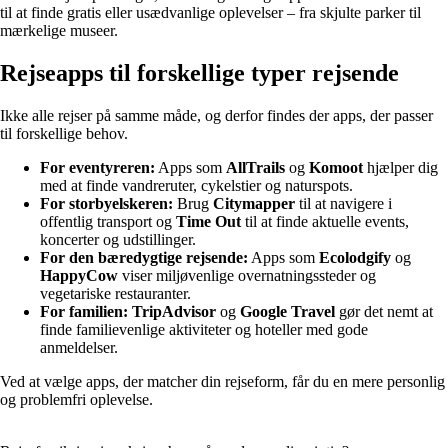
til at finde gratis eller usædvanlige oplevelser – fra skjulte parker til
mærkelige museer.
Rejseapps til forskellige typer rejsende
Ikke alle rejser på samme måde, og derfor findes der apps, der passer
til forskellige behov.
For eventyreren:
Apps som
AllTrails
og
Komoot
hjælper dig
med at finde vandreruter, cykelstier og naturspots.
For storbyelskeren:
Brug
Citymapper
til at navigere i
offentlig transport og
Time Out
til at finde aktuelle events,
koncerter og udstillinger.
For den bæredygtige rejsende:
Apps som
Ecolodgify
og
HappyCow
viser miljøvenlige overnatningssteder og
vegetariske restauranter.
For familien:
TripAdvisor
og
Google Travel
gør det nemt at
finde familievenlige aktiviteter og hoteller med gode
anmeldelser.
Ved at vælge apps, der matcher din rejseform, får du en mere personlig
og problemfri oplevelse.