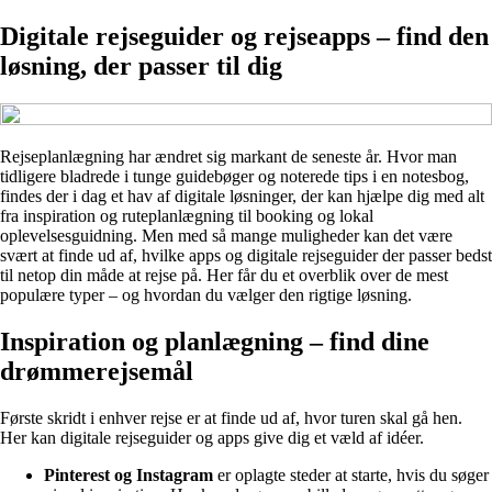
Digitale rejseguider og rejseapps – find den
løsning, der passer til dig
Rejseplanlægning har ændret sig markant de seneste år. Hvor man
tidligere bladrede i tunge guidebøger og noterede tips i en notesbog,
findes der i dag et hav af digitale løsninger, der kan hjælpe dig med alt
fra inspiration og ruteplanlægning til booking og lokal
oplevelsesguidning. Men med så mange muligheder kan det være
svært at finde ud af, hvilke apps og digitale rejseguider der passer bedst
til netop din måde at rejse på. Her får du et overblik over de mest
populære typer – og hvordan du vælger den rigtige løsning.
Inspiration og planlægning – find dine
drømmerejsemål
Første skridt i enhver rejse er at finde ud af, hvor turen skal gå hen.
Her kan digitale rejseguider og apps give dig et væld af idéer.
Pinterest og Instagram
er oplagte steder at starte, hvis du søger