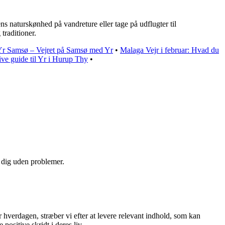
 naturskønhed på vandreture eller tage på udflugter til
traditioner.
Yr Samsø – Vejret på Samsø med Yr
•
Malaga Vejr i februar: Hvad du
ive guide til Yr i Hurup Thy
•
e dig uden problemer.
er hverdagen, stræber vi efter at levere relevant indhold, som kan
positive skridt i deres liv.