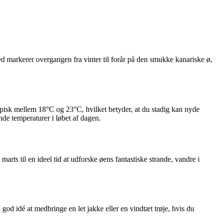
ned markerer overgangen fra vinter til forår på den smukke kanariske ø,
ypisk mellem 18°C og 23°C, hvilket betyder, at du stadig kan nyde
nde temperaturer i løbet af dagen.
arts til en ideel tid at udforske øens fantastiske strande, vandre i
god idé at medbringe en let jakke eller en vindtæt trøje, hvis du