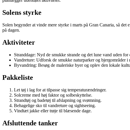
planlægger udendørs aktiviteter.
Solens styrke
Solen begynder at vinde mere styrke i marts på Gran Canaria, så det er 
på dagen.
Aktiviteter
Stranddage: Nyd de smukke strande og det lune vand uden for d
Vandreture: Udforsk de smukke naturparker og bjergområder i m
Byvandring: Besøg de maleriske byer og oplev den lokale kult
Pakkeliste
Let tøj i lag for at tilpasse sig temperaturændringer.
Solcreme med høj faktor og solbeskyttelse.
Strandtøj og badetøj til afslapning og svømning.
Behagelige sko til vandreture og sightseeing.
Vindtæt jakke eller trøje til blæsende dage.
Afsluttende tanker