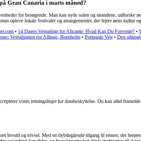
i på Gran Canaria i marts måned?
venheder for besøgende. Man kan nyde solen og strandene, udforske øens
 opleve lokale festivaler og arrangementer, der fejrer øens kultur og 
er.com
•
14 Dages Vejrudsigt for Alicante: Hvad Kan Du Forvente?
•
inge: Vejrudsigten for Allinge, Bornholm
•
Portugals Vejr
•
Den ultimat
ccepterer vores retningslinjer for databeskyttelse. Du kan altid frameld
e om livsstil og trivsel. Med en dybdegående tilgang til emner, der berør
en og indsigt kan deles, og hvor læserne kan finde motivation til at tage 