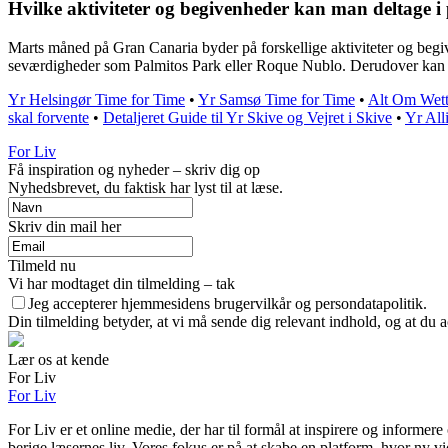
Hvilke aktiviteter og begivenheder kan man deltage 
Marts måned på Gran Canaria byder på forskellige aktiviteter og begi
seværdigheder som Palmitos Park eller Roque Nublo. Derudover kan man
Yr Helsingør Time for Time
•
Yr Samsø Time for Time
•
Alt Om Wett
skal forvente
•
Detaljeret Guide til Yr Skive og Vejret i Skive
•
Yr All
For Liv
Få inspiration og nyheder – skriv dig op
Nyhedsbrevet, du faktisk har lyst til at læse.
Skriv din mail her
Tilmeld nu
Vi har modtaget din tilmelding – tak
Jeg accepterer hjemmesidens brugervilkår og persondatapolitik.
Din tilmelding betyder, at vi må sende dig relevant indhold, og at du a
Lær os at kende
For Liv
For Liv
For Liv er et online medie, der har til formål at inspirere og informer
berige læsernes liv. Vores fokus er på at skabe en platform, hvor ny vid