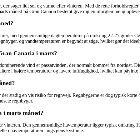
, der søger lidt sol og varme efter vinteren. Med de rette forholdsregle
l marts måned på Gran Canaria bestemt give dig en uforglemmelig opleve
åned?
er, med gennemsnitlige dagtemperaturer på omkring 22-25 grader Celsiu
egnbyger, og vandtemperaturen er begyndt at stige, hvilket gør det ideelt t
Gran Canaria i marts?
minerende vind er passatvinden, der normalt kommer fra nordøst. Disse
ltere i højere temperaturer og lavere luftfugtighed, hvilket kan påvirk
måned?
r stadig en vis risiko for regnvejr. Regnbygerne er dog typisk korte og
udsete regnbyger.
a i marts måned?
er vinteren. Den gennemsnitlige havtemperatur ligger typisk omkring 19
le i havtemperaturen langs øens kystlinje.