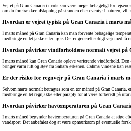
Vejret på Gran Canaria i marts kan være meget behageligt for rejsende
om du foretrækker afslapning på stranden eller eventyr i naturen, vi
Hvordan er vejret typisk på Gran Canaria i marts m
I marts måned på Gran Canaria kan man forvente behagelige temperatur
medbringe en let jakke eller trøje. Der er generelt solrigt vejr med få r
Hvordan påvirker vindforholdene normalt vejret på 
I marts måned kan Gran Canaria opleve varierende vindforhold. Den do
bringer varm luft og støv fra Sahara-ørkenen. Calima-vindene kan resu
Er der risiko for regnvejr på Gran Canaria i marts 
Selvom marts normalt betragtes som en tør måned på Gran Canaria, er de
medbringe en let regnjakke eller paraply for at være forberedt på ufor
Hvordan påvirker havtemperaturen på Gran Canari
I marts måned begynder havtemperaturen på Gran Canaria at stige eft
vandsport. Det anbefales dog at være opmærksom på eventuelle forskel