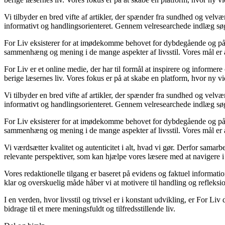
Vi tilbyder en bred vifte af artikler, der spænder fra sundhed og velv
informativt og handlingsorienteret. Gennem velresearchede indlæg søger
For Liv eksisterer for at imødekomme behovet for dybdegående og pålide
sammenhæng og mening i de mange aspekter af livsstil. Vores mål er at
For Liv er et online medie, der har til formål at inspirere og informer
berige læsernes liv. Vores fokus er på at skabe en platform, hvor ny vid
Vi tilbyder en bred vifte af artikler, der spænder fra sundhed og velv
informativt og handlingsorienteret. Gennem velresearchede indlæg søger
For Liv eksisterer for at imødekomme behovet for dybdegående og pålide
sammenhæng og mening i de mange aspekter af livsstil. Vores mål er at
Vi værdsætter kvalitet og autenticitet i alt, hvad vi gør. Derfor samar
relevante perspektiver, som kan hjælpe vores læsere med at navigere i
Vores redaktionelle tilgang er baseret på evidens og faktuel informatio
klar og overskuelig måde håber vi at motivere til handling og refleksi
I en verden, hvor livsstil og trivsel er i konstant udvikling, er For Liv 
bidrage til et mere meningsfuldt og tilfredsstillende liv.