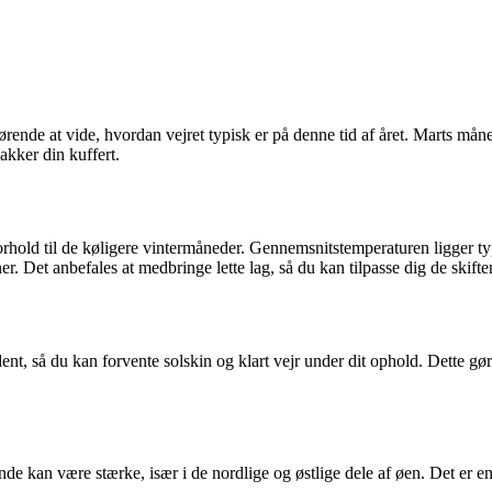
gørende at vide, hvordan vejret typisk er på denne tid af året. Marts må
kker din kuffert.
orhold til de køligere vintermåneder. Gennemsnitstemperaturen ligger t
. Det anbefales at medbringe lette lag, så du kan tilpasse dig de skifte
t, så du kan forvente solskin og klart vejr under dit ophold. Dette gør m
e kan være stærke, især i de nordlige og østlige dele af øen. Det er en 