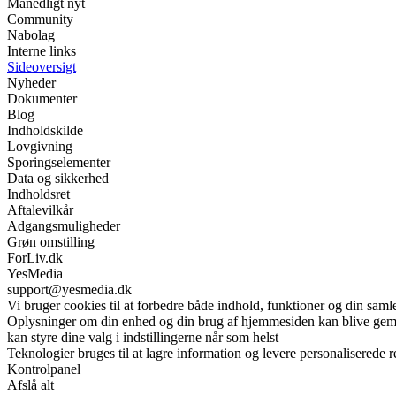
Månedligt nyt
Community
Nabolag
Interne links
Sideoversigt
Nyheder
Dokumenter
Blog
Indholdskilde
Lovgivning
Sporingselementer
Data og sikkerhed
Indholdsret
Aftalevilkår
Adgangsmuligheder
Grøn omstilling
ForLiv.dk
YesMedia
support@yesmedia.dk
Vi bruger cookies til at forbedre både indhold, funktioner og din saml
Oplysninger om din enhed og din brug af hjemmesiden kan blive gemt o
kan styre dine valg i indstillingerne når som helst
Teknologier bruges til at lagre information og levere personaliserede r
Kontrolpanel
Afslå alt