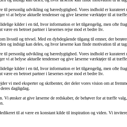
ære til personlig udvikling og bæredygtighed. Vores indhold er kurateret
 vi at belyse aktuelle tendenser og give læserne værktøjer til at træff
lige kilder i en tid, hvor information er let tilgængelig, men ofte fra
 være en betroet partner i læsernes rejse mod et bedre liv.
e om livsstil og trivsel. Med en dybdegående tilgang til emner, der berør
en og indsigt kan deles, og hvor læserne kan finde motivation til at tage 
ære til personlig udvikling og bæredygtighed. Vores indhold er kurateret
 vi at belyse aktuelle tendenser og give læserne værktøjer til at træff
lige kilder i en tid, hvor information er let tilgængelig, men ofte fra
 være en betroet partner i læsernes rejse mod et bedre liv.
bejder vi med eksperter og skribenter, der deler vores vision om at frem
 deres dagligdag.
n. Vi ønsker at give læserne de redskaber, de behøver for at træffe valg,
on.
dedikeret til at være en konstant kilde til inspiration og viden. Vi invite