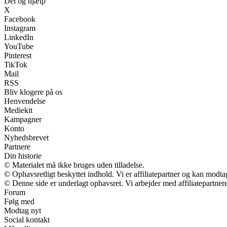
Del og hjælp
X
Facebook
Instagram
LinkedIn
YouTube
Pinterest
TikTok
Mail
RSS
Bliv klogere på os
Henvendelse
Mediekit
Kampagner
Konto
Nyhedsbrevet
Partnere
Din historie
© Materialet må ikke bruges uden tilladelse.
© Ophavsretligt beskyttet indhold. Vi er affiliatepartner og kan modt
© Denne side er underlagt ophavsret. Vi arbejder med affiliatepartnere
Forum
Følg med
Modtag nyt
Social kontakt