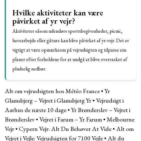
Hvilke aktiviteter kan være
påvirket af yr vejr?
Aktiviteter såsom udendørs sportsbegivenheder, picnic,
havearbejde eller gåture kan blive påvirket af yr-vejr. Det er
vigtigt at være opmærksom på vejrudsigten og tilpasse ens
planer efter forholdene for at undgå at blive overrasket af
pludselig nedbør.
Alt om vejrudsigten hos Météo France
•
Yr
Glamsbjerg – Vejret i Glamsbjerg Yr
•
Vejrudsigt i
Aarhus de næste 10 dage
•
Yr Brønderslev – Vejret i
Brønderslev
•
Vejret i Farum – Yr Farum
•
Melbourne
Vejr
•
Cypern Vejr: Alt Du Behøver At Vide
•
Alt om
Vejret i Vejle: Vejrudsigten for 7100 Vejle
•
Alt du