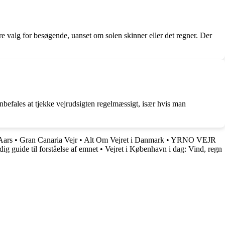
re valg for besøgende, uanset om solen skinner eller det regner. Der
anbefales at tjekke vejrudsigten regelmæssigt, især hvis man
Aars
•
Gran Canaria Vejr
•
Alt Om Vejret i Danmark
•
YRNO VEJR
g guide til forståelse af emnet
•
Vejret i København i dag: Vind, regn