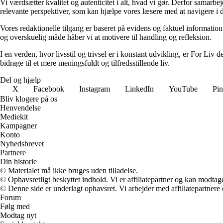
Vi værdsætter kvalitet og autenticitet i alt, hvad vi gør. Derfor samarb
relevante perspektiver, som kan hjælpe vores læsere med at navigere i 
Vores redaktionelle tilgang er baseret på evidens og faktuel information
og overskuelig måde håber vi at motivere til handling og refleksion.
I en verden, hvor livsstil og trivsel er i konstant udvikling, er For Liv d
bidrage til et mere meningsfuldt og tilfredsstillende liv.
Del og hjælp
X
Facebook
Instagram
LinkedIn
YouTube
Pin
Bliv klogere på os
Henvendelse
Mediekit
Kampagner
Konto
Nyhedsbrevet
Partnere
Din historie
© Materialet må ikke bruges uden tilladelse.
© Ophavsretligt beskyttet indhold. Vi er affiliatepartner og kan modtag
© Denne side er underlagt ophavsret. Vi arbejder med affiliatepartnere 
Forum
Følg med
Modtag nyt