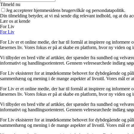
Tilmeld nu
Jeg accepterer hjemmesidens brugervilkår og persondatapolitik.
Din tilmelding betyder, at vi må sende dig relevant indhold, og at du ac
Lær os at kende
For Liv
For Liv
For Liv er et online medie, der har til formål at inspirere og informere 
læsernes liv. Vores fokus er på at skabe en platform, hvor ny viden og ind
Vi tilbyder en bred vifte af artikler, der spænder fra sundhed og velvæ
informativt og handlingsorienteret. Gennem velresearchede indlæg søger 
For Liv eksisterer for at imødekomme behovet for dybdegående og pålidel
sammenhæng og mening i de mange aspekter af livsstil. Vores mål er at v
For Liv er et online medie, der har til formål at inspirere og informere 
læsernes liv. Vores fokus er på at skabe en platform, hvor ny viden og ind
Vi tilbyder en bred vifte af artikler, der spænder fra sundhed og velvæ
informativt og handlingsorienteret. Gennem velresearchede indlæg søger 
For Liv eksisterer for at imødekomme behovet for dybdegående og pålidel
sammenhæng og mening i de mange aspekter af livsstil. Vores mål er at v