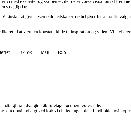
ejder vi med eksperter og skribenter, der deler vores vision om at fremm
deres dagligdag.
. Vi ønsker at give læserne de redskaber, de behøver for at træffe valg, 
edikeret til at være en konstant kilde til inspiration og viden. Vi inviter
terest
TikTok
Mail
RSS
e indtægt fra udvalgte køb foretaget gennem vores side.
og kan opnå indtægt ved køb via links. Ingen del af indholdet må kopiere