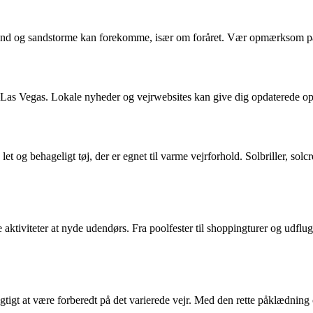
 vind og sandstorme kan forekomme, især om foråret. Vær opmærksom på 
ger Las Vegas. Lokale nyheder og vejrwebsites kan give dig opdaterede 
 let og behageligt tøj, der er egnet til varme vejrforhold. Solbriller, so
 aktiviteter at nyde udendørs. Fra poolfester til shoppingturer og udflu
igt at være forberedt på det varierede vejr. Med den rette påklædning o