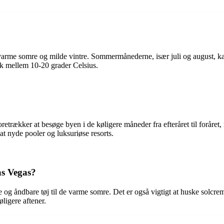
 varme somre og milde vintre. Sommermånederne, især juli og august, k
sk mellem 10-20 grader Celsius.
r foretrækker at besøge byen i de køligere måneder fra efteråret til forår
t nyde pooler og luksuriøse resorts.
as Vegas?
tte og åndbare tøj til de varme somre. Det er også vigtigt at huske solcre
øligere aftener.