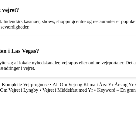
 vejret?
ret. Indendørs kasinoer, shows, shoppingcentre og restauranter er populæ
e seværdigheder.
en i Las Vegas?
te sig af lokale nyhedskanaler, vejrapps eller online vejrportaler. Det 
ændringer i vejret.
 Komplette Vejrprognose
•
Alt Om Vejr og Klima i Års: Yr Års og Yr 
 Om Vejret i Lyngby
•
Vejret i Middelfart med Yr
•
Keyword – En grundi