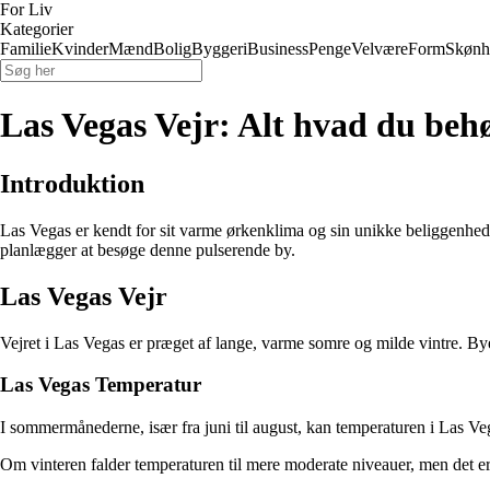
For Liv
Kategorier
Familie
Kvinder
Mænd
Bolig
Byggeri
Business
Penge
Velvære
Form
Skønh
Las Vegas Vejr: Alt hvad du behø
Introduktion
Las Vegas er kendt for sit varme ørkenklima og sin unikke beliggenhed i
planlægger at besøge denne pulserende by.
Las Vegas Vejr
Vejret i Las Vegas er præget af lange, varme somre og milde vintre. Bye
Las Vegas Temperatur
I sommermånederne, især fra juni til august, kan temperaturen i Las Veg
Om vinteren falder temperaturen til mere moderate niveauer, men det er s