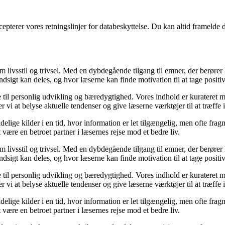
cepterer vores retningslinjer for databeskyttelse. Du kan altid framelde
om livsstil og trivsel. Med en dybdegående tilgang til emner, der berører
sigt kan deles, og hvor læserne kan finde motivation til at tage positive 
re til personlig udvikling og bæredygtighed. Vores indhold er kurateret 
vi at belyse aktuelle tendenser og give læserne værktøjer til at træffe
ige kilder i en tid, hvor information er let tilgængelig, men ofte frag
ære en betroet partner i læsernes rejse mod et bedre liv.
om livsstil og trivsel. Med en dybdegående tilgang til emner, der berører
sigt kan deles, og hvor læserne kan finde motivation til at tage positive 
re til personlig udvikling og bæredygtighed. Vores indhold er kurateret 
vi at belyse aktuelle tendenser og give læserne værktøjer til at træffe
ige kilder i en tid, hvor information er let tilgængelig, men ofte frag
ære en betroet partner i læsernes rejse mod et bedre liv.