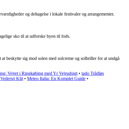
værdigheder og deltagelse i lokale festivaler og arrangementer.
agelige sko til at udforske byen til fods.
gt at beskytte sig mod solen med solcreme og solbriller for at undgå
ng: Vejret i Ringkøbing med Yr Vejrudsigt
•
tado Trådløs
 Vedersö Klit
•
Meteo Italia: En Komplet Guide
•