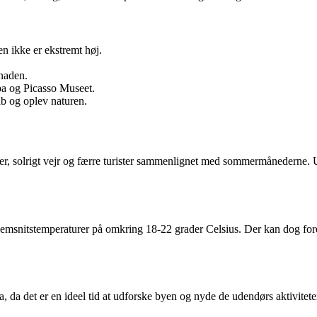
 ikke er ekstremt høj.
naden.
a og Picasso Museet.
ab og oplev naturen.
er, solrigt vejr og færre turister sammenlignet med sommermånederne. Uan
nnemsnitstemperaturer på omkring 18-22 grader Celsius. Der kan dog fo
ga, da det er en ideel tid at udforske byen og nyde de udendørs aktivite