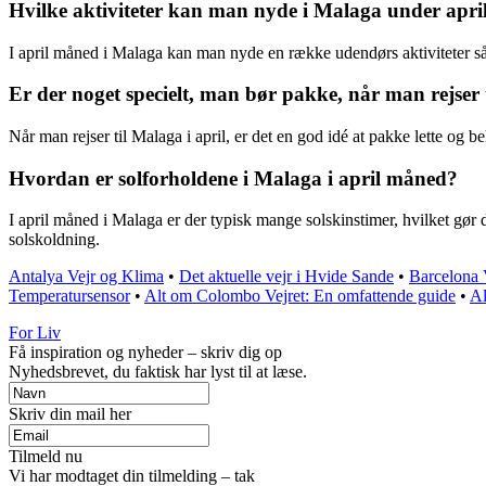
Hvilke aktiviteter kan man nyde i Malaga under apr
I april måned i Malaga kan man nyde en række udendørs aktiviteter sås
Er der noget specielt, man bør pakke, når man rejser 
Når man rejser til Malaga i april, er det en god idé at pakke lette og beh
Hvordan er solforholdene i Malaga i april måned?
I april måned i Malaga er der typisk mange solskinstimer, hvilket gør d
solskoldning.
Antalya Vejr og Klima
•
Det aktuelle vejr i Hvide Sande
•
Barcelona 
Temperatursensor
•
Alt om Colombo Vejret: En omfattende guide
•
Al
For Liv
Få inspiration og nyheder – skriv dig op
Nyhedsbrevet, du faktisk har lyst til at læse.
Skriv din mail her
Tilmeld nu
Vi har modtaget din tilmelding – tak