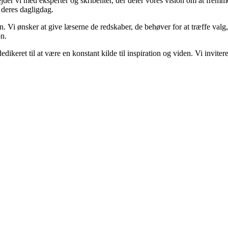
bejder vi med eksperter og skribenter, der deler vores vision om at frem
 deres dagligdag.
n. Vi ønsker at give læserne de redskaber, de behøver for at træffe valg,
on.
dedikeret til at være en konstant kilde til inspiration og viden. Vi invite