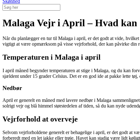
Skønhed
Malaga Vejr i April – Hvad kan
Når du planlægger en tur til Malaga i april, er det godt at vide, hvilk
vigtigt at være opmærksom på visse vejrforhold, der kan påvirke din r
Temperaturen i Malaga i april
I april måned begynder temperaturen at stige i Malaga, og du kan for
sjældent under 15 grader Celsius. Det er en god ide at pakke lette tø
Nedbør
April er generelt en måned med lavere nedbør i Malaga sammenlignet 
solrigt vejr og blå himmel størstedelen af tiden, så du kan nyde udendø
Vejrforhold at overveje
Selvom vejrforholdene generelt er behagelige i april, er det godt at v
forberedt med en let jakke eller trøje. Havet kan stadig være lidt køl