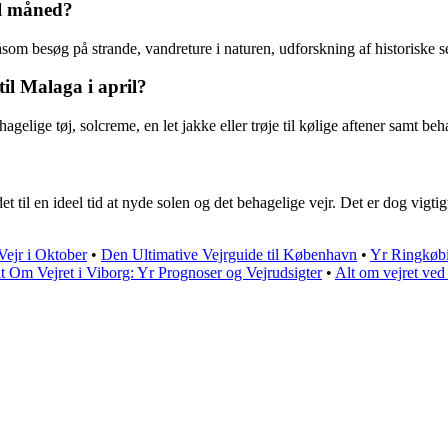
il måned?
om besøg på strande, vandreture i naturen, udforskning af historiske se
til Malaga i april?
agelige tøj, solcreme, en let jakke eller trøje til kølige aftener samt beh
et til en ideel tid at nyde solen og det behagelige vejr. Det er dog vigti
Vejr i Oktober
•
Den Ultimative Vejrguide til København
•
Yr Ringkøbi
t Om Vejret i Viborg: Yr Prognoser og Vejrudsigter
•
Alt om vejret ved