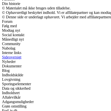
Din historie
© Materialet må ikke bruges uden tilladelse.
© Ophavsretligt beskyttet indhold. Vi er affiliatepartner og kan modt
© Denne side er underlagt ophavsret. Vi arbejder med affiliatepartnere
Forum
Følg med
Modtag nyt
Social kontakt
Månedligt nyt
Community
Nabolag
Interne links
Sideoversigt
Nyheder
Dokumenter
Blog
Indholdskilde
Lovgivning
Sporingselementer
Data og sikkerhed
Indholdsret
Aftalevilkår
Adgangsmuligheder
Grøn omstilling
ForLiv.dk