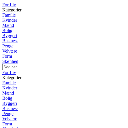
For Liv
Kategorier
Familie
Kvinder
Mænd
Bolig
Byggeri
Business
Penge
Velvære
Form
Skønhed
For Liv
Kategorier
Familie
Kvinder
Mænd
Bolig
Byggeri
Business
Penge
Velvære
Form