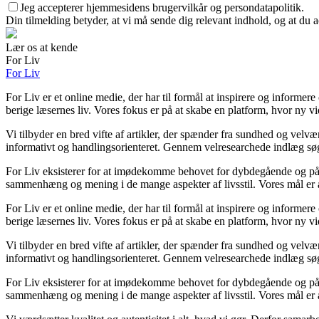
Jeg accepterer hjemmesidens brugervilkår og persondatapolitik.
Din tilmelding betyder, at vi må sende dig relevant indhold, og at du a
Lær os at kende
For Liv
For Liv
For Liv er et online medie, der har til formål at inspirere og informer
berige læsernes liv. Vores fokus er på at skabe en platform, hvor ny vid
Vi tilbyder en bred vifte af artikler, der spænder fra sundhed og velv
informativt og handlingsorienteret. Gennem velresearchede indlæg søger
For Liv eksisterer for at imødekomme behovet for dybdegående og pålide
sammenhæng og mening i de mange aspekter af livsstil. Vores mål er at
For Liv er et online medie, der har til formål at inspirere og informer
berige læsernes liv. Vores fokus er på at skabe en platform, hvor ny vid
Vi tilbyder en bred vifte af artikler, der spænder fra sundhed og velv
informativt og handlingsorienteret. Gennem velresearchede indlæg søger
For Liv eksisterer for at imødekomme behovet for dybdegående og pålide
sammenhæng og mening i de mange aspekter af livsstil. Vores mål er at