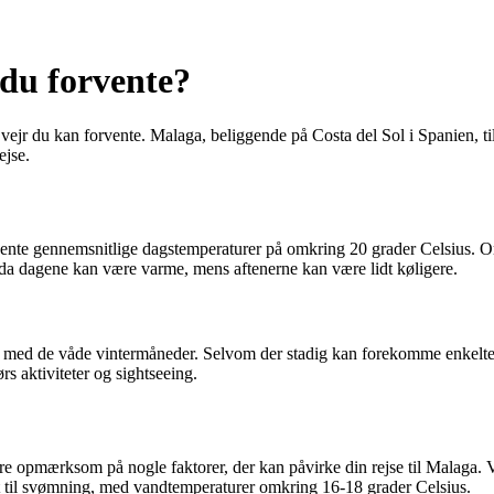
 du forvente?
et vejr du kan forvente. Malaga, beliggende på Costa del Sol i Spanien, t
ejse.
vente gennemsnitlige dagstemperaturer på omkring 20 grader Celsius. Om
j, da dagene kan være varme, mens aftenerne kan være lidt køligere.
med de våde vintermåneder. Selvom der stadig kan forekomme enkelte r
rs aktiviteter og sightseeing.
ære opmærksom på nogle faktorer, der kan påvirke din rejse til Malaga. 
igt til svømning, med vandtemperaturer omkring 16-18 grader Celsius.