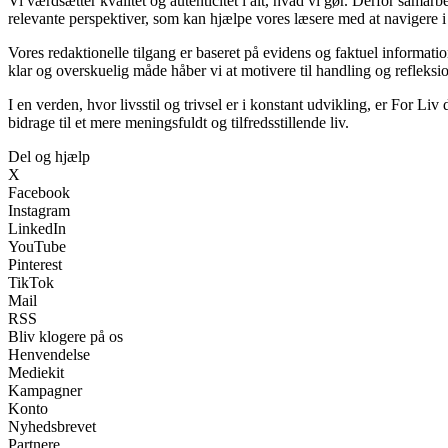
Vi værdsætter kvalitet og autenticitet i alt, hvad vi gør. Derfor samar
relevante perspektiver, som kan hjælpe vores læsere med at navigere i
Vores redaktionelle tilgang er baseret på evidens og faktuel informatio
klar og overskuelig måde håber vi at motivere til handling og refleksi
I en verden, hvor livsstil og trivsel er i konstant udvikling, er For Liv 
bidrage til et mere meningsfuldt og tilfredsstillende liv.
Del og hjælp
X
Facebook
Instagram
LinkedIn
YouTube
Pinterest
TikTok
Mail
RSS
Bliv klogere på os
Henvendelse
Mediekit
Kampagner
Konto
Nyhedsbrevet
Partnere