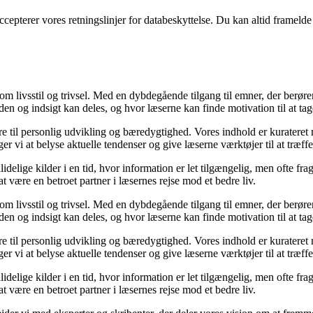
ccepterer vores retningslinjer for databeskyttelse. Du kan altid frameld
e om livsstil og trivsel. Med en dybdegående tilgang til emner, der berør
en og indsigt kan deles, og hvor læserne kan finde motivation til at tage 
ære til personlig udvikling og bæredygtighed. Vores indhold er kurateret
 vi at belyse aktuelle tendenser og give læserne værktøjer til at træff
lige kilder i en tid, hvor information er let tilgængelig, men ofte fra
 være en betroet partner i læsernes rejse mod et bedre liv.
e om livsstil og trivsel. Med en dybdegående tilgang til emner, der berør
en og indsigt kan deles, og hvor læserne kan finde motivation til at tage 
ære til personlig udvikling og bæredygtighed. Vores indhold er kurateret
 vi at belyse aktuelle tendenser og give læserne værktøjer til at træff
lige kilder i en tid, hvor information er let tilgængelig, men ofte fra
 være en betroet partner i læsernes rejse mod et bedre liv.