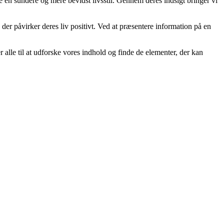
me en sundere og mere bevidst livsstil. Gennem deres indsigt bringer vi
 der påvirker deres liv positivt. Ved at præsentere information på en
rer alle til at udforske vores indhold og finde de elementer, der kan