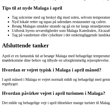
Tips til at nyde Malaga i april
Tag solcreme med og beskyt dig mod solen, selvom temperaturen
Nyd lokale retter og tapas på udendørs restauranter og cafeer.
Besøg Malagas smukke strande og gå en tur langs strandprome
Udforsk byens seværdigheder som Malaga Katedralen, Alcazab
Tag på vandreture eller cykelture i det omkringliggende landsk
Afsluttende tanker
April er en fantastisk tid at besøge Malaga med behagelige temperatur
imødekomme dine behov og tilbyde en uforglemmelig rejseoplevelse.
Hvordan er vejret typisk i Malaga i april måned?
I april måned i Malaga er vejret normalt mildt og behageligt med ge
regnbyger.
Hvordan påvirker vejret i april turismen i Malaga?
Det milde og behagelige vejr i april tiltrækker mange turister til Mala