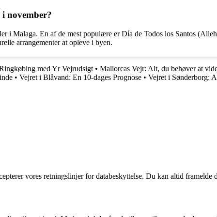
ga i november?
er i Malaga. En af de mest populære er Día de Todos los Santos (Allehe
relle arrangementer at opleve i byen.
 Ringkøbing med Yr Vejrudsigt
•
Mallorcas Vejr: Alt, du behøver at vid
inde
•
Vejret i Blåvand: En 10-dages Prognose
•
Vejret i Sønderborg: 
cepterer vores retningslinjer for databeskyttelse. Du kan altid framelde