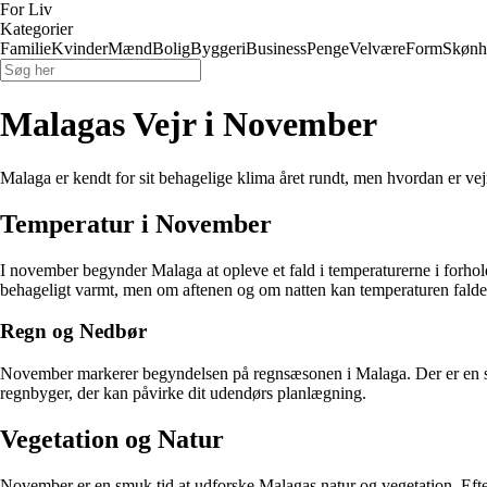
For Liv
Kategorier
Familie
Kvinder
Mænd
Bolig
Byggeri
Business
Penge
Velvære
Form
Skønh
Malagas Vejr i November
Malaga er kendt for sit behagelige klima året rundt, men hvordan er v
Temperatur i November
I november begynder Malaga at opleve et fald i temperaturerne i forh
behageligt varmt, men om aftenen og om natten kan temperaturen falde 
Regn og Nedbør
November markerer begyndelsen på regnsæsonen i Malaga. Der er en st
regnbyger, der kan påvirke dit udendørs planlægning.
Vegetation og Natur
November er en smuk tid at udforske Malagas natur og vegetation. Efter