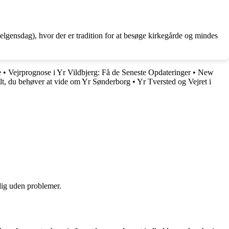
lgensdag), hvor der er tradition for at besøge kirkegårde og mindes
e
•
Vejrprognose i Yr Vildbjerg: Få de Seneste Opdateringer
•
New
Alt, du behøver at vide om Yr Sønderborg
•
Yr Tversted og Vejret i
 dig uden problemer.