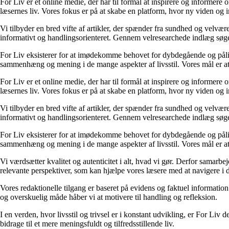
For Liv er et online medie, der har til formål at inspirere og informere 
læsernes liv. Vores fokus er på at skabe en platform, hvor ny viden og ind
Vi tilbyder en bred vifte af artikler, der spænder fra sundhed og velvæ
informativt og handlingsorienteret. Gennem velresearchede indlæg søger 
For Liv eksisterer for at imødekomme behovet for dybdegående og pålidel
sammenhæng og mening i de mange aspekter af livsstil. Vores mål er at v
For Liv er et online medie, der har til formål at inspirere og informere 
læsernes liv. Vores fokus er på at skabe en platform, hvor ny viden og ind
Vi tilbyder en bred vifte af artikler, der spænder fra sundhed og velvæ
informativt og handlingsorienteret. Gennem velresearchede indlæg søger 
For Liv eksisterer for at imødekomme behovet for dybdegående og pålidel
sammenhæng og mening i de mange aspekter af livsstil. Vores mål er at v
Vi værdsætter kvalitet og autenticitet i alt, hvad vi gør. Derfor samarb
relevante perspektiver, som kan hjælpe vores læsere med at navigere i 
Vores redaktionelle tilgang er baseret på evidens og faktuel information
og overskuelig måde håber vi at motivere til handling og refleksion.
I en verden, hvor livsstil og trivsel er i konstant udvikling, er For Liv d
bidrage til et mere meningsfuldt og tilfredsstillende liv.