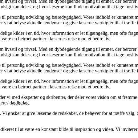
om livsstil og trivsel. Med en dybdegående tilgang til emner, der berører
sigt kan deles, og hvor læserne kan finde motivation til at tage positive 
re til personlig udvikling og bæredygtighed. Vores indhold er kurateret 
vi at belyse aktuelle tendenser og give læserne værktøjer til at træffe
ige kilder i en tid, hvor information er let tilgængelig, men ofte frag
ære en betroet partner i læsernes rejse mod et bedre liv.
om livsstil og trivsel. Med en dybdegående tilgang til emner, der berører
sigt kan deles, og hvor læserne kan finde motivation til at tage positive 
re til personlig udvikling og bæredygtighed. Vores indhold er kurateret 
vi at belyse aktuelle tendenser og give læserne værktøjer til at træffe
ige kilder i en tid, hvor information er let tilgængelig, men ofte frag
ære en betroet partner i læsernes rejse mod et bedre liv.
ejder vi med eksperter og skribenter, der deler vores vision om at fremm
deres dagligdag.
. Vi ønsker at give læserne de redskaber, de behøver for at træffe valg, 
edikeret til at være en konstant kilde til inspiration og viden. Vi inviter