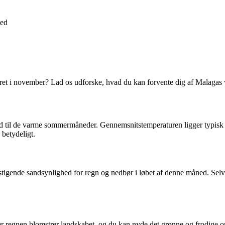
ed
ejret i november? Lad os udforske, hvad du kan forvente dig af Malagas
old til de varme sommermåneder. Gennemsnitstemperaturen ligger typisk
betydeligt.
igende sandsynlighed for regn og nedbør i løbet af denne måned. Selv
 regnen blomstrer landskabet, og du kan nyde det grønne og frodige omgi