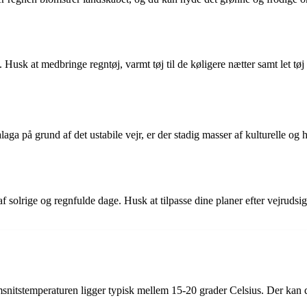
Husk at medbringe regntøj, varmt tøj til de køligere nætter samt let tøj
aga på grund af det ustabile vejr, er der stadig masser af kulturelle og
 solrige og regnfulde dage. Husk at tilpasse dine planer efter vejrudsi
snitstemperaturen ligger typisk mellem 15-20 grader Celsius. Der kan d