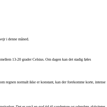
 vejr i denne måned.
 mellem 13-20 grader Celsius. Om dagen kan det stadig føles
om regnen normalt ikke er konstant, kan der forekomme korte, intense
velser. Det er også en god tid til vandreture og udendørs aktiviteter,