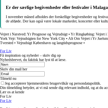
Er der særlige begivenheder eller festivaler i Mala
I november måned afholdes der forskellige begivenheder og festival
de afdøde. Der kan også være lokale markeder, koncerter eller kultu
Vejret i Næstved: Yr Prognose og Vejrudsigt
•
Yr Ringkøbing: Vejret i
York Vejr: Vejrudsigten for New York City
•
Alt Om Vejret i Yr Juelsm
Tversted
•
Vejrudsigt København og langtidsprognose
•
For Liv
Få inspiration og nyheder – skriv dig op
Nyhedsbrevet, du faktisk har lyst til at læse.
Skriv din mail her
Tilmeld nu
Jeg accepterer hjemmesidens brugervilkår og persondatapolitik.
Din tilmelding betyder, at vi må sende dig relevant indhold, og at du ac
Lær os at kende
For Liv
For Liv