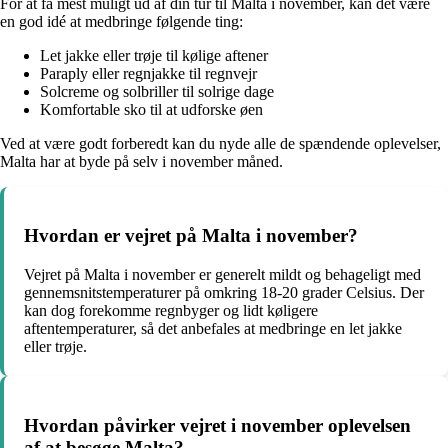
For at få mest muligt ud af din tur til Malta i november, kan det være
en god idé at medbringe følgende ting:
Let jakke eller trøje til kølige aftener
Paraply eller regnjakke til regnvejr
Solcreme og solbriller til solrige dage
Komfortable sko til at udforske øen
Ved at være godt forberedt kan du nyde alle de spændende oplevelser,
Malta har at byde på selv i november måned.
Hvordan er vejret på Malta i november?
Vejret på Malta i november er generelt mildt og behageligt med
gennemsnitstemperaturer på omkring 18-20 grader Celsius. Der
kan dog forekomme regnbyger og lidt køligere
aftentemperaturer, så det anbefales at medbringe en let jakke
eller trøje.
Hvordan påvirker vejret i november oplevelsen
af at besøge Malta?