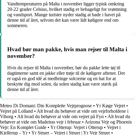
Vandtemperaturen på Malta i november ligger typisk omkring
20-22 grader Celsius, hvilket stadig er behageligt for svømning
og vandsport. Mange turister nyder stadig at bade i havet på
denne tid af året, selvom det kan være lidt køligere end om
sommeren.
Hvad bør man pakke, hvis man rejser til Malta i
november?
Hvis du rejser til Malta i november, bør du pakke lette tøj til
dagtimerne samt en jakke eller trøje til de køligere aftener. Det
er også en god idé at medbringe solcreme og en hat for at
beskytte dig mod solen, da solen stadig kan være stærk på
denne tid af året.
Meteo Di Domani: Din Komplette Vejrprognose
•
Yr Køge Vejret
•
Vejret på Lolland
•
Alt hvad du behøver at vide om vejrforholdene i
Viborg
•
Alt hvad du behøver at vide om vejret på Fyn
•
Alt hvad du
behøver at vide om Madeiras vejr i februar
•
Arizona Vejr og Phoenix
Vejr: En Komplet Guide
•
Yr Otterup: Vejret i Otterup
•
Vejret i
Kjellerup – Yr
•
Yr Struer – Vejret i Struer | Yr Vejr Struer
•