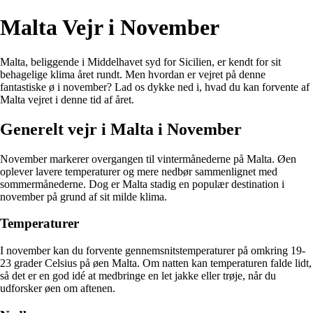
Malta Vejr i November
Malta, beliggende i Middelhavet syd for Sicilien, er kendt for sit
behagelige klima året rundt. Men hvordan er vejret på denne
fantastiske ø i november? Lad os dykke ned i, hvad du kan forvente af
Malta vejret i denne tid af året.
Generelt vejr i Malta i November
November markerer overgangen til vintermånederne på Malta. Øen
oplever lavere temperaturer og mere nedbør sammenlignet med
sommermånederne. Dog er Malta stadig en populær destination i
november på grund af sit milde klima.
Temperaturer
I november kan du forvente gennemsnitstemperaturer på omkring 19-
23 grader Celsius på øen Malta. Om natten kan temperaturen falde lidt,
så det er en god idé at medbringe en let jakke eller trøje, når du
udforsker øen om aftenen.