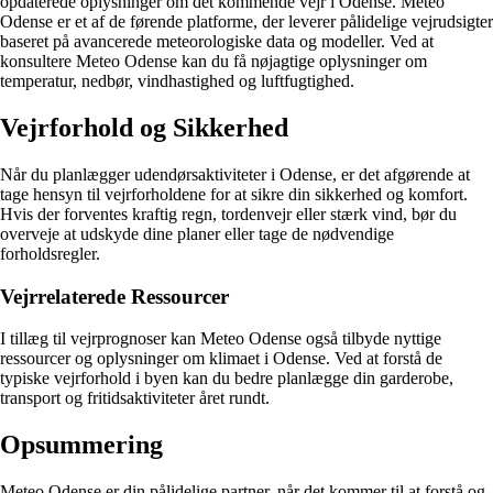
opdaterede oplysninger om det kommende vejr i Odense. Meteo
Odense er et af de førende platforme, der leverer pålidelige vejrudsigter
baseret på avancerede meteorologiske data og modeller. Ved at
konsultere Meteo Odense kan du få nøjagtige oplysninger om
temperatur, nedbør, vindhastighed og luftfugtighed.
Vejrforhold og Sikkerhed
Når du planlægger udendørsaktiviteter i Odense, er det afgørende at
tage hensyn til vejrforholdene for at sikre din sikkerhed og komfort.
Hvis der forventes kraftig regn, tordenvejr eller stærk vind, bør du
overveje at udskyde dine planer eller tage de nødvendige
forholdsregler.
Vejrrelaterede Ressourcer
I tillæg til vejrprognoser kan Meteo Odense også tilbyde nyttige
ressourcer og oplysninger om klimaet i Odense. Ved at forstå de
typiske vejrforhold i byen kan du bedre planlægge din garderobe,
transport og fritidsaktiviteter året rundt.
Opsummering
Meteo Odense er din pålidelige partner, når det kommer til at forstå og