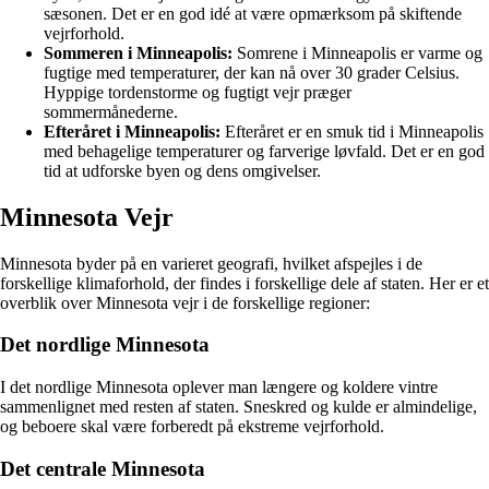
sæsonen. Det er en god idé at være opmærksom på skiftende
vejrforhold.
Sommeren i Minneapolis:
Somrene i Minneapolis er varme og
fugtige med temperaturer, der kan nå over 30 grader Celsius.
Hyppige tordenstorme og fugtigt vejr præger
sommermånederne.
Efteråret i Minneapolis:
Efteråret er en smuk tid i Minneapolis
med behagelige temperaturer og farverige løvfald. Det er en god
tid at udforske byen og dens omgivelser.
Minnesota Vejr
Minnesota byder på en varieret geografi, hvilket afspejles i de
forskellige klimaforhold, der findes i forskellige dele af staten. Her er et
overblik over Minnesota vejr i de forskellige regioner:
Det nordlige Minnesota
I det nordlige Minnesota oplever man længere og koldere vintre
sammenlignet med resten af staten. Sneskred og kulde er almindelige,
og beboere skal være forberedt på ekstreme vejrforhold.
Det centrale Minnesota