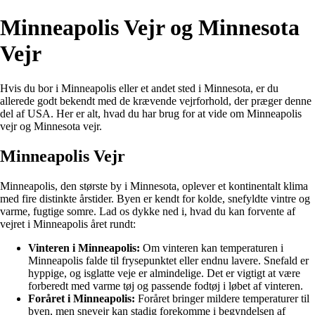
Minneapolis Vejr og Minnesota
Vejr
Hvis du bor i Minneapolis eller et andet sted i Minnesota, er du
allerede godt bekendt med de krævende vejrforhold, der præger denne
del af USA. Her er alt, hvad du har brug for at vide om Minneapolis
vejr og Minnesota vejr.
Minneapolis Vejr
Minneapolis, den største by i Minnesota, oplever et kontinentalt klima
med fire distinkte årstider. Byen er kendt for kolde, snefyldte vintre og
varme, fugtige somre. Lad os dykke ned i, hvad du kan forvente af
vejret i Minneapolis året rundt:
Vinteren i Minneapolis:
Om vinteren kan temperaturen i
Minneapolis falde til frysepunktet eller endnu lavere. Snefald er
hyppige, og isglatte veje er almindelige. Det er vigtigt at være
forberedt med varme tøj og passende fodtøj i løbet af vinteren.
Foråret i Minneapolis:
Foråret bringer mildere temperaturer til
byen, men snevejr kan stadig forekomme i begyndelsen af