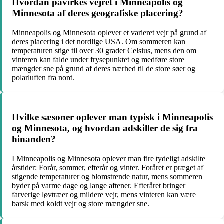
Hvordan påvirkes vejret i Minneapolis og
Minnesota af deres geografiske placering?
Minneapolis og Minnesota oplever et varieret vejr på grund af
deres placering i det nordlige USA. Om sommeren kan
temperaturen stige til over 30 grader Celsius, mens den om
vinteren kan falde under frysepunktet og medføre store
mængder sne på grund af deres nærhed til de store søer og
polarluften fra nord.
Hvilke sæsoner oplever man typisk i Minneapolis
og Minnesota, og hvordan adskiller de sig fra
hinanden?
I Minneapolis og Minnesota oplever man fire tydeligt adskilte
årstider: Forår, sommer, efterår og vinter. Foråret er præget af
stigende temperaturer og blomstrende natur, mens sommeren
byder på varme dage og lange aftener. Efteråret bringer
farverige løvtræer og mildere vejr, mens vinteren kan være
barsk med koldt vejr og store mængder sne.