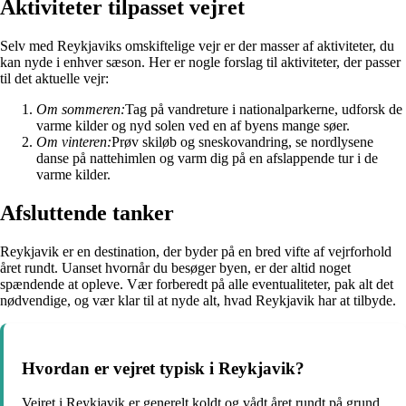
Aktiviteter tilpasset vejret
Selv med Reykjaviks omskiftelige vejr er der masser af aktiviteter, du
kan nyde i enhver sæson. Her er nogle forslag til aktiviteter, der passer
til det aktuelle vejr:
Om sommeren:
Tag på vandreture i nationalparkerne, udforsk de
varme kilder og nyd solen ved en af byens mange søer.
Om vinteren:
Prøv skiløb og sneskovandring, se nordlysene
danse på nattehimlen og varm dig på en afslappende tur i de
varme kilder.
Afsluttende tanker
Reykjavik er en destination, der byder på en bred vifte af vejrforhold
året rundt. Uanset hvornår du besøger byen, er der altid noget
spændende at opleve. Vær forberedt på alle eventualiteter, pak alt det
nødvendige, og vær klar til at nyde alt, hvad Reykjavik har at tilbyde.
Hvordan er vejret typisk i Reykjavik?
Vejret i Reykjavik er generelt koldt og vådt året rundt på grund