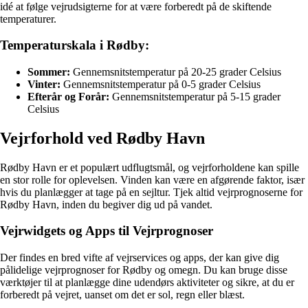
idé at følge vejrudsigterne for at være forberedt på de skiftende
temperaturer.
Temperaturskala i Rødby:
Sommer:
Gennemsnitstemperatur på 20-25 grader Celsius
Vinter:
Gennemsnitstemperatur på 0-5 grader Celsius
Efterår og Forår:
Gennemsnitstemperatur på 5-15 grader
Celsius
Vejrforhold ved Rødby Havn
Rødby Havn er et populært udflugtsmål, og vejrforholdene kan spille
en stor rolle for oplevelsen. Vinden kan være en afgørende faktor, især
hvis du planlægger at tage på en sejltur. Tjek altid vejrprognoserne for
Rødby Havn, inden du begiver dig ud på vandet.
Vejrwidgets og Apps til Vejrprognoser
Der findes en bred vifte af vejrservices og apps, der kan give dig
pålidelige vejrprognoser for Rødby og omegn. Du kan bruge disse
værktøjer til at planlægge dine udendørs aktiviteter og sikre, at du er
forberedt på vejret, uanset om det er sol, regn eller blæst.