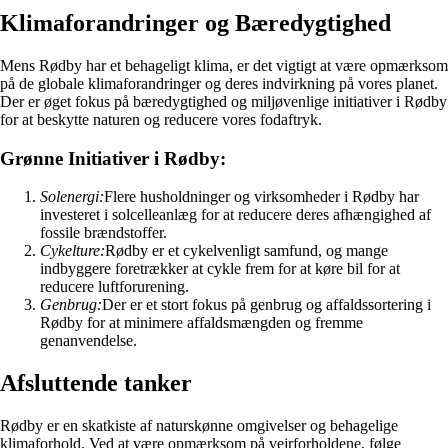
Klimaforandringer og Bæredygtighed
Mens Rødby har et behageligt klima, er det vigtigt at være opmærksom
på de globale klimaforandringer og deres indvirkning på vores planet.
Der er øget fokus på bæredygtighed og miljøvenlige initiativer i Rødby
for at beskytte naturen og reducere vores fodaftryk.
Grønne Initiativer i Rødby:
Solenergi:
Flere husholdninger og virksomheder i Rødby har
investeret i solcelleanlæg for at reducere deres afhængighed af
fossile brændstoffer.
Cykelture:
Rødby er et cykelvenligt samfund, og mange
indbyggere foretrækker at cykle frem for at køre bil for at
reducere luftforurening.
Genbrug:
Der er et stort fokus på genbrug og affaldssortering i
Rødby for at minimere affaldsmængden og fremme
genanvendelse.
Afsluttende tanker
Rødby er en skatkiste af naturskønne omgivelser og behagelige
klimaforhold. Ved at være opmærksom på vejrforholdene, følge