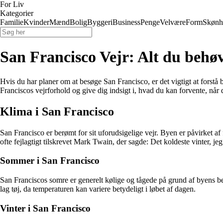
For Liv
Kategorier
Familie
Kvinder
Mænd
Bolig
Byggeri
Business
Penge
Velvære
Form
Skønh
San Francisco Vejr: Alt du behøv
Hvis du har planer om at besøge San Francisco, er det vigtigt at forstå 
Franciscos vejrforhold og give dig indsigt i, hvad du kan forvente, når
Klima i San Francisco
San Francisco er berømt for sit uforudsigelige vejr. Byen er påvirket af 
ofte fejlagtigt tilskrevet Mark Twain, der sagde: Det koldeste vinter, 
Sommer i San Francisco
San Franciscos somre er generelt kølige og tågede på grund af byens 
lag tøj, da temperaturen kan variere betydeligt i løbet af dagen.
Vinter i San Francisco