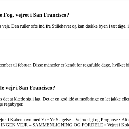
 Fog, vejret i San Francisco?
os vejr. Den ruller ofte ind fra Stillehavet og kan dække byen i tæt tå
?
mber til februar. Disse måneder er kendt for regnfulde dage, hvilket bi
de vejr i San Francisco?
 det at klæde sig i lag. Det er en god idé at medbringe en let jakke elle
ge regnbyger.
ejret i København med Yr
•
Yr Slagelse – Vejrudsigt og Prognose
•
Alt 
K INGEN VEJR – SAMMENLIGNING OG FORDELE
•
Vejret i Ko