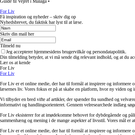
Guide til Vejret i Malaga
•
For Liv
Få inspiration og nyheder – skriv dig op
Nyhedsbrevet, du faktisk har lyst til at læse.
Skriv din mail her
Tilmeld nu
Jeg accepterer hjemmesidens brugervilkår og persondatapolitik.
Din tilmelding betyder, at vi må sende dig relevant indhold, og at du ac
Lær os at kende
For Liv
For Liv
For Liv er et online medie, der har til formål at inspirere og informere 
læsernes liv. Vores fokus er på at skabe en platform, hvor ny viden og ind
Vi tilbyder en bred vifte af artikler, der spænder fra sundhed og velvæ
informativt og handlingsorienteret. Gennem velresearchede indlæg søger 
For Liv eksisterer for at imødekomme behovet for dybdegående og pålidel
sammenhæng og mening i de mange aspekter af livsstil. Vores mål er at v
For Liv er et online medie, der har til formål at inspirere og informere 