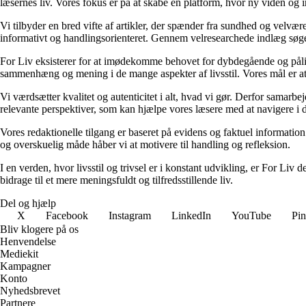
læsernes liv. Vores fokus er på at skabe en platform, hvor ny viden og ind
Vi tilbyder en bred vifte af artikler, der spænder fra sundhed og velvæ
informativt og handlingsorienteret. Gennem velresearchede indlæg søger 
For Liv eksisterer for at imødekomme behovet for dybdegående og pålidel
sammenhæng og mening i de mange aspekter af livsstil. Vores mål er at v
Vi værdsætter kvalitet og autenticitet i alt, hvad vi gør. Derfor samarb
relevante perspektiver, som kan hjælpe vores læsere med at navigere i 
Vores redaktionelle tilgang er baseret på evidens og faktuel information
og overskuelig måde håber vi at motivere til handling og refleksion.
I en verden, hvor livsstil og trivsel er i konstant udvikling, er For Liv d
bidrage til et mere meningsfuldt og tilfredsstillende liv.
Del og hjælp
X
Facebook
Instagram
LinkedIn
YouTube
Pin
Bliv klogere på os
Henvendelse
Mediekit
Kampagner
Konto
Nyhedsbrevet
Partnere