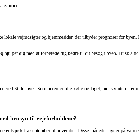
ate-broen.
e lokale vejrudsigter og hjemmesider, der tilbyder prognoser for byen. H
 og hjulpet dig med at forberede dig bedre til dit besøg i byen. Husk alti
den ved Stillehavet. Sommeren er ofte kølig og tåget, mens vinteren e
med hensyn til vejrforholdene?
dene er typisk fra september til november. Disse måneder byder på va