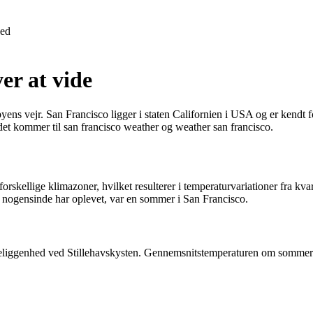
ed
er at vide
byens vejr. San Francisco ligger i staten Californien i USA og er kendt f
 det kommer til san francisco weather og weather san francisco.
forskellige klimazoner, hvilket resulterer i temperaturvariationer fra kv
jeg nogensinde har oplevet, var en sommer i San Francisco.
beliggenhed ved Stillehavskysten. Gennemsnitstemperaturen om sommeren