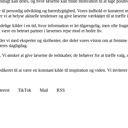
sigt kan deles, og hvor læserne kan finde motivation til at tage positive 
re til personlig udvikling og bæredygtighed. Vores indhold er kurateret 
vi at belyse aktuelle tendenser og give læserne værktøjer til at træffe
ige kilder i en tid, hvor information er let tilgængelig, men ofte frag
ære en betroet partner i læsernes rejse mod et bedre liv.
ejder vi med eksperter og skribenter, der deler vores vision om at fremm
deres dagligdag.
. Vi ønsker at give læserne de redskaber, de behøver for at træffe valg, 
edikeret til at være en konstant kilde til inspiration og viden. Vi inviter
terest
TikTok
Mail
RSS