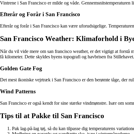
Vintrene i San Francisco er milde og våde. Gennemsnitstemperaturen lig
Efterår og Forår i San Francisco
Efterår og forår i San Francisco kan være uforudsigelige. Temperaturen ka
San Francisco Weather: Klimaforhold i By
Når du vil vide mere om san francisco weather, er det vigtigt at forstå
få kilometer. Dette skyldes byens topografi og havbrisen fra Stillehavet
Golden Gate Fog
Det mest ikoniske vejrtræk i San Francisco er den berømte tåge, der r
Wind Patterns
San Francisco er også kendt for sine stærke vindmønstre. Især om som
Tips til at Pakke til San Francisco
Pak lag-på-lag tøj, så du kan tilpasse dig temperaturens variatione
Medbring en paraply og vandtætte sko, især i vintermånederne.