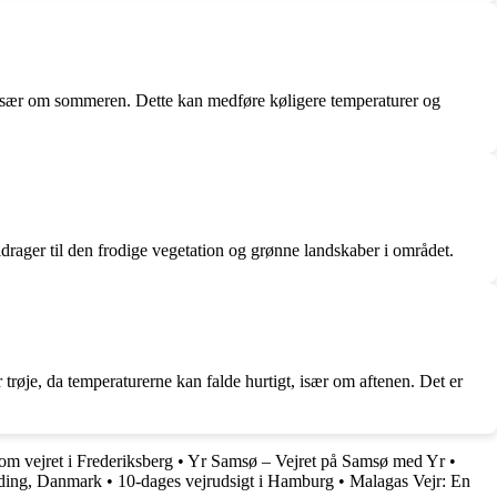
ge, især om sommeren. Dette kan medføre køligere temperaturer og
drager til den frodige vegetation og grønne landskaber i området.
r trøje, da temperaturerne kan falde hurtigt, især om aftenen. Det er
om vejret i Frederiksberg
•
Yr Samsø – Vejret på Samsø med Yr
•
lding, Danmark
•
10-dages vejrudsigt i Hamburg
•
Malagas Vejr: En