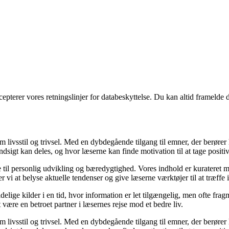
cepterer vores retningslinjer for databeskyttelse. Du kan altid framelde
om livsstil og trivsel. Med en dybdegående tilgang til emner, der berører
sigt kan deles, og hvor læserne kan finde motivation til at tage positive 
re til personlig udvikling og bæredygtighed. Vores indhold er kurateret 
vi at belyse aktuelle tendenser og give læserne værktøjer til at træffe
ige kilder i en tid, hvor information er let tilgængelig, men ofte frag
ære en betroet partner i læsernes rejse mod et bedre liv.
om livsstil og trivsel. Med en dybdegående tilgang til emner, der berører