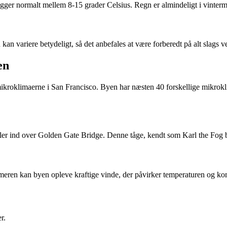
ger normalt mellem 8-15 grader Celsius. Regn er almindeligt i vintermå
n variere betydeligt, så det anbefales at være forberedt på alt slags vejr
en
 mikroklimaerne i San Francisco. Byen har næsten 40 forskellige mikrokl
.
uller ind over Golden Gate Bridge. Denne tåge, kendt som Karl the Fog 
meren kan byen opleve kraftige vinde, der påvirker temperaturen og ko
r.