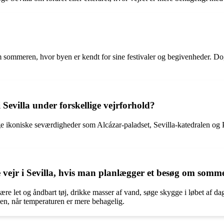
 om sommeren, hvor byen er kendt for sine festivaler og begivenheder. 
Sevilla under forskellige vejrforhold?
søge ikoniske seværdigheder som Alcázar-paladset, Sevilla-katedralen
vejr i Sevilla, hvis man planlægger et besøg om somm
 bære let og åndbart tøj, drikke masser af vand, søge skygge i løbet af 
nen, når temperaturen er mere behagelig.