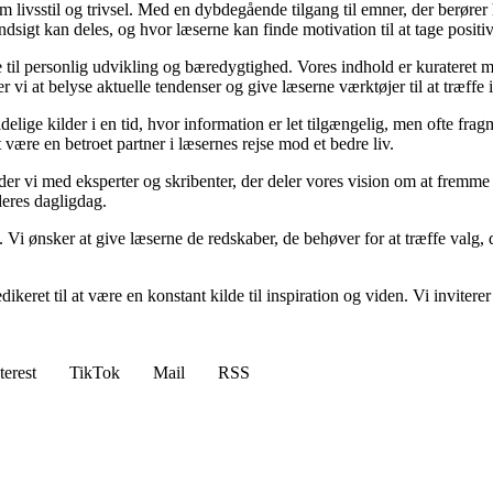
om livsstil og trivsel. Med en dybdegående tilgang til emner, der berører
sigt kan deles, og hvor læserne kan finde motivation til at tage positive 
re til personlig udvikling og bæredygtighed. Vores indhold er kurateret 
vi at belyse aktuelle tendenser og give læserne værktøjer til at træffe
ige kilder i en tid, hvor information er let tilgængelig, men ofte frag
ære en betroet partner i læsernes rejse mod et bedre liv.
ejder vi med eksperter og skribenter, der deler vores vision om at fremm
deres dagligdag.
. Vi ønsker at give læserne de redskaber, de behøver for at træffe valg, 
edikeret til at være en konstant kilde til inspiration og viden. Vi inviter
terest
TikTok
Mail
RSS