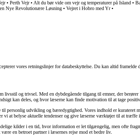
ejr
•
Perth Vejr
•
Alt du bør vide om vejr og temperaturer på Island
•
Ba
en Nye Revolutionære Løsning
•
Vejret i Hobro med Yr
•
cepterer vores retningslinjer for databeskyttelse. Du kan altid framelde
om livsstil og trivsel. Med en dybdegående tilgang til emner, der berører
sigt kan deles, og hvor læserne kan finde motivation til at tage positive 
re til personlig udvikling og bæredygtighed. Vores indhold er kurateret 
vi at belyse aktuelle tendenser og give læserne værktøjer til at træffe
ige kilder i en tid, hvor information er let tilgængelig, men ofte frag
ære en betroet partner i læsernes rejse mod et bedre liv.