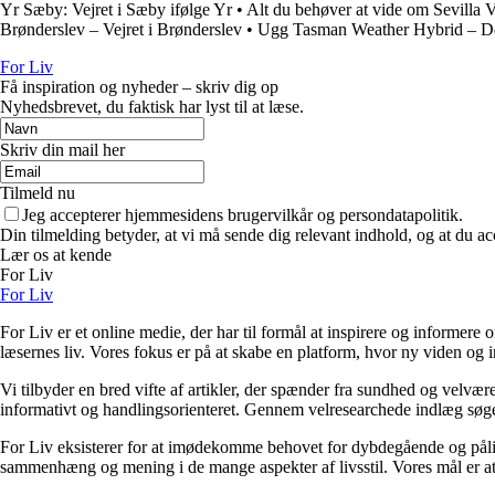
Yr Sæby: Vejret i Sæby ifølge Yr
•
Alt du behøver at vide om Sevilla V
Brønderslev – Vejret i Brønderslev
•
Ugg Tasman Weather Hybrid – D
For Liv
Få inspiration og nyheder – skriv dig op
Nyhedsbrevet, du faktisk har lyst til at læse.
Skriv din mail her
Tilmeld nu
Jeg accepterer hjemmesidens brugervilkår og persondatapolitik.
Din tilmelding betyder, at vi må sende dig relevant indhold, og at du ac
Lær os at kende
For Liv
For Liv
For Liv er et online medie, der har til formål at inspirere og informere 
læsernes liv. Vores fokus er på at skabe en platform, hvor ny viden og ind
Vi tilbyder en bred vifte af artikler, der spænder fra sundhed og velvæ
informativt og handlingsorienteret. Gennem velresearchede indlæg søger 
For Liv eksisterer for at imødekomme behovet for dybdegående og pålidel
sammenhæng og mening i de mange aspekter af livsstil. Vores mål er at v