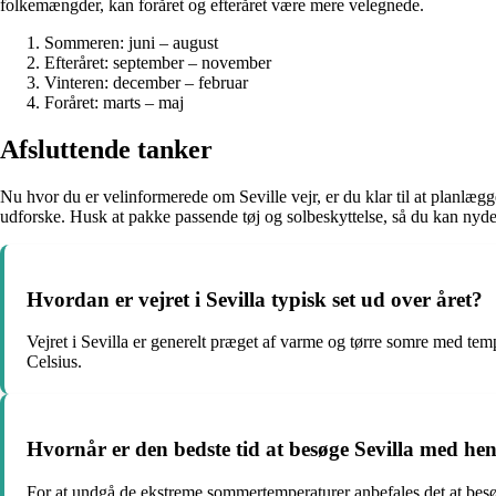
folkemængder, kan foråret og efteråret være mere velegnede.
Sommeren: juni – august
Efteråret: september – november
Vinteren: december – februar
Foråret: marts – maj
Afsluttende tanker
Nu hvor du er velinformerede om Seville vejr, er du klar til at planlæg
udforske. Husk at pakke passende tøj og solbeskyttelse, så du kan nyde 
Hvordan er vejret i Sevilla typisk set ud over året?
Vejret i Sevilla er generelt præget af varme og tørre somre med te
Celsius.
Hvornår er den bedste tid at besøge Sevilla med hen
For at undgå de ekstreme sommertemperaturer anbefales det at besøg