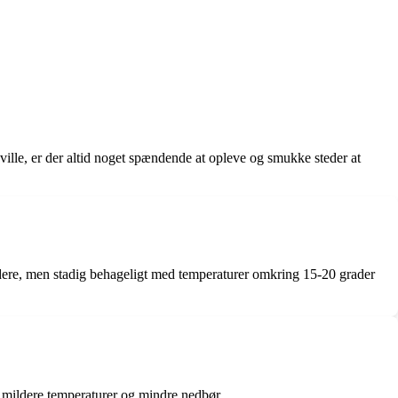
eville, er der altid noget spændende at opleve og smukke steder at
ildere, men stadig behageligt med temperaturer omkring 15-20 grader
d mildere temperaturer og mindre nedbør.