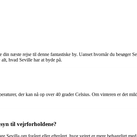
ge din næste rejse til denne fantastiske by. Uanset hvornår du besøger S
alt, hvad Seville har at byde på.
mperaturer, der kan nå op over 40 grader Celsius. Om vinteren er det m
syn til vejrforholdene?
e Sevilla om foråret eller efteråret, hvor vejret er mere behageligt me