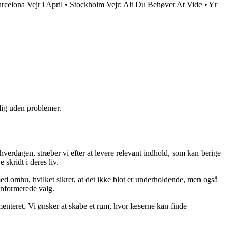
rcelona Vejr i April
•
Stockholm Vejr: Alt Du Behøver At Vide
•
Yr
 dig uden problemer.
 hverdagen, stræber vi efter at levere relevant indhold, som kan berige
skridt i deres liv.
med omhu, hvilket sikrer, at det ikke blot er underholdende, men også
 informerede valg.
menteret. Vi ønsker at skabe et rum, hvor læserne kan finde