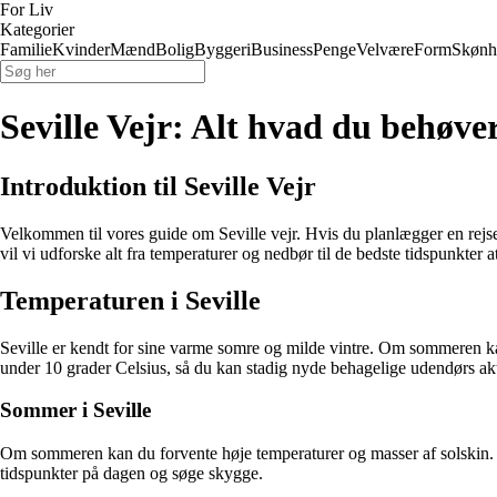
For Liv
Kategorier
Familie
Kvinder
Mænd
Bolig
Byggeri
Business
Penge
Velvære
Form
Skønh
Seville Vejr: Alt hvad du behøver
Introduktion til Seville Vejr
Velkommen til vores guide om Seville vejr. Hvis du planlægger en rejse 
vil vi udforske alt fra temperaturer og nedbør til de bedste tidspunkter a
Temperaturen i Seville
Seville er kendt for sine varme somre og milde vintre. Om sommeren kan
under 10 grader Celsius, så du kan stadig nyde behagelige udendørs akti
Sommer i Seville
Om sommeren kan du forvente høje temperaturer og masser af solskin. 
tidspunkter på dagen og søge skygge.