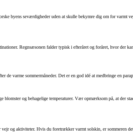
 udforske byens seværdigheder uden at skulle bekymre dig om for varmt v
inationer. Regnsæsonen falder typisk i efteråret og foråret, hvor der k
 efter de varme sommermåneder. Det er en god idé at medbringe en paraply
ige blomster og behagelige temperaturer. Vær opmærksom på, at der stadi
 vejr og aktiviteter. Hvis du foretrækker varmt solskin, er sommeren de