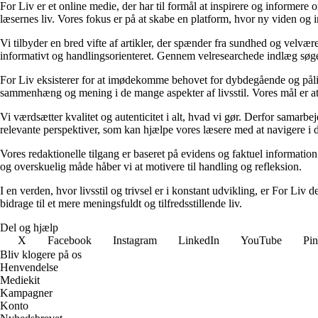
For Liv er et online medie, der har til formål at inspirere og informere 
læsernes liv. Vores fokus er på at skabe en platform, hvor ny viden og ind
Vi tilbyder en bred vifte af artikler, der spænder fra sundhed og velvæ
informativt og handlingsorienteret. Gennem velresearchede indlæg søger 
For Liv eksisterer for at imødekomme behovet for dybdegående og pålidel
sammenhæng og mening i de mange aspekter af livsstil. Vores mål er at v
Vi værdsætter kvalitet og autenticitet i alt, hvad vi gør. Derfor samarb
relevante perspektiver, som kan hjælpe vores læsere med at navigere i 
Vores redaktionelle tilgang er baseret på evidens og faktuel information
og overskuelig måde håber vi at motivere til handling og refleksion.
I en verden, hvor livsstil og trivsel er i konstant udvikling, er For Liv d
bidrage til et mere meningsfuldt og tilfredsstillende liv.
Del og hjælp
X
Facebook
Instagram
LinkedIn
YouTube
Pin
Bliv klogere på os
Henvendelse
Mediekit
Kampagner
Konto