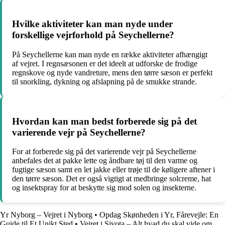
Hvilke aktiviteter kan man nyde under
forskellige vejrforhold på Seychellerne?
På Seychellerne kan man nyde en række aktiviteter afhængigt
af vejret. I regnsæsonen er det ideelt at udforske de frodige
regnskove og nyde vandreture, mens den tørre sæson er perfekt
til snorkling, dykning og afslapning på de smukke strande.
Hvordan kan man bedst forberede sig på det
varierende vejr på Seychellerne?
For at forberede sig på det varierende vejr på Seychellerne
anbefales det at pakke lette og åndbare tøj til den varme og
fugtige sæson samt en let jakke eller trøje til de køligere aftener i
den tørre sæson. Det er også vigtigt at medbringe solcreme, hat
og insektspray for at beskytte sig mod solen og insekterne.
Yr Nyborg – Vejret i Nyborg
•
Opdag Skønheden i Yr, Fårevejle: En
Guide til Et Unikt Sted
•
Vejret i Sivota – Alt hvad du skal vide om