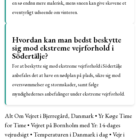
en sø endnu mere malerisk, mens sneen kan give skovene et
eventyrligt udseende om vinteren.
Hvordan kan man bedst beskytte
sig mod ekstreme vejrforhold i
Södertälje?
For at beskytte sig mod ekstreme vejrforhold i Södertälje
anbefales det at have en nødplan på plads, sikre sig mod
oversvømmelser og stormskader, samt følge
myndighedernes anbefalinger under ekstreme vejrforhold.
Alt Om Vejret i Bjerregård, Danmark
•
Yr Køge Time
for Time
•
Vejret på Bornholm med Yr: 14-dages
vejrudsigt
•
Temperaturen i Danmark i dag
•
Vejr i