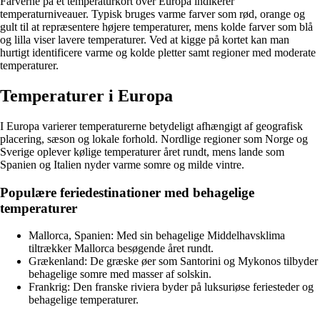
Farverne på et temperaturkort over Europa indikerer
temperaturniveauer. Typisk bruges varme farver som rød, orange og
gult til at repræsentere højere temperaturer, mens kolde farver som blå
og lilla viser lavere temperaturer. Ved at kigge på kortet kan man
hurtigt identificere varme og kolde pletter samt regioner med moderate
temperaturer.
Temperaturer i Europa
I Europa varierer temperaturerne betydeligt afhængigt af geografisk
placering, sæson og lokale forhold. Nordlige regioner som Norge og
Sverige oplever kølige temperaturer året rundt, mens lande som
Spanien og Italien nyder varme somre og milde vintre.
Populære feriedestinationer med behagelige
temperaturer
Mallorca, Spanien: Med sin behagelige Middelhavsklima
tiltrækker Mallorca besøgende året rundt.
Grækenland: De græske øer som Santorini og Mykonos tilbyder
behagelige somre med masser af solskin.
Frankrig: Den franske riviera byder på luksuriøse feriesteder og
behagelige temperaturer.