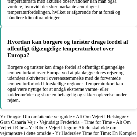
temperaturdata med aktuelle observationer kan man også
vurdere, hvorvidt der sker markante ændringer i
temperaturfordelingen, hvilket er afgørende for at forstå og
håndtere klimaforandringer.
Hvordan kan borgere og turister drage fordel af
offentligt tilgængelige temperaturkort over
Europa?
Borgere og turister kan drage fordel af offentligt tilgængelige
temperaturkort over Europa ved at planlægge deres rejser og
udendørs aktiviteter i overensstemmelse med de forventede
temperaturforhold i forskellige regioner. Temperaturkort kan
også være nyttige for at undgå ekstreme varme- eller
kuldeområder og sikre en behagelig og sikker oplevelse under
rejsen.
Yr Dragør: Din omfattende vejrguide
•
Alt Om Vejret i Helsingør
•
Gran Canaria Vejr
•
Vejrudsigt Fredericia – Time for Time
•
Alt Om
Vejret i Ribe – Yr Ribe
•
Vejret i Jegum: Alt du skal vide om
vejrmønstre i dette område
•
Yr Haderslev Time for Time: En Komplet