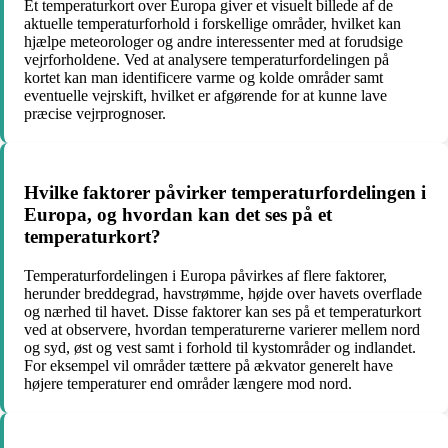
Et temperaturkort over Europa giver et visuelt billede af de
aktuelle temperaturforhold i forskellige områder, hvilket kan
hjælpe meteorologer og andre interessenter med at forudsige
vejrforholdene. Ved at analysere temperaturfordelingen på
kortet kan man identificere varme og kolde områder samt
eventuelle vejrskift, hvilket er afgørende for at kunne lave
præcise vejrprognoser.
Hvilke faktorer påvirker temperaturfordelingen i
Europa, og hvordan kan det ses på et
temperaturkort?
Temperaturfordelingen i Europa påvirkes af flere faktorer,
herunder breddegrad, havstrømme, højde over havets overflade
og nærhed til havet. Disse faktorer kan ses på et temperaturkort
ved at observere, hvordan temperaturerne varierer mellem nord
og syd, øst og vest samt i forhold til kystområder og indlandet.
For eksempel vil områder tættere på ækvator generelt have
højere temperaturer end områder længere mod nord.