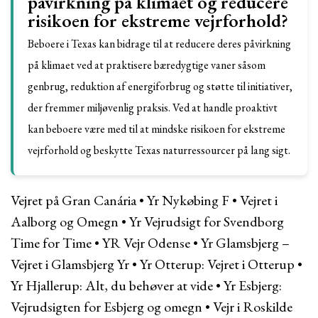
påvirkning på klimaet og reducere
risikoen for ekstreme vejrforhold?
Beboere i Texas kan bidrage til at reducere deres påvirkning
på klimaet ved at praktisere bæredygtige vaner såsom
genbrug, reduktion af energiforbrug og støtte til initiativer,
der fremmer miljøvenlig praksis. Ved at handle proaktivt
kan beboere være med til at mindske risikoen for ekstreme
vejrforhold og beskytte Texas naturressourcer på lang sigt.
Vejret på Gran Canária
•
Yr Nykøbing F
•
Vejret i
Aalborg og Omegn
•
Yr Vejrudsigt for Svendborg
Time for Time
•
YR Vejr Odense
•
Yr Glamsbjerg –
Vejret i Glamsbjerg Yr
•
Yr Otterup: Vejret i Otterup
•
Yr Hjallerup: Alt, du behøver at vide
•
Yr Esbjerg:
Vejrudsigten for Esbjerg og omegn
•
Vejr i Roskilde