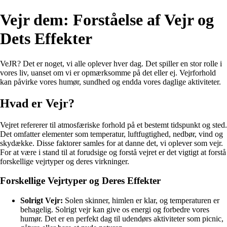
Vejr dem: Forståelse af Vejr og
Dets Effekter
VeJR? Det er noget, vi alle oplever hver dag. Det spiller en stor rolle i
vores liv, uanset om vi er opmærksomme på det eller ej. Vejrforhold
kan påvirke vores humør, sundhed og endda vores daglige aktiviteter.
Hvad er Vejr?
Vejret refererer til atmosfæriske forhold på et bestemt tidspunkt og sted.
Det omfatter elementer som temperatur, luftfugtighed, nedbør, vind og
skydække. Disse faktorer samles for at danne det, vi oplever som vejr.
For at være i stand til at forudsige og forstå vejret er det vigtigt at forstå
forskellige vejrtyper og deres virkninger.
Forskellige Vejrtyper og Deres Effekter
Solrigt Vejr:
Solen skinner, himlen er klar, og temperaturen er
behagelig. Solrigt vejr kan give os energi og forbedre vores
humør. Det er en perfekt dag til udendørs aktiviteter som picnic,