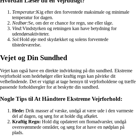
Hvordan Læser du en Vejrudsigt?
Temperatur:
Kig efter den forventede maksimale og minimale
temperatur for dagen.
Nedbør:
Se, om der er chance for regn, sne eller tåge.
Vind:
Vindstyrken og retningen kan have betydning for
udendørsaktiviteter.
Sol:
Hold øje med skydækket og solens forventede
tilstedeværelse.
Vejet og Din Sundhed
Vejet kan også have en direkte indvirkning på din sundhed. Ekstreme
vejrforhold som hedebølger eller kraftig regn kan påvirke dit
velbefindende. Det er vigtigt at tage hensyn til vejrforholdene og træffe
passende forholdsregler for at beskytte din sundhed.
Nogle Tips til At Håndtere Ekstreme Vejrforhold:
Hede:
Drik masser af væske, undgå at være ude i den varmeste
del af dagen, og sørg for at holde dig afkølet.
Kraftig Regn:
Hold dig opdateret om flomadvarsler, undgå
oversvømmede områder, og sørg for at have en nødplan på
plads.