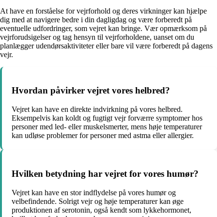
At have en forståelse for vejrforhold og deres virkninger kan hjælpe
dig med at navigere bedre i din dagligdag og være forberedt på
eventuelle udfordringer, som vejret kan bringe. Vær opmærksom på
vejrforudsigelser og tag hensyn til vejrforholdene, uanset om du
planlægger udendørsaktiviteter eller bare vil være forberedt på dagens
vejr.
Hvordan påvirker vejret vores helbred?
Vejret kan have en direkte indvirkning på vores helbred.
Eksempelvis kan koldt og fugtigt vejr forværre symptomer hos
personer med led- eller muskelsmerter, mens høje temperaturer
kan udløse problemer for personer med astma eller allergier.
Hvilken betydning har vejret for vores humør?
Vejret kan have en stor indflydelse på vores humør og
velbefindende. Solrigt vejr og høje temperaturer kan øge
produktionen af serotonin, også kendt som lykkehormonet,