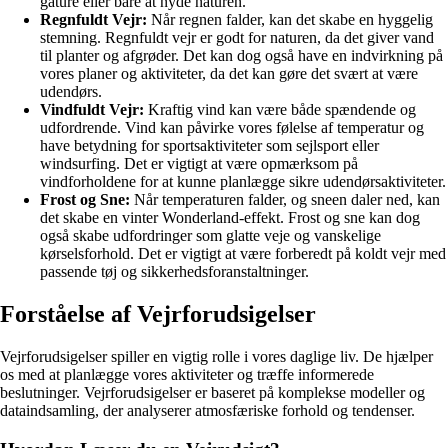
gåture eller bare at nyde naturen.
Regnfuldt Vejr:
Når regnen falder, kan det skabe en hyggelig
stemning. Regnfuldt vejr er godt for naturen, da det giver vand
til planter og afgrøder. Det kan dog også have en indvirkning på
vores planer og aktiviteter, da det kan gøre det svært at være
udendørs.
Vindfuldt Vejr:
Kraftig vind kan være både spændende og
udfordrende. Vind kan påvirke vores følelse af temperatur og
have betydning for sportsaktiviteter som sejlsport eller
windsurfing. Det er vigtigt at være opmærksom på
vindforholdene for at kunne planlægge sikre udendørsaktiviteter.
Frost og Sne:
Når temperaturen falder, og sneen daler ned, kan
det skabe en vinter Wonderland-effekt. Frost og sne kan dog
også skabe udfordringer som glatte veje og vanskelige
kørselsforhold. Det er vigtigt at være forberedt på koldt vejr med
passende tøj og sikkerhedsforanstaltninger.
Forståelse af Vejrforudsigelser
Vejrforudsigelser spiller en vigtig rolle i vores daglige liv. De hjælper
os med at planlægge vores aktiviteter og træffe informerede
beslutninger. Vejrforudsigelser er baseret på komplekse modeller og
dataindsamling, der analyserer atmosfæriske forhold og tendenser.