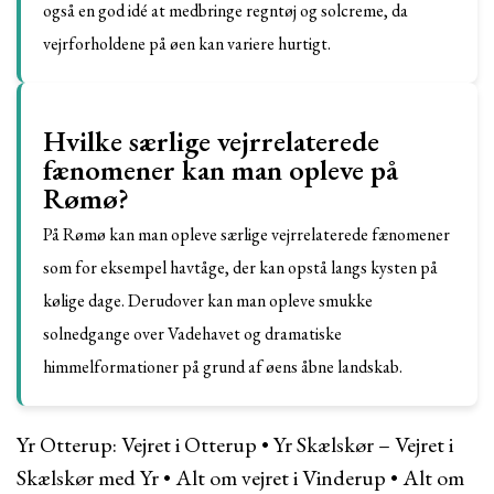
også en god idé at medbringe regntøj og solcreme, da
vejrforholdene på øen kan variere hurtigt.
Hvilke særlige vejrrelaterede
fænomener kan man opleve på
Rømø?
På Rømø kan man opleve særlige vejrrelaterede fænomener
som for eksempel havtåge, der kan opstå langs kysten på
kølige dage. Derudover kan man opleve smukke
solnedgange over Vadehavet og dramatiske
himmelformationer på grund af øens åbne landskab.
Yr Otterup: Vejret i Otterup
•
Yr Skælskør – Vejret i
Skælskør med Yr
•
Alt om vejret i Vinderup
•
Alt om