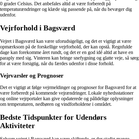
0 grader Celsius. Det anbefales altid at være forberedt på
temperaturændringer og klæde sig passende på, når du bevæger dig
udenfor.
Vejrforhold i Bagsværd
Vejret i Bagsværd kan være uforudsigeligt, og det er vigtigt at være
opmærksom på de forskellige vejrforhold, der kan opstå. Regnfulde
dage kan forekomme året rundt, og det er en god idé altid at have en
paraply med sig. Vinteren kan bringe snefygning og glatte veje, så sørg
for at være forsigtig, når du færdes udenfor i disse forhold.
Vejrvarsler og Prognoser
Det er vigtigt at følge vejrmeldinger og prognoser for Bagsværd for at
være forberedt på kommende vejrændringer. Lokale nyhedsstationer
og online vejrportaler kan give opdaterede og pålidelige oplysninger
om temperaturen, nedbøren og vindforholdene i området.
Bedste Tidspunkter for Udendørs
Aktiviteter
Selvom vejret i Bagsværd kan være skiftende, er der stadig mange