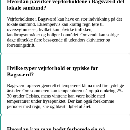
Hvordan påvirker vejrforholdene i Bagsværd det
lokale samfund?
Vejrforholdene i Bagsværd kan have en stor indvirkning på det
lokale samfund. Eksempelvis kan kraftig regn føre til
oversvømmelser, hvilket kan påvirke trafikken,
landbrugsområder og boliger i området. Omvendt kan solrige
dage tiltrække flere besøgende til udendørs aktiviteter og
forretningsdrift.
Hvilke typer vejrforhold er typiske for
Bagsværd?
Bagsværd oplever generelt et tempereret klima med fire tydelige
årstider. Om sommeren kan temperaturen nå op på omkring 25-
30 grader Celsius, mens vintrene kan være kolde med
temperaturer under frysepunktet. Der kan også forekomme
perioder med regn, sne og blæst i løbet af året.
Hvordan kan man bedst forberede sig på