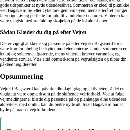
gode tidspunkter at nyde udendørslivet. Sommeren er ideel til piknikke
ved Bagsværd Sø eller cykelture gennem byen, mens efteråret bringer
farverige løv og perfekte forhold til vandreture i naturen. Vinteren kan
være magisk med snefald og skøjteløb på de lokale isbaner.
Sådan Klæder du dig på efter Vejret
Det er vigtigt at klæde sig passende på efter vejret i Bagsværd for at
være komfortabel og beskyttet mod elementerne. Under sommeren er
let tøj og solcreme afgørende, mens vinteren kræver varme lag og
vandtætte støvler. Vær altid opmærksom på vejrudsigten og tilpas din
påklædning derefter.
Opsummering
Vejret i Bagsværd kan påvirke din dagligdag og aktiviteter, så det er
vigtigt at være opmærksom på de skiftende vejrforhold. Ved at følge
vejrmeldingerne, klæde dig passende på og planlægge dine udendørs
aktiviteter med omhu, kan du bedre nyde alt, hvad Bagsværd har at
byde på, uanset vejrforholdene.