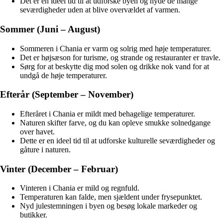
Det er en ideel tid til at udforske byen og nyde de mange
seværdigheder uden at blive overvældet af varmen.
Sommer (Juni – August)
Sommeren i Chania er varm og solrig med høje temperaturer.
Det er højsæson for turisme, og strande og restauranter er travle.
Sørg for at beskytte dig mod solen og drikke nok vand for at
undgå de høje temperaturer.
Efterår (September – November)
Efteråret i Chania er mildt med behagelige temperaturer.
Naturen skifter farve, og du kan opleve smukke solnedgange
over havet.
Dette er en ideel tid til at udforske kulturelle seværdigheder og
gåture i naturen.
Vinter (December – Februar)
Vinteren i Chania er mild og regnfuld.
Temperaturen kan falde, men sjældent under frysepunktet.
Nyd julestemningen i byen og besøg lokale markeder og
butikker.