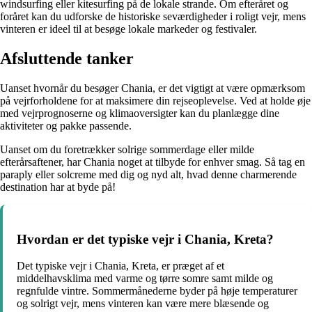
windsurfing eller kitesurfing på de lokale strande. Om efteråret og
foråret kan du udforske de historiske seværdigheder i roligt vejr, mens
vinteren er ideel til at besøge lokale markeder og festivaler.
Afsluttende tanker
Uanset hvornår du besøger Chania, er det vigtigt at være opmærksom
på vejrforholdene for at maksimere din rejseoplevelse. Ved at holde øje
med vejrprognoserne og klimaoversigter kan du planlægge dine
aktiviteter og pakke passende.
Uanset om du foretrækker solrige sommerdage eller milde
efterårsaftener, har Chania noget at tilbyde for enhver smag. Så tag en
paraply eller solcreme med dig og nyd alt, hvad denne charmerende
destination har at byde på!
Hvordan er det typiske vejr i Chania, Kreta?
Det typiske vejr i Chania, Kreta, er præget af et
middelhavsklima med varme og tørre somre samt milde og
regnfulde vintre. Sommermånederne byder på høje temperaturer
og solrigt vejr, mens vinteren kan være mere blæsende og