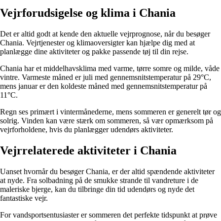
Vejrforudsigelse og klima i Chania
Det er altid godt at kende den aktuelle vejrprognose, når du besøger
Chania. Vejrtjenester og klimaoversigter kan hjælpe dig med at
planlægge dine aktiviteter og pakke passende tøj til din rejse.
Chania har et middelhavsklima med varme, tørre somre og milde, våde
vintre. Varmeste måned er juli med gennemsnitstemperatur på 29°C,
mens januar er den koldeste måned med gennemsnitstemperatur på
11°C.
Regn ses primært i vintermånederne, mens sommeren er generelt tør og
solrig. Vinden kan være stærk om sommeren, så vær opmærksom på
vejrforholdene, hvis du planlægger udendørs aktiviteter.
Vejrrelaterede aktiviteter i Chania
Uanset hvornår du besøger Chania, er der altid spændende aktiviteter
at nyde. Fra solbadning på de smukke strande til vandreture i de
maleriske bjerge, kan du tilbringe din tid udendørs og nyde det
fantastiske vejr.
For vandsportsentusiaster er sommeren det perfekte tidspunkt at prøve