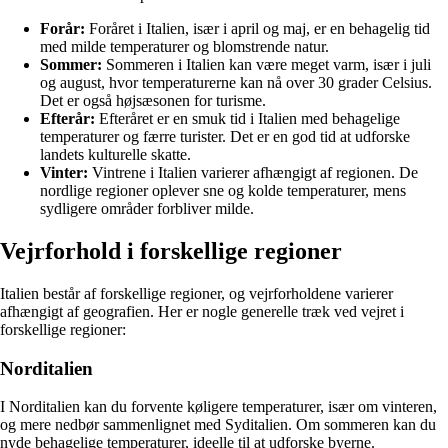
Forår:
Foråret i Italien, især i april og maj, er en behagelig tid
med milde temperaturer og blomstrende natur.
Sommer:
Sommeren i Italien kan være meget varm, især i juli
og august, hvor temperaturerne kan nå over 30 grader Celsius.
Det er også højsæsonen for turisme.
Efterår:
Efteråret er en smuk tid i Italien med behagelige
temperaturer og færre turister. Det er en god tid at udforske
landets kulturelle skatte.
Vinter:
Vintrene i Italien varierer afhængigt af regionen. De
nordlige regioner oplever sne og kolde temperaturer, mens
sydligere områder forbliver milde.
Vejrforhold i forskellige regioner
Italien består af forskellige regioner, og vejrforholdene varierer
afhængigt af geografien. Her er nogle generelle træk ved vejret i
forskellige regioner:
Norditalien
I Norditalien kan du forvente køligere temperaturer, især om vinteren,
og mere nedbør sammenlignet med Syditalien. Om sommeren kan du
nyde behagelige temperaturer, ideelle til at udforske byerne.