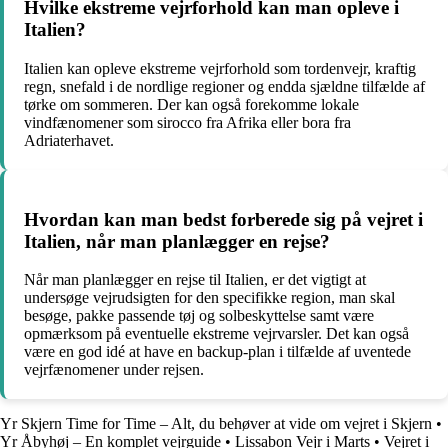
Hvilke ekstreme vejrforhold kan man opleve i
Italien?
Italien kan opleve ekstreme vejrforhold som tordenvejr, kraftig
regn, snefald i de nordlige regioner og endda sjældne tilfælde af
tørke om sommeren. Der kan også forekomme lokale
vindfænomener som sirocco fra Afrika eller bora fra
Adriaterhavet.
Hvordan kan man bedst forberede sig på vejret i
Italien, når man planlægger en rejse?
Når man planlægger en rejse til Italien, er det vigtigt at
undersøge vejrudsigten for den specifikke region, man skal
besøge, pakke passende tøj og solbeskyttelse samt være
opmærksom på eventuelle ekstreme vejrvarsler. Det kan også
være en god idé at have en backup-plan i tilfælde af uventede
vejrfænomener under rejsen.
Yr Skjern Time for Time – Alt, du behøver at vide om vejret i Skjern
•
Yr Åbyhøj – En komplet vejrguide
•
Lissabon Vejr i Marts
•
Vejret i