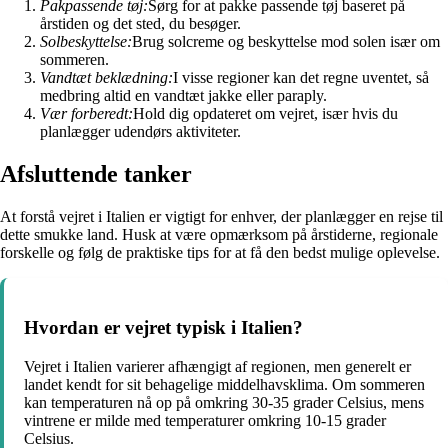
Pakpassende tøj:
Sørg for at pakke passende tøj baseret på
årstiden og det sted, du besøger.
Solbeskyttelse:
Brug solcreme og beskyttelse mod solen især om
sommeren.
Vandtæt beklædning:
I visse regioner kan det regne uventet, så
medbring altid en vandtæt jakke eller paraply.
Vær forberedt:
Hold dig opdateret om vejret, især hvis du
planlægger udendørs aktiviteter.
Afsluttende tanker
At forstå vejret i Italien er vigtigt for enhver, der planlægger en rejse til
dette smukke land. Husk at være opmærksom på årstiderne, regionale
forskelle og følg de praktiske tips for at få den bedst mulige oplevelse.
Hvordan er vejret typisk i Italien?
Vejret i Italien varierer afhængigt af regionen, men generelt er
landet kendt for sit behagelige middelhavsklima. Om sommeren
kan temperaturen nå op på omkring 30-35 grader Celsius, mens
vintrene er milde med temperaturer omkring 10-15 grader
Celsius.