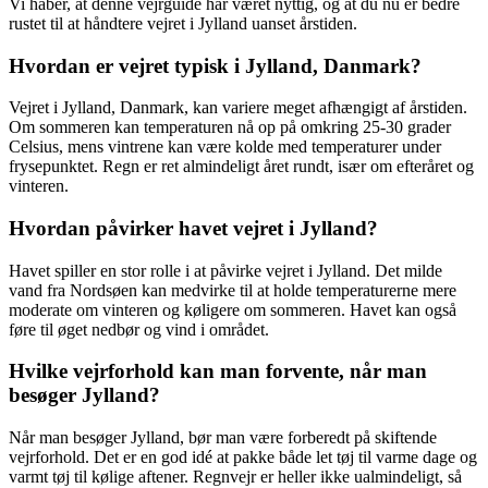
Vi håber, at denne vejrguide har været nyttig, og at du nu er bedre
rustet til at håndtere vejret i Jylland uanset årstiden.
Hvordan er vejret typisk i Jylland, Danmark?
Vejret i Jylland, Danmark, kan variere meget afhængigt af årstiden.
Om sommeren kan temperaturen nå op på omkring 25-30 grader
Celsius, mens vintrene kan være kolde med temperaturer under
frysepunktet. Regn er ret almindeligt året rundt, især om efteråret og
vinteren.
Hvordan påvirker havet vejret i Jylland?
Havet spiller en stor rolle i at påvirke vejret i Jylland. Det milde
vand fra Nordsøen kan medvirke til at holde temperaturerne mere
moderate om vinteren og køligere om sommeren. Havet kan også
føre til øget nedbør og vind i området.
Hvilke vejrforhold kan man forvente, når man
besøger Jylland?
Når man besøger Jylland, bør man være forberedt på skiftende
vejrforhold. Det er en god idé at pakke både let tøj til varme dage og
varmt tøj til kølige aftener. Regnvejr er heller ikke ualmindeligt, så