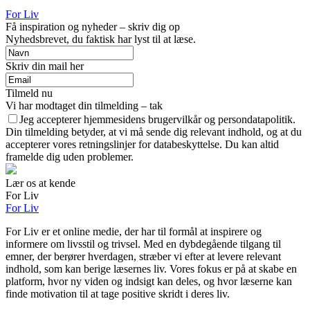
For Liv
Få inspiration og nyheder – skriv dig op
Nyhedsbrevet, du faktisk har lyst til at læse.
Skriv din mail her
Tilmeld nu
Vi har modtaget din tilmelding – tak
Jeg accepterer hjemmesidens brugervilkår og persondatapolitik.
Din tilmelding betyder, at vi må sende dig relevant indhold, og at du
accepterer vores retningslinjer for databeskyttelse. Du kan altid
framelde dig uden problemer.
Lær os at kende
For Liv
For Liv
For Liv er et online medie, der har til formål at inspirere og
informere om livsstil og trivsel. Med en dybdegående tilgang til
emner, der berører hverdagen, stræber vi efter at levere relevant
indhold, som kan berige læsernes liv. Vores fokus er på at skabe en
platform, hvor ny viden og indsigt kan deles, og hvor læserne kan
finde motivation til at tage positive skridt i deres liv.