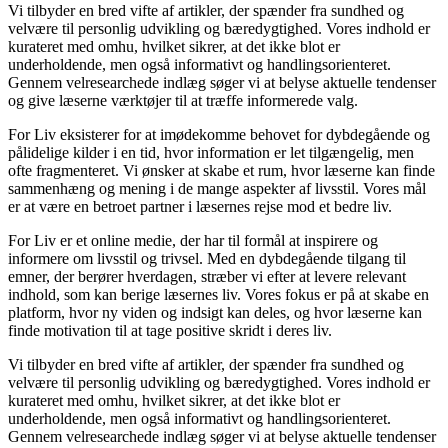
Vi tilbyder en bred vifte af artikler, der spænder fra sundhed og
velvære til personlig udvikling og bæredygtighed. Vores indhold er
kurateret med omhu, hvilket sikrer, at det ikke blot er
underholdende, men også informativt og handlingsorienteret.
Gennem velresearchede indlæg søger vi at belyse aktuelle tendenser
og give læserne værktøjer til at træffe informerede valg.
For Liv eksisterer for at imødekomme behovet for dybdegående og
pålidelige kilder i en tid, hvor information er let tilgængelig, men
ofte fragmenteret. Vi ønsker at skabe et rum, hvor læserne kan finde
sammenhæng og mening i de mange aspekter af livsstil. Vores mål
er at være en betroet partner i læsernes rejse mod et bedre liv.
For Liv er et online medie, der har til formål at inspirere og
informere om livsstil og trivsel. Med en dybdegående tilgang til
emner, der berører hverdagen, stræber vi efter at levere relevant
indhold, som kan berige læsernes liv. Vores fokus er på at skabe en
platform, hvor ny viden og indsigt kan deles, og hvor læserne kan
finde motivation til at tage positive skridt i deres liv.
Vi tilbyder en bred vifte af artikler, der spænder fra sundhed og
velvære til personlig udvikling og bæredygtighed. Vores indhold er
kurateret med omhu, hvilket sikrer, at det ikke blot er
underholdende, men også informativt og handlingsorienteret.
Gennem velresearchede indlæg søger vi at belyse aktuelle tendenser