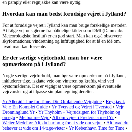
en paraply eller regnjakke kan være nyttig.
Hvordan kan man bedst forudsige vejret i Jylland?
For at forudsige vejret i Jylland kan man bruge forskellige metoder.
At følge vejrudsigterne fra pålidelige kilder som DMI (Danmarks
Meteorologiske Institut) er en god start. Man kan også observere
skyformationer, vindretning og luftfugtighed for at få en idé om,
hvad man kan forvente.
Er der særlige vejrforhold, man bør være
opmærksom på i Jylland?
Nogle særlige vejrforhold, man bør være opmærksom på i Jylland,
inkluderer tåge, isglatte veje om vinteren og kraftig vind ved
kystområderne. Det er vigtigt at være opmærksom på eventuelle
vejrvarsler og at tilpasse sin planlægning derefter.
Yr Allerød Time for Time: Din Omfattende Vejrguide
•
Reykjavik
Vejr: En Komplet Guide
•
Yr Tversted og Vejret i Tversted
•
Vejr
Dronninglund Yr
•
Yr Thyholm – Vejrudsigten for Thyholm og
omegn
•
Melbourne Vejr
•
Alt om vejret i Fredericia med Yr
•
Wetter Medelby: Alt, du har brug for at vide om vejret
•
Alt hvad du
behøver at vide om 14-tage-vieter
•
Yr København Time for Time
•