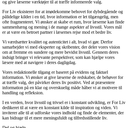
og give læserne værktøjer til at træffe informerede valg.
For Liv eksisterer for at imødekomme behovet for dybdegående og
pålidelige kilder i en tid, hvor information er let tilgængelig, men
ofte fragmenteret. Vi ønsker at skabe et rum, hvor læserne kan finde
sammenhæng og mening i de mange aspekter af livsstil. Vores mål
er at være en betroet partner i læsernes rejse mod et bedre liv.
Vi værdsætter kvalitet og autenticitet i alt, hvad vi gør. Derfor
samarbejder vi med eksperter og skribenter, der deler vores vision
om at fremme en sundere og mere bevidst livsstil. Gennem deres
indsigt bringer vi relevante perspektiver, som kan hjælpe vores
læsere med at navigere i deres dagligdag.
Vores redaktionelle tilgang er baseret på evidens og faktuel
information. Vi ønsker at give læserne de redskaber, de behøver for
at træffe valg, der påvirker deres liv positivt. Ved at præsentere
information på en klar og overskuelig måde håber vi at motivere til
handling og refleksion.
I en verden, hvor livsstil og trivsel er i konstant udvikling, er For Liv
dedikeret til at være en konstant kilde til inspiration og viden. Vi
inviterer alle til at udforske vores indhold og finde de elementer, der
kan bidrage til et mere meningsfuldt og tilfredsstillende liv.
Del og hjælp