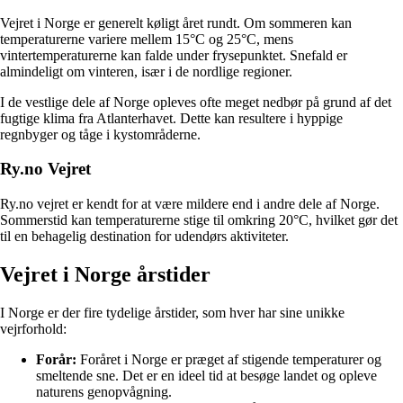
Vejret i Norge er generelt køligt året rundt. Om sommeren kan
temperaturerne variere mellem 15°C og 25°C, mens
vintertemperaturerne kan falde under frysepunktet. Snefald er
almindeligt om vinteren, især i de nordlige regioner.
I de vestlige dele af Norge opleves ofte meget nedbør på grund af det
fugtige klima fra Atlanterhavet. Dette kan resultere i hyppige
regnbyger og tåge i kystområderne.
Ry.no Vejret
Ry.no vejret er kendt for at være mildere end i andre dele af Norge.
Sommerstid kan temperaturerne stige til omkring 20°C, hvilket gør det
til en behagelig destination for udendørs aktiviteter.
Vejret i Norge årstider
I Norge er der fire tydelige årstider, som hver har sine unikke
vejrforhold:
Forår:
Foråret i Norge er præget af stigende temperaturer og
smeltende sne. Det er en ideel tid at besøge landet og opleve
naturens genopvågning.