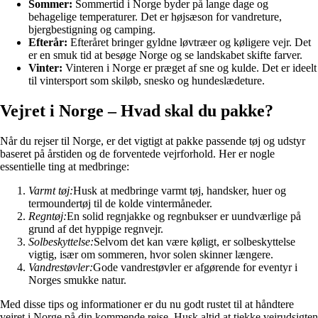
Sommer:
Sommertid i Norge byder på lange dage og
behagelige temperaturer. Det er højsæson for vandreture,
bjergbestigning og camping.
Efterår:
Efteråret bringer gyldne løvtræer og køligere vejr. Det
er en smuk tid at besøge Norge og se landskabet skifte farver.
Vinter:
Vinteren i Norge er præget af sne og kulde. Det er ideelt
til vintersport som skiløb, snesko og hundeslædeture.
Vejret i Norge – Hvad skal du pakke?
Når du rejser til Norge, er det vigtigt at pakke passende tøj og udstyr
baseret på årstiden og de forventede vejrforhold. Her er nogle
essentielle ting at medbringe:
Varmt tøj:
Husk at medbringe varmt tøj, handsker, huer og
termoundertøj til de kolde vintermåneder.
Regntøj:
En solid regnjakke og regnbukser er uundværlige på
grund af det hyppige regnvejr.
Solbeskyttelse:
Selvom det kan være køligt, er solbeskyttelse
vigtig, især om sommeren, hvor solen skinner længere.
Vandrestøvler:
Gode vandrestøvler er afgørende for eventyr i
Norges smukke natur.
Med disse tips og informationer er du nu godt rustet til at håndtere
vejret i Norge på din kommende rejse. Husk altid at tjekke vejrudsigten