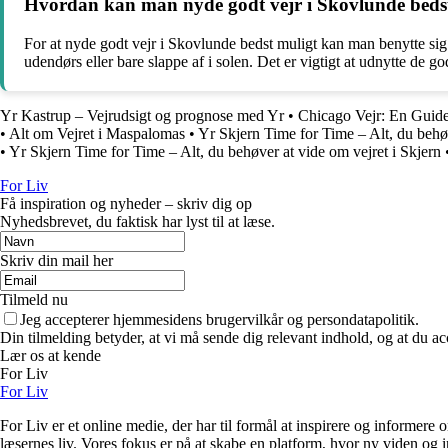
Hvordan kan man nyde godt vejr i Skovlunde beds
For at nyde godt vejr i Skovlunde bedst muligt kan man benytte sig
udendørs eller bare slappe af i solen. Det er vigtigt at udnytte de g
Yr Kastrup – Vejrudsigt og prognose med Yr
•
Chicago Vejr: En Guide 
•
Alt om Vejret i Maspalomas
•
Yr Skjern Time for Time – Alt, du behøv
•
Yr Skjern Time for Time – Alt, du behøver at vide om vejret i Skjern
For Liv
Få inspiration og nyheder – skriv dig op
Nyhedsbrevet, du faktisk har lyst til at læse.
Skriv din mail her
Tilmeld nu
Jeg accepterer hjemmesidens brugervilkår og persondatapolitik.
Din tilmelding betyder, at vi må sende dig relevant indhold, og at du ac
Lær os at kende
For Liv
For Liv
For Liv er et online medie, der har til formål at inspirere og informere 
læsernes liv. Vores fokus er på at skabe en platform, hvor ny viden og ind