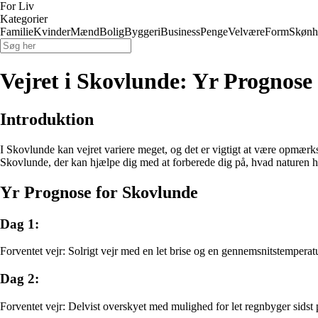
For Liv
Kategorier
Familie
Kvinder
Mænd
Bolig
Byggeri
Business
Penge
Velvære
Form
Skønh
Vejret i Skovlunde: Yr Prognose
Introduktion
I Skovlunde kan vejret variere meget, og det er vigtigt at være opmærksom
Skovlunde, der kan hjælpe dig med at forberede dig på, hvad naturen ha
Yr Prognose for Skovlunde
Dag 1:
Forventet vejr: Solrigt vejr med en let brise og en gennemsnitstemperat
Dag 2:
Forventet vejr: Delvist overskyet med mulighed for let regnbyger sidst