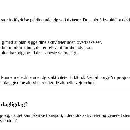
r indflydelse på dine udendørs aktiviteter. Det anbefales altid at tjekke
ig med at planlægge dine aktiviteter uden overraskelser.
du får information, der er relevant for din lokation.
altid har adgang til den seneste vejrudsigt.
unne nyde dine udendørs aktiviteter fuldt ud. Ved at bruge Yr prognos
anlægge dine aktiviteter efter de aktuelle vejrforhold.
s dagligdag?
igdag, da det kan påvirke transport, udendørs aktiviteter og generelt s
assende på.