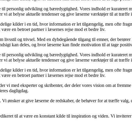
re til personlig udvikling og bæredygtighed. Vores indhold er kurateret 
vi at belyse aktuelle tendenser og give læserne værktøjer til at træffe
ige kilder i en tid, hvor information er let tilgængelig, men ofte frag
ære en betroet partner i læsernes rejse mod et bedre liv.
om livsstil og trivsel. Med en dybdegående tilgang til emner, der berører
sigt kan deles, og hvor læserne kan finde motivation til at tage positive 
re til personlig udvikling og bæredygtighed. Vores indhold er kurateret 
vi at belyse aktuelle tendenser og give læserne værktøjer til at træffe
ige kilder i en tid, hvor information er let tilgængelig, men ofte frag
ære en betroet partner i læsernes rejse mod et bedre liv.
ejder vi med eksperter og skribenter, der deler vores vision om at fremm
deres dagligdag.
. Vi ønsker at give læserne de redskaber, de behøver for at træffe valg, 
edikeret til at være en konstant kilde til inspiration og viden. Vi inviter