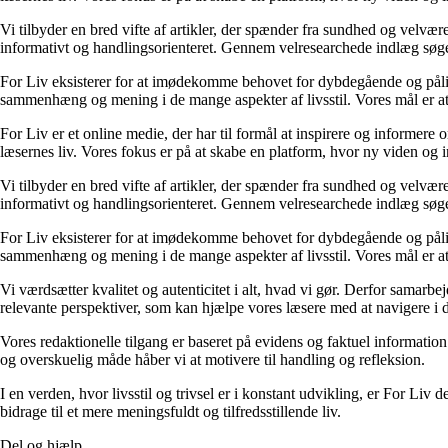
Vi tilbyder en bred vifte af artikler, der spænder fra sundhed og velvæ
informativt og handlingsorienteret. Gennem velresearchede indlæg søger 
For Liv eksisterer for at imødekomme behovet for dybdegående og pålidel
sammenhæng og mening i de mange aspekter af livsstil. Vores mål er at v
For Liv er et online medie, der har til formål at inspirere og informere 
læsernes liv. Vores fokus er på at skabe en platform, hvor ny viden og ind
Vi tilbyder en bred vifte af artikler, der spænder fra sundhed og velvæ
informativt og handlingsorienteret. Gennem velresearchede indlæg søger 
For Liv eksisterer for at imødekomme behovet for dybdegående og pålidel
sammenhæng og mening i de mange aspekter af livsstil. Vores mål er at v
Vi værdsætter kvalitet og autenticitet i alt, hvad vi gør. Derfor samarb
relevante perspektiver, som kan hjælpe vores læsere med at navigere i 
Vores redaktionelle tilgang er baseret på evidens og faktuel information
og overskuelig måde håber vi at motivere til handling og refleksion.
I en verden, hvor livsstil og trivsel er i konstant udvikling, er For Liv d
bidrage til et mere meningsfuldt og tilfredsstillende liv.
Del og hjælp