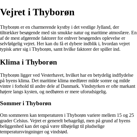
Vejret i Thyborøn
Thyborøn er en charmerende kystby i det vestlige Jylland, der
tiltrækker besøgende med sin smukke natur og maritime atmosfære. En
af de mest afgørende faktorer for enhver besøgendes oplevelse er
selvfølgelig vejret. Her kan du få et dybere indblik i, hvordan vejret
typisk arter sig i Thyborøn, samt hvilke faktorer der spiller ind.
Klima i Thyborøn
Thyborøn ligger ved Vesterhavet, hvilket har en betydelig indflydelse
på byens klima. Det maritime klima medfører milde somre og milde
vintre i forhold til andre dele af Danmark. Vindstyrken er ofte markant
højere langs kysten, og nedbøren er mere uforudsigelig.
Sommer i Thyborøn
Om sommeren kan temperaturen i Thyborøn variere mellem 15 og 25
grader Celsius. Vejret er generelt behageligt, men på grund af byens
beliggenhed kan det også være tilbøjeligt til pludselige
temperatursvingninger og vindstød.