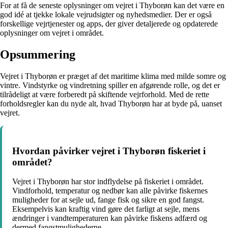
For at få de seneste oplysninger om vejret i Thyborøn kan det være en
god idé at tjekke lokale vejrudsigter og nyhedsmedier. Der er også
forskellige vejrtjenester og apps, der giver detaljerede og opdaterede
oplysninger om vejret i området.
Opsummering
Vejret i Thyborøn er præget af det maritime klima med milde somre og
vintre. Vindstyrke og vindretning spiller en afgørende rolle, og det er
tilrådeligt at være forberedt på skiftende vejrforhold. Med de rette
forholdsregler kan du nyde alt, hvad Thyborøn har at byde på, uanset
vejret.
Hvordan påvirker vejret i Thyborøn fiskeriet i
området?
Vejret i Thyborøn har stor indflydelse på fiskeriet i området.
Vindforhold, temperatur og nedbør kan alle påvirke fiskernes
muligheder for at sejle ud, fange fisk og sikre en god fangst.
Eksempelvis kan kraftig vind gøre det farligt at sejle, mens
ændringer i vandtemperaturen kan påvirke fiskens adfærd og
dermed fangstmulighederne.