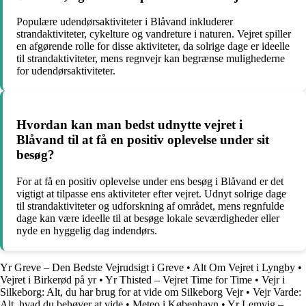
Populære udendørsaktiviteter i Blåvand inkluderer
strandaktiviteter, cykelture og vandreture i naturen. Vejret spiller
en afgørende rolle for disse aktiviteter, da solrige dage er ideelle
til strandaktiviteter, mens regnvejr kan begrænse mulighederne
for udendørsaktiviteter.
Hvordan kan man bedst udnytte vejret i
Blåvand til at få en positiv oplevelse under sit
besøg?
For at få en positiv oplevelse under ens besøg i Blåvand er det
vigtigt at tilpasse ens aktiviteter efter vejret. Udnyt solrige dage
til strandaktiviteter og udforskning af området, mens regnfulde
dage kan være ideelle til at besøge lokale seværdigheder eller
nyde en hyggelig dag indendørs.
Yr Greve – Den Bedste Vejrudsigt i Greve
•
Alt Om Vejret i Lyngby
•
Vejret i Birkerød på yr
•
Yr Thisted – Vejret Time for Time
•
Vejr i
Silkeborg: Alt, du har brug for at vide om Silkeborg Vejr
•
Vejr Varde:
Alt, hvad du behøver at vide
•
Meteo i København
•
Yr Lemvig –