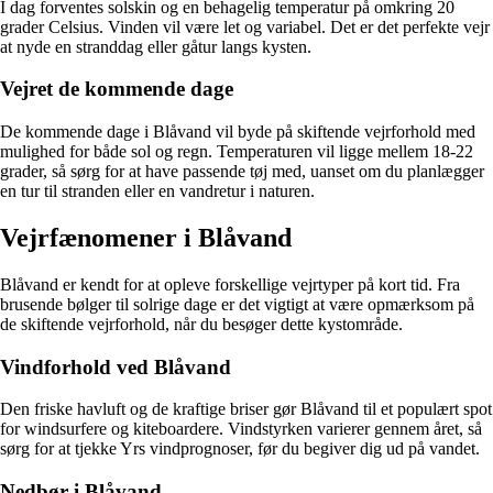
I dag forventes solskin og en behagelig temperatur på omkring 20
grader Celsius. Vinden vil være let og variabel. Det er det perfekte vejr
at nyde en stranddag eller gåtur langs kysten.
Vejret de kommende dage
De kommende dage i Blåvand vil byde på skiftende vejrforhold med
mulighed for både sol og regn. Temperaturen vil ligge mellem 18-22
grader, så sørg for at have passende tøj med, uanset om du planlægger
en tur til stranden eller en vandretur i naturen.
Vejrfænomener i Blåvand
Blåvand er kendt for at opleve forskellige vejrtyper på kort tid. Fra
brusende bølger til solrige dage er det vigtigt at være opmærksom på
de skiftende vejrforhold, når du besøger dette kystområde.
Vindforhold ved Blåvand
Den friske havluft og de kraftige briser gør Blåvand til et populært spot
for windsurfere og kiteboardere. Vindstyrken varierer gennem året, så
sørg for at tjekke Yrs vindprognoser, før du begiver dig ud på vandet.
Nedbør i Blåvand