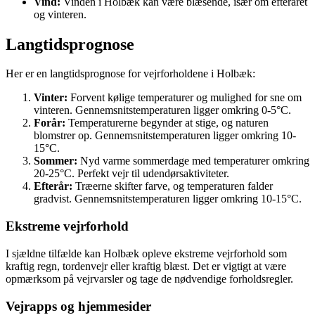
Vind:
Vinden i Holbæk kan være blæsende, især om efteråret
og vinteren.
Langtidsprognose
Her er en langtidsprognose for vejrforholdene i Holbæk:
Vinter:
Forvent kølige temperaturer og mulighed for sne om
vinteren. Gennemsnitstemperaturen ligger omkring 0-5°C.
Forår:
Temperaturerne begynder at stige, og naturen
blomstrer op. Gennemsnitstemperaturen ligger omkring 10-
15°C.
Sommer:
Nyd varme sommerdage med temperaturer omkring
20-25°C. Perfekt vejr til udendørsaktiviteter.
Efterår:
Træerne skifter farve, og temperaturen falder
gradvist. Gennemsnitstemperaturen ligger omkring 10-15°C.
Ekstreme vejrforhold
I sjældne tilfælde kan Holbæk opleve ekstreme vejrforhold som
kraftig regn, tordenvejr eller kraftig blæst. Det er vigtigt at være
opmærksom på vejrvarsler og tage de nødvendige forholdsregler.
Vejrapps og hjemmesider