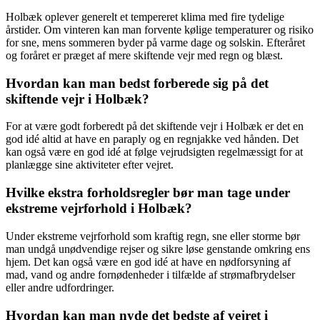
Holbæk oplever generelt et tempereret klima med fire tydelige
årstider. Om vinteren kan man forvente kølige temperaturer og risiko
for sne, mens sommeren byder på varme dage og solskin. Efteråret
og foråret er præget af mere skiftende vejr med regn og blæst.
Hvordan kan man bedst forberede sig på det
skiftende vejr i Holbæk?
For at være godt forberedt på det skiftende vejr i Holbæk er det en
god idé altid at have en paraply og en regnjakke ved hånden. Det
kan også være en god idé at følge vejrudsigten regelmæssigt for at
planlægge sine aktiviteter efter vejret.
Hvilke ekstra forholdsregler bør man tage under
ekstreme vejrforhold i Holbæk?
Under ekstreme vejrforhold som kraftig regn, sne eller storme bør
man undgå unødvendige rejser og sikre løse genstande omkring ens
hjem. Det kan også være en god idé at have en nødforsyning af
mad, vand og andre fornødenheder i tilfælde af strømafbrydelser
eller andre udfordringer.
Hvordan kan man nyde det bedste af vejret i