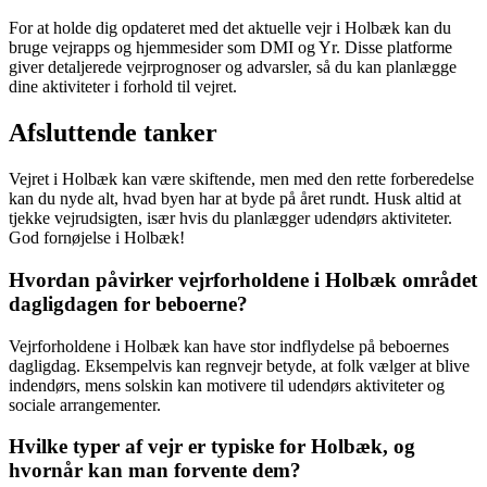
For at holde dig opdateret med det aktuelle vejr i Holbæk kan du
bruge vejrapps og hjemmesider som DMI og Yr. Disse platforme
giver detaljerede vejrprognoser og advarsler, så du kan planlægge
dine aktiviteter i forhold til vejret.
Afsluttende tanker
Vejret i Holbæk kan være skiftende, men med den rette forberedelse
kan du nyde alt, hvad byen har at byde på året rundt. Husk altid at
tjekke vejrudsigten, især hvis du planlægger udendørs aktiviteter.
God fornøjelse i Holbæk!
Hvordan påvirker vejrforholdene i Holbæk området
dagligdagen for beboerne?
Vejrforholdene i Holbæk kan have stor indflydelse på beboernes
dagligdag. Eksempelvis kan regnvejr betyde, at folk vælger at blive
indendørs, mens solskin kan motivere til udendørs aktiviteter og
sociale arrangementer.
Hvilke typer af vejr er typiske for Holbæk, og
hvornår kan man forvente dem?