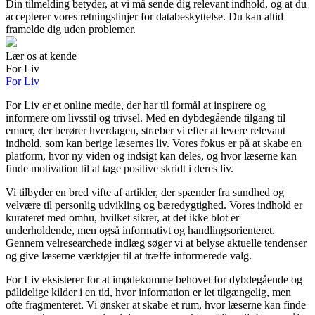
Din tilmelding betyder, at vi må sende dig relevant indhold, og at du
accepterer vores retningslinjer for databeskyttelse. Du kan altid
framelde dig uden problemer.
Lær os at kende
For Liv
For Liv
For Liv er et online medie, der har til formål at inspirere og
informere om livsstil og trivsel. Med en dybdegående tilgang til
emner, der berører hverdagen, stræber vi efter at levere relevant
indhold, som kan berige læsernes liv. Vores fokus er på at skabe en
platform, hvor ny viden og indsigt kan deles, og hvor læserne kan
finde motivation til at tage positive skridt i deres liv.
Vi tilbyder en bred vifte af artikler, der spænder fra sundhed og
velvære til personlig udvikling og bæredygtighed. Vores indhold er
kurateret med omhu, hvilket sikrer, at det ikke blot er
underholdende, men også informativt og handlingsorienteret.
Gennem velresearchede indlæg søger vi at belyse aktuelle tendenser
og give læserne værktøjer til at træffe informerede valg.
For Liv eksisterer for at imødekomme behovet for dybdegående og
pålidelige kilder i en tid, hvor information er let tilgængelig, men
ofte fragmenteret. Vi ønsker at skabe et rum, hvor læserne kan finde