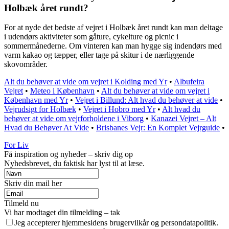
Holbæk året rundt?
For at nyde det bedste af vejret i Holbæk året rundt kan man deltage
i udendørs aktiviteter som gåture, cykelture og picnic i
sommermånederne. Om vinteren kan man hygge sig indendørs med
varm kakao og tæpper, eller tage på skitur i de nærliggende
skovområder.
Alt du behøver at vide om vejret i Kolding med Yr
•
Albufeira
Vejret
•
Meteo i København
•
Alt du behøver at vide om vejret i
København med Yr
•
Vejret i Billund: Alt hvad du behøver at vide
•
Vejrudsigt for Holbæk
•
Vejret i Hobro med Yr
•
Alt hvad du
behøver at vide om vejrforholdene i Viborg
•
Kanazei Vejret – Alt
Hvad du Behøver At Vide
•
Brisbanes Vejr: En Komplet Vejrguide
•
For Liv
Få inspiration og nyheder – skriv dig op
Nyhedsbrevet, du faktisk har lyst til at læse.
Skriv din mail her
Tilmeld nu
Vi har modtaget din tilmelding – tak
Jeg accepterer hjemmesidens brugervilkår og persondatapolitik.