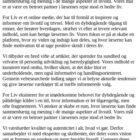
sammenhæng og mening i de mange aspekter af livsstil. Vores mål
er at være en betroet partner i læsernes rejse mod et bedre liv.
For Liv er et online medie, der har til formål at inspirere og
informere om livsstil og trivsel. Med en dybdegående tilgang til
emner, der berører hverdagen, stræber vi efter at levere relevant
indhold, som kan berige læsernes liv. Vores fokus er på at skabe en
platform, hvor ny viden og indsigt kan deles, og hvor læserne kan
finde motivation til at tage positive skridt i deres liv.
Vi tilbyder en bred vifte af artikler, der spænder fra sundhed og
velvære til personlig udvikling og bæredygtighed. Vores indhold er
kurateret med omhu, hvilket sikrer, at det ikke blot er
underholdende, men også informativt og handlingsorienteret.
Gennem velresearchede indlæg søger vi at belyse aktuelle tendenser
og give læserne værktøjer til at træffe informerede valg.
For Liv eksisterer for at imødekomme behovet for dybdegående og
pålidelige kilder i en tid, hvor information er let tilgængelig, men
ofte fragmenteret. Vi ønsker at skabe et rum, hvor læserne kan finde
sammenhæng og mening i de mange aspekter af livsstil. Vores mål
er at være en betroet partner i læsernes rejse mod et bedre liv.
Vi værdsætter kvalitet og autenticitet i alt, hvad vi gør. Derfor
samarbejder vi med eksperter og skribenter, der deler vores vision
om at fremme en sundere og mere bevidst livsstil. Gennem deres