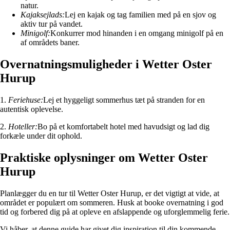
natur.
Kajaksejlads:
Lej en kajak og tag familien med på en sjov og
aktiv tur på vandet.
Minigolf:
Konkurrer mod hinanden i en omgang minigolf på en
af områdets baner.
Overnatningsmuligheder i Wetter Oster
Hurup
1.
Feriehuse:
Lej et hyggeligt sommerhus tæt på stranden for en
autentisk oplevelse.
2.
Hoteller:
Bo på et komfortabelt hotel med havudsigt og lad dig
forkæle under dit ophold.
Praktiske oplysninger om Wetter Oster
Hurup
Planlægger du en tur til Wetter Oster Hurup, er det vigtigt at vide, at
området er populært om sommeren. Husk at booke overnatning i god
tid og forbered dig på at opleve en afslappende og uforglemmelig ferie.
Vi håber, at denne guide har givet dig inspiration til din kommende