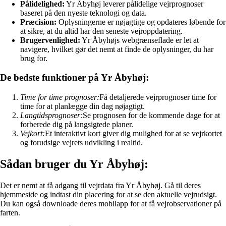
Pålidelighed:
Yr Åbyhøj leverer pålidelige vejrprognoser
baseret på den nyeste teknologi og data.
Præcision:
Oplysningerne er nøjagtige og opdateres løbende for
at sikre, at du altid har den seneste vejroppdatering.
Brugervenlighed:
Yr Åbyhøjs webgrænseflade er let at
navigere, hvilket gør det nemt at finde de oplysninger, du har
brug for.
De bedste funktioner på Yr Åbyhøj:
Time for time prognoser:
Få detaljerede vejrprognoser time for
time for at planlægge din dag nøjagtigt.
Langtidsprognoser:
Se prognosen for de kommende dage for at
forberede dig på langsigtede planer.
Vejkort:
Et interaktivt kort giver dig mulighed for at se vejrkortet
og forudsige vejrets udvikling i realtid.
Sådan bruger du Yr Åbyhøj:
Det er nemt at få adgang til vejrdata fra Yr Åbyhøj. Gå til deres
hjemmeside og indtast din placering for at se den aktuelle vejrudsigt.
Du kan også downloade deres mobilapp for at få vejrobservationer på
farten.