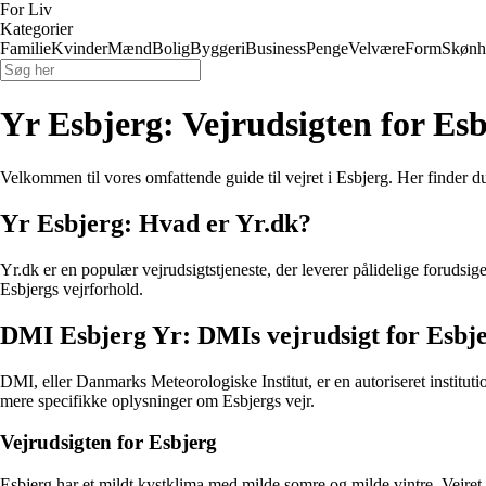
For Liv
Kategorier
Familie
Kvinder
Mænd
Bolig
Byggeri
Business
Penge
Velvære
Form
Skønh
Yr Esbjerg: Vejrudsigten for Es
Velkommen til vores omfattende guide til vejret i Esbjerg. Her finder 
Yr Esbjerg: Hvad er Yr.dk?
Yr.dk er en populær vejrudsigtstjeneste, der leverer pålidelige forudsige
Esbjergs vejrforhold.
DMI Esbjerg Yr: DMIs vejrudsigt for Esbj
DMI, eller Danmarks Meteorologiske Institut, er en autoriseret institut
mere specifikke oplysninger om Esbjergs vejr.
Vejrudsigten for Esbjerg
Esbjerg har et mildt kystklima med milde somre og milde vintre. Vejret