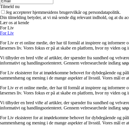
Tilmeld nu
Jeg accepterer hjemmesidens brugervilkår og persondatapolitik.
Din tilmelding betyder, at vi må sende dig relevant indhold, og at du ac
Lær os at kende
For Liv
For Liv
For Liv er et online medie, der har til formål at inspirere og informere 
læsernes liv. Vores fokus er på at skabe en platform, hvor ny viden og ind
Vi tilbyder en bred vifte af artikler, der spænder fra sundhed og velvæ
informativt og handlingsorienteret. Gennem velresearchede indlæg søger 
For Liv eksisterer for at imødekomme behovet for dybdegående og pålidel
sammenhæng og mening i de mange aspekter af livsstil. Vores mål er at v
For Liv er et online medie, der har til formål at inspirere og informere 
læsernes liv. Vores fokus er på at skabe en platform, hvor ny viden og ind
Vi tilbyder en bred vifte af artikler, der spænder fra sundhed og velvæ
informativt og handlingsorienteret. Gennem velresearchede indlæg søger 
For Liv eksisterer for at imødekomme behovet for dybdegående og pålidel
sammenhæng og mening i de mange aspekter af livsstil. Vores mål er at v