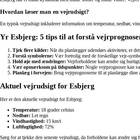
Hvordan læser man en vejrudsigt?
En typisk vejrudsigt inkluderer information om temperatur, nedbør, vindh
Yr Esbjerg: 5 tips til at forstå vejrprognos
Tjek flere kilder:
Når du planlægger udendørs aktiviteter, er det 
Forstå symbolerne:
Vær fortrolig med de forskellige vejr-symbo
Hold øje med ændringer:
Vejrforholdene kan ændre sig hurtigt, 
Vær opmærksom på tidspunkter:
Nogle vejrprognoser kan var
Planlæg i forvejen:
Brug vejrprognoserne til at planlægge dine a
Aktuel vejrudsigt for Esbjerg
Her er den aktuelle vejrudsigt for Esbjerg:
Temperatur:
18 grader celsius
Nedbør:
Let regn
Vindhastighed:
15 km/t
Luftfugtighed:
72%
Sørg for at tjekke den seneste vejrudsigt, da forholdene kan ændre sig h