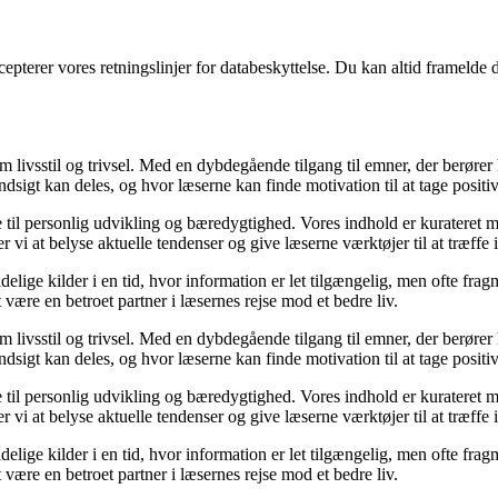
cepterer vores retningslinjer for databeskyttelse. Du kan altid framelde
om livsstil og trivsel. Med en dybdegående tilgang til emner, der berører
sigt kan deles, og hvor læserne kan finde motivation til at tage positive 
re til personlig udvikling og bæredygtighed. Vores indhold er kurateret 
vi at belyse aktuelle tendenser og give læserne værktøjer til at træffe
ige kilder i en tid, hvor information er let tilgængelig, men ofte frag
ære en betroet partner i læsernes rejse mod et bedre liv.
om livsstil og trivsel. Med en dybdegående tilgang til emner, der berører
sigt kan deles, og hvor læserne kan finde motivation til at tage positive 
re til personlig udvikling og bæredygtighed. Vores indhold er kurateret 
vi at belyse aktuelle tendenser og give læserne værktøjer til at træffe
ige kilder i en tid, hvor information er let tilgængelig, men ofte frag
ære en betroet partner i læsernes rejse mod et bedre liv.