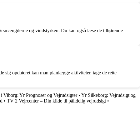
dbørsmængderne og vindstyrken. Du kan også læse de tilhørende
de sig opdateret kan man planlægge aktiviteter, tage de rette
 i Viborg: Yr Prognoser og Vejrudsigter
•
Yr Silkeborg: Vejrudsigt og
nd
•
TV 2 Vejrcenter – Din kilde til pålidelig vejrudsigt
•