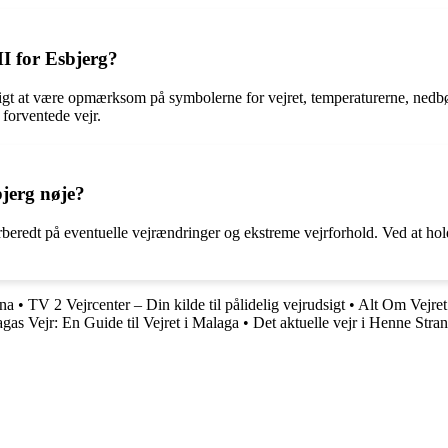
MI for Esbjerg?
vigtigt at være opmærksom på symbolerne for vejret, temperaturerne, ne
 forventede vejr.
bjerg nøje?
forberedt på eventuelle vejrændringer og ekstreme vejrforhold. Ved at hol
ona
•
TV 2 Vejrcenter – Din kilde til pålidelig vejrudsigt
•
Alt Om Vejret
gas Vejr: En Guide til Vejret i Malaga
•
Det aktuelle vejr i Henne Stra