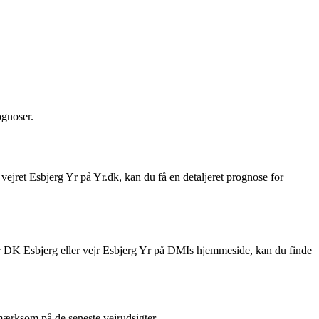
ognoser.
 vejret Esbjerg Yr på Yr.dk, kan du få en detaljeret prognose for
r Yr DK Esbjerg eller vejr Esbjerg Yr på DMIs hjemmeside, kan du finde
pmærksom på de seneste vejrudsigter.