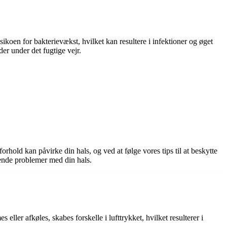
ikoen for bakterievækst, hvilket kan resultere i infektioner og øget
er under det fugtige vejr.
old kan påvirke din hals, og ved at følge vores tips til at beskytte
rende problemer med din hals.
ller afkøles, skabes forskelle i lufttrykket, hvilket resulterer i