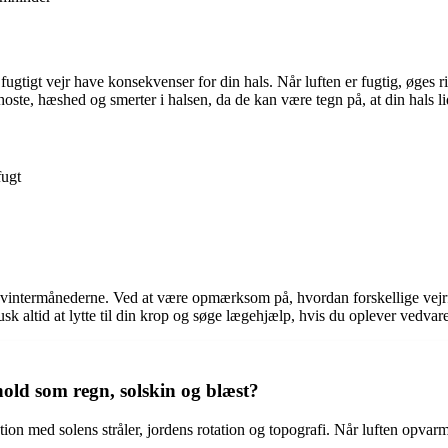
tigt vejr have konsekvenser for din hals. Når luften er fugtig, øges ris
e, hæshed og smerter i halsen, da de kan være tegn på, at din hals lid
fugt
vintermånederne. Ved at være opmærksom på, hvordan forskellige vejrforh
sk altid at lytte til din krop og søge lægehjælp, hvis du oplever vedva
rhold som regn, solskin og blæst?
 med solens stråler, jordens rotation og topografi. Når luften opvarmes e