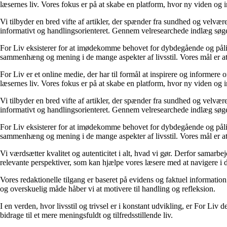
læsernes liv. Vores fokus er på at skabe en platform, hvor ny viden og ind
Vi tilbyder en bred vifte af artikler, der spænder fra sundhed og velvæ
informativt og handlingsorienteret. Gennem velresearchede indlæg søger 
For Liv eksisterer for at imødekomme behovet for dybdegående og pålidel
sammenhæng og mening i de mange aspekter af livsstil. Vores mål er at v
For Liv er et online medie, der har til formål at inspirere og informere 
læsernes liv. Vores fokus er på at skabe en platform, hvor ny viden og ind
Vi tilbyder en bred vifte af artikler, der spænder fra sundhed og velvæ
informativt og handlingsorienteret. Gennem velresearchede indlæg søger 
For Liv eksisterer for at imødekomme behovet for dybdegående og pålidel
sammenhæng og mening i de mange aspekter af livsstil. Vores mål er at v
Vi værdsætter kvalitet og autenticitet i alt, hvad vi gør. Derfor samarb
relevante perspektiver, som kan hjælpe vores læsere med at navigere i 
Vores redaktionelle tilgang er baseret på evidens og faktuel information
og overskuelig måde håber vi at motivere til handling og refleksion.
I en verden, hvor livsstil og trivsel er i konstant udvikling, er For Liv d
bidrage til et mere meningsfuldt og tilfredsstillende liv.