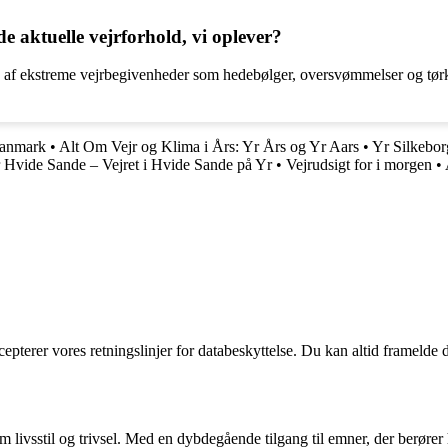
de aktuelle vejrforhold, vi oplever?
f ekstreme vejrbegivenheder som hedebølger, oversvømmelser og tørke. 
Danmark
•
Alt Om Vejr og Klima i Års: Yr Års og Yr Aars
•
Yr Silkebor
 Hvide Sande – Vejret i Hvide Sande på Yr
•
Vejrudsigt for i morgen
•
cepterer vores retningslinjer for databeskyttelse. Du kan altid framelde
om livsstil og trivsel. Med en dybdegående tilgang til emner, der berører