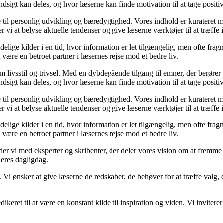
sigt kan deles, og hvor læserne kan finde motivation til at tage positive 
re til personlig udvikling og bæredygtighed. Vores indhold er kurateret 
vi at belyse aktuelle tendenser og give læserne værktøjer til at træffe
ige kilder i en tid, hvor information er let tilgængelig, men ofte frag
ære en betroet partner i læsernes rejse mod et bedre liv.
om livsstil og trivsel. Med en dybdegående tilgang til emner, der berører
sigt kan deles, og hvor læserne kan finde motivation til at tage positive 
re til personlig udvikling og bæredygtighed. Vores indhold er kurateret 
vi at belyse aktuelle tendenser og give læserne værktøjer til at træffe
ige kilder i en tid, hvor information er let tilgængelig, men ofte frag
ære en betroet partner i læsernes rejse mod et bedre liv.
ejder vi med eksperter og skribenter, der deler vores vision om at fremm
deres dagligdag.
. Vi ønsker at give læserne de redskaber, de behøver for at træffe valg, 
edikeret til at være en konstant kilde til inspiration og viden. Vi inviter