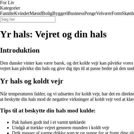
For Liv
Kategorier
Familie
Kvinder
Mænd
Bolig
Byggeri
Business
Penge
Velvære
Form
Skønh
Yr hals: Vejret og din hals
Introduktion
Den danske vinter kan være barsk, og det kolde vejr kan påvirke vores he
vejret kan påvirke din hals og give dig tips til at passe bedre på den und
Yr hals og koldt vejr
Når temperaturen falder, og vi udsættes for koldt vejr, har det en direkte
at beskytte din hals mod de negative virkninger af koldt vejr ved at klæ
Tips til at beskytte din hals mod kulde:
Pak halsen godt ind i et varmt tørklæde
Undgå at trække vejret gennem munden i koldt vejr
Drik masser af varme drikke som te og suppe for at fugte dine sl