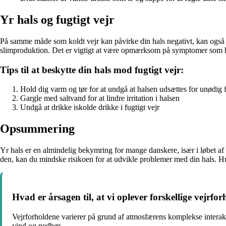
Yr hals og fugtigt vejr
På samme måde som koldt vejr kan påvirke din hals negativt, kan også fug
slimproduktion. Det er vigtigt at være opmærksom på symptomer som host
Tips til at beskytte din hals mod fugtigt vejr:
Hold dig varm og tør for at undgå at halsen udsættes for unødig 
Gargle med saltvand for at lindre irritation i halsen
Undgå at drikke iskolde drikke i fugtigt vejr
Opsummering
Yr hals er en almindelig bekymring for mange danskere, især i løbet af 
den, kan du mindske risikoen for at udvikle problemer med din hals. Hu
Hvad er årsagen til, at vi oplever forskellige vejrfo
Vejrforholdene varierer på grund af atmosfærens komplekse interaktion
vind og nedbør.