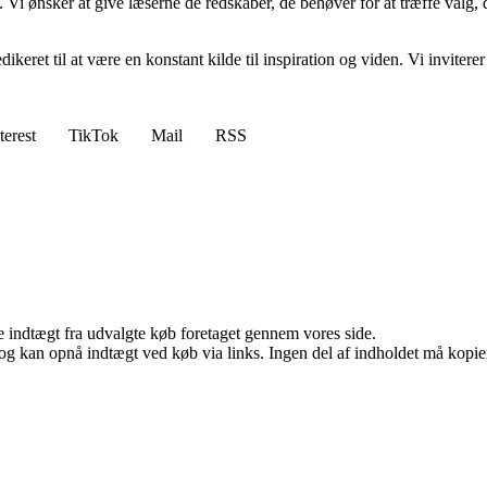
. Vi ønsker at give læserne de redskaber, de behøver for at træffe valg, 
edikeret til at være en konstant kilde til inspiration og viden. Vi inviter
terest
TikTok
Mail
RSS
e indtægt fra udvalgte køb foretaget gennem vores side.
og kan opnå indtægt ved køb via links. Ingen del af indholdet må kopiere