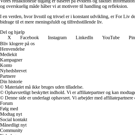
Vores redaktionelle tilgang er baseret på evidens og faktuel information
og overskuelig måde håber vi at motivere til handling og refleksion.
I en verden, hvor livsstil og trivsel er i konstant udvikling, er For Liv d
bidrage til et mere meningsfuldt og tilfredsstillende liv.
Del og hjælp
X
Facebook
Instagram
LinkedIn
YouTube
Pin
Bliv klogere på os
Henvendelse
Mediekit
Kampagner
Konto
Nyhedsbrevet
Partnere
Din historie
© Materialet må ikke bruges uden tilladelse.
© Ophavsretligt beskyttet indhold. Vi er affiliatepartner og kan modtag
© Denne side er underlagt ophavsret. Vi arbejder med affiliatepartnere 
Forum
Følg med
Modtag nyt
Social kontakt
Månedligt nyt
Community