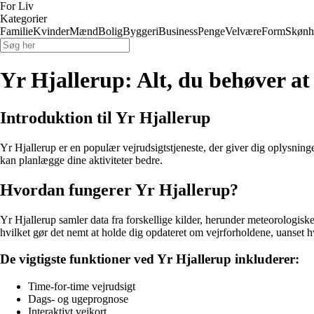
For Liv
Kategorier
Familie
Kvinder
Mænd
Bolig
Byggeri
Business
Penge
Velvære
Form
Skønh
Yr Hjallerup: Alt, du behøver at
Introduktion til Yr Hjallerup
Yr Hjallerup er en populær vejrudsigtstjeneste, der giver dig oplysni
kan planlægge dine aktiviteter bedre.
Hvordan fungerer Yr Hjallerup?
Yr Hjallerup samler data fra forskellige kilder, herunder meteorologiske 
hvilket gør det nemt at holde dig opdateret om vejrforholdene, uanset h
De vigtigste funktioner ved Yr Hjallerup inkluderer:
Time-for-time vejrudsigt
Dags- og ugeprognose
Interaktivt vejkort