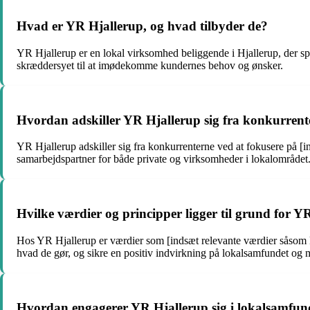
Hvad er YR Hjallerup, og hvad tilbyder de?
YR Hjallerup er en lokal virksomhed beliggende i Hjallerup, der spec
skræddersyet til at imødekomme kundernes behov og ønsker.
Hvordan adskiller YR Hjallerup sig fra konkurren
YR Hjallerup adskiller sig fra konkurrenterne ved at fokusere på [in
samarbejdspartner for både private og virksomheder i lokalområdet
Hvilke værdier og principper ligger til grund for YR
Hos YR Hjallerup er værdier som [indsæt relevante værdier såsom kval
hvad de gør, og sikre en positiv indvirkning på lokalsamfundet og m
Hvordan engagerer YR Hjallerup sig i lokalsamfun