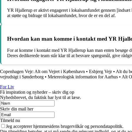
YR Hjallerup er aktivt engageret i lokalsamfundet gennem [indsæt 
at støtte og bidrage til lokalsamfundet, hvor de er en del af.
Hvordan kan man komme i kontakt med YR Hjalleru
For at komme i kontakt med YR Hjallerup kan man enten besøge deres
Deres dedikerede team står klar til at besvare spørgsmål, give rådg
Copenhagen Vejr: Alt om Vejret i København
•
Esbjerg Vejr
•
Alt du b
vejrudsigt i Sønderborg
•
Metereologisk information for Aarhus
•
Alt O
For Liv
Få inspiration og nyheder – skriv dig op
Nyhedsbrevet, du faktisk har lyst til at læse.
Skriv din mail her
Tilmeld nu
Jeg accepterer hjemmesidens brugervilkår og persondatapolitik.
Din tilmelding betyder, at vi må sende dig relevant indhold, og at du ac