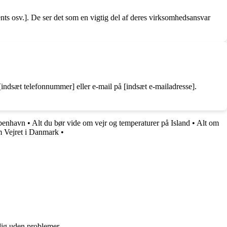
ts osv.]. De ser det som en vigtig del af deres virksomhedsansvar
indsæt telefonnummer] eller e-mail på [indsæt e-mailadresse].
øbenhavn
•
Alt du bør vide om vejr og temperaturer på Island
•
Alt om
 Vejret i Danmark
•
 dig uden problemer.