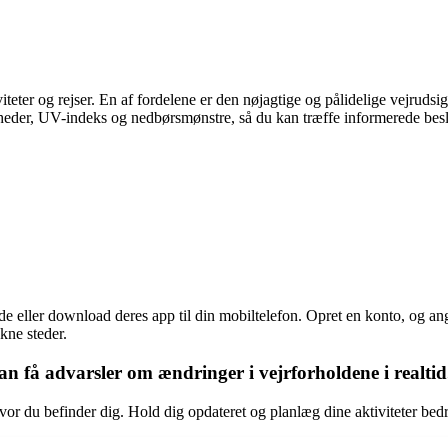
iviteter og rejser. En af fordelene er den nøjagtige og pålidelige vejrud
heder, UV-indeks og nedbørsmønstre, så du kan træffe informerede besl
eller download deres app til din mobiltelefon. Opret en konto, og ang
ukne steder.
kan få advarsler om ændringer i vejrforholdene i realtid
vor du befinder dig. Hold dig opdateret og planlæg dine aktiviteter bedr