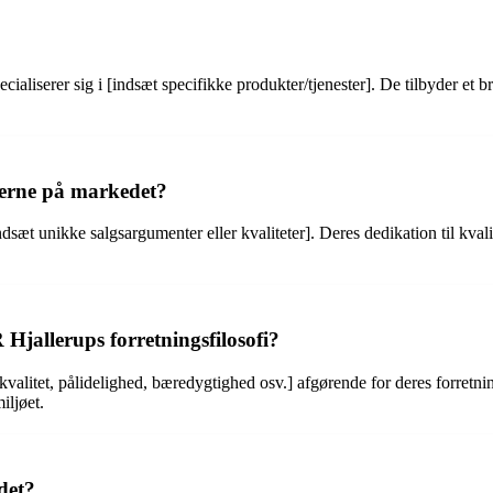
ialiserer sig i [indsæt specifikke produkter/tjenester]. De tilbyder et b
terne på markedet?
dsæt unikke salgsargumenter eller kvaliteter]. Deres dedikation til kvali
.
 Hjallerups forretningsfilosofi?
itet, pålidelighed, bæredygtighed osv.] afgørende for deres forretningsfi
iljøet.
det?