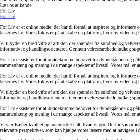
Lær os at kende
For Liv
For Liv
For Liv er et online medie, der har til formål at inspirere og informere 
læsernes liv. Vores fokus er på at skabe en platform, hvor ny viden og ind
Vi tilbyder en bred vifte af artikler, der spænder fra sundhed og velvæ
informativt og handlingsorienteret. Gennem velresearchede indlæg søger 
For Liv eksisterer for at imødekomme behovet for dybdegående og pålidel
sammenhæng og mening i de mange aspekter af livsstil. Vores mål er at v
For Liv er et online medie, der har til formål at inspirere og informere 
læsernes liv. Vores fokus er på at skabe en platform, hvor ny viden og ind
Vi tilbyder en bred vifte af artikler, der spænder fra sundhed og velvæ
informativt og handlingsorienteret. Gennem velresearchede indlæg søger 
For Liv eksisterer for at imødekomme behovet for dybdegående og pålidel
sammenhæng og mening i de mange aspekter af livsstil. Vores mål er at v
Vi værdsætter kvalitet og autenticitet i alt, hvad vi gør. Derfor samarb
relevante perspektiver, som kan hjælpe vores læsere med at navigere i 