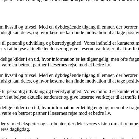
om livsstil og trivsel. Med en dybdegående tilgang til emner, der berører
sigt kan deles, og hvor læserne kan finde motivation til at tage positive 
re til personlig udvikling og bæredygtighed. Vores indhold er kurateret 
vi at belyse aktuelle tendenser og give læserne værktøjer til at træffe
ige kilder i en tid, hvor information er let tilgængelig, men ofte frag
ære en betroet partner i læsernes rejse mod et bedre liv.
om livsstil og trivsel. Med en dybdegående tilgang til emner, der berører
sigt kan deles, og hvor læserne kan finde motivation til at tage positive 
re til personlig udvikling og bæredygtighed. Vores indhold er kurateret 
vi at belyse aktuelle tendenser og give læserne værktøjer til at træffe
ige kilder i en tid, hvor information er let tilgængelig, men ofte frag
ære en betroet partner i læsernes rejse mod et bedre liv.
ejder vi med eksperter og skribenter, der deler vores vision om at fremm
deres dagligdag.