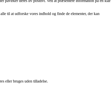
der påvirker deres liv positivt. Ved at præsentere information på en klar
er alle til at udforske vores indhold og finde de elementer, der kan
s eller bruges uden tilladelse.