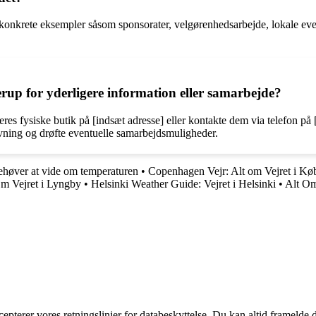
konkrete eksempler såsom sponsorater, velgørenhedsarbejde, lokale even
p for yderligere information eller samarbejde?
 fysiske butik på [indsæt adresse] eller kontakte dem via telefon på [
ivning og drøfte eventuelle samarbejdsmuligheder.
ehøver at vide om temperaturen
•
Copenhagen Vejr: Alt om Vejret i K
m Vejret i Lyngby
•
Helsinki Weather Guide: Vejret i Helsinki
•
Alt Om
cepterer vores retningslinjer for databeskyttelse. Du kan altid framelde