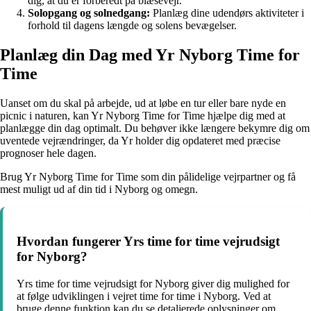
dig, at du er forberedt på blæsevejr.
Solopgang og solnedgang:
Planlæg dine udendørs aktiviteter i
forhold til dagens længde og solens bevægelser.
Planlæg din Dag med Yr Nyborg Time for
Time
Uanset om du skal på arbejde, ud at løbe en tur eller bare nyde en
picnic i naturen, kan Yr Nyborg Time for Time hjælpe dig med at
planlægge din dag optimalt. Du behøver ikke længere bekymre dig om
uventede vejrændringer, da Yr holder dig opdateret med præcise
prognoser hele dagen.
Brug Yr Nyborg Time for Time som din pålidelige vejrpartner og få
mest muligt ud af din tid i Nyborg og omegn.
Hvordan fungerer Yrs time for time vejrudsigt
for Nyborg?
Yrs time for time vejrudsigt for Nyborg giver dig mulighed for
at følge udviklingen i vejret time for time i Nyborg. Ved at
bruge denne funktion kan du se detaljerede oplysninger om