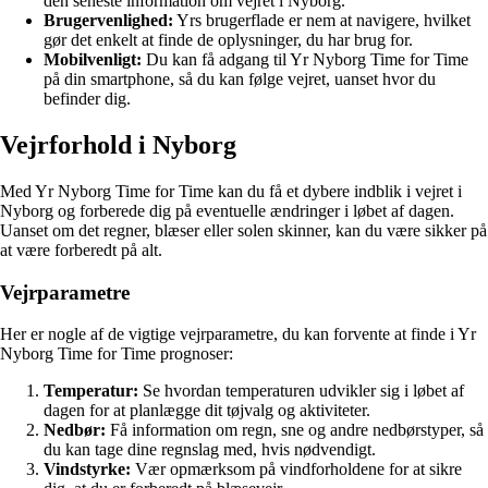
den seneste information om vejret i Nyborg.
Brugervenlighed:
Yrs brugerflade er nem at navigere, hvilket
gør det enkelt at finde de oplysninger, du har brug for.
Mobilvenligt:
Du kan få adgang til Yr Nyborg Time for Time
på din smartphone, så du kan følge vejret, uanset hvor du
befinder dig.
Vejrforhold i Nyborg
Med Yr Nyborg Time for Time kan du få et dybere indblik i vejret i
Nyborg og forberede dig på eventuelle ændringer i løbet af dagen.
Uanset om det regner, blæser eller solen skinner, kan du være sikker på
at være forberedt på alt.
Vejrparametre
Her er nogle af de vigtige vejrparametre, du kan forvente at finde i Yr
Nyborg Time for Time prognoser:
Temperatur:
Se hvordan temperaturen udvikler sig i løbet af
dagen for at planlægge dit tøjvalg og aktiviteter.
Nedbør:
Få information om regn, sne og andre nedbørstyper, så
du kan tage dine regnslag med, hvis nødvendigt.
Vindstyrke:
Vær opmærksom på vindforholdene for at sikre