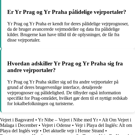
Er Yr Prag og Yr Praha pålidelige vejrportaler?
Yr Prag og Yr Praha er kendt for deres pålidelige vejrprognoser,
da de bruger avancerede vejrmodeller og data fra pålidelige
kilder. Brugerne kan have tillid til de oplysninger, de får fra
disse vejrportaler.
Hvordan adskiller Yr Prag og Yr Praha sig fra
andre vejrportaler?
Yr Prag og Yr Praha skiller sig ud fra andre vejrportaler på
grund af deres brugervenlige interface, detaljerede
vejrprognoser og pålidelighed. De tilbyder også information
specifikt for Prag-området, hvilket gør dem til et nyttigt redskab
for lokalbefolkningen og turisterne.
Vejret i Bagsværd
•
Yr Nibe – Vejret i Nibe med Yr
•
Alt Om Vejret i
Malaga i December
•
Vejret i Odense
•
Vejr i Playa del Inglés: Alt om
Playa del Inglés vejr
•
Det aktuelle vejr i Henne Strand
•