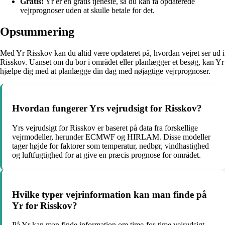
Gratis:
Yr er en gratis tjeneste, så du kan få opdaterede
vejrprognoser uden at skulle betale for det.
Opsummering
Med Yr Risskov kan du altid være opdateret på, hvordan vejret ser ud i
Risskov. Uanset om du bor i området eller planlægger et besøg, kan Yr
hjælpe dig med at planlægge din dag med nøjagtige vejrprognoser.
Hvordan fungerer Yrs vejrudsigt for Risskov?
Yrs vejrudsigt for Risskov er baseret på data fra forskellige
vejrmodeller, herunder ECMWF og HIRLAM. Disse modeller
tager højde for faktorer som temperatur, nedbør, vindhastighed
og luftfugtighed for at give en præcis prognose for området.
Hvilke typer vejrinformation kan man finde på
Yr for Risskov?
På Yr kan man finde information om time-for-time vejrudsigt,